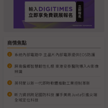
商情焦點
系統內部電路中 主晶片內部電源提供EOS防護
屏南偏鄉智慧韌性扎根 東港安泰醫院導入AI影像
辨識
英特蒙以新一代即時軟體推動工業控制革新
昕力資訊跨足國防科技 攜手美商Juxta引進尖端
全域定位科技