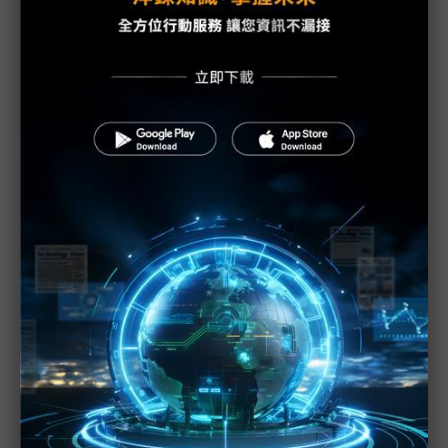
華為：武漢肺炎疫情未影響5G供應
遠距教學、線上自學 疫掀宅學習商機
疫情擾亂手機大廠生產 唯三星有越南廠當靠山
DIGITIMES Research專欄：2Q20前後中階5G AP將
陸續量產 惟受疫情影響 1H20陸企製手機所需5G
AP出貨比重下調為9.5%
DIGITIMES Research專欄：武漢肺炎疫情打亂大陸
5G發展步調 然估對電信商營收影響不大 2020年
資本支出仍維持小幅增長
疫情拖累中國稀土生產 BEV、手機供應鏈小心了
復工率不理想 中國境外車鏈2月底拉警報
DIGITIMES Research專欄：國際主要車廠大陸產銷