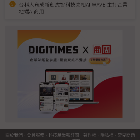
台科大育成新創虎智科技亮相AI WAVE 主打企業
地端AI商用
關於我們
·
會員服務
·
科技產業報訂閱
·
著作權
·
隱私權
·
常見問題