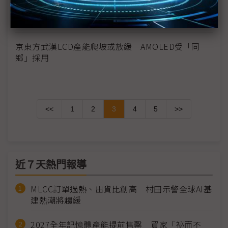
比重達3成 日韓對大陸汽車零部件依存度高 武漢
疫情浮現供應鏈危機
京東方武漢LCD產能爬坡或放緩 AMOLED受「同
鄉」採用
<<
1
2
3
4
5
>>
近７天熱門報導
MLCC訂單過熱、出貨比創高 村田示警全球AI基
建熱潮將趨緩
2027全年記憶體產能提前售罄 買家「祕而不