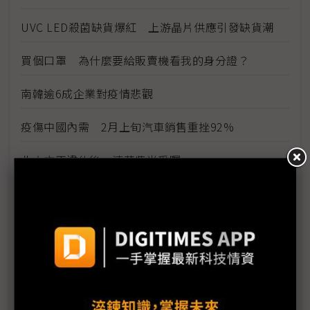
UVC LED殺菌缺貨爆紅 上游晶片供應引發缺貨潮
買個口罩 為什麼要給販賣機看我的身分證？
南韓逾6成企業對疫情悲觀
疫傷中國內需 2月上旬汽車銷售重挫92%
北大方正違約後 清華紫光受矚
越南斷料嚴重 跨國企業採緊急措施
SK海力士員工採驗陰性 園區暫維持自主管理
湖北再次延長休假 衝擊本田、日產與車用PCB廠
聯想負債率近9成 武漢成都廠仍未復工