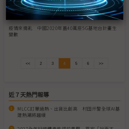
經濟大省復工率逾50% 企業包車包機搶人回廠
疫情加速遠距、雲端應用發展 鴻海等廠秀肌肉
疫情來搗亂 中國2020年蓋40萬座5G基地台計畫生
變數
<<
2
3
4
5
6
>>
近７天熱門報導
MLCC訂單過熱、出貨比創高 村田示警全球AI基
建熱潮將趨緩
2027全年記憶體產能提前售罄 買家「祕而不