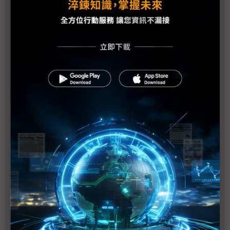
疫助新南向 難脫紅色供應鏈
遠端工作帶動平板電腦需求 ODM 2月底或原料短缺
iPhone產線稼動率僅3~5成 蘋果中國供應鏈復工一
覽
疫情封鎖的宅邸 展現Switch魅力
美持續施壓要英國放棄華為
中國TWS供應鏈受疫 物流運輸成交貨遲延主因
SK海力士2人受檢 利川廠800人自主管理
跟隨小米、MWC腳步 華為開發者大會延期