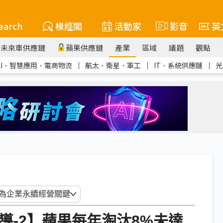
earch
椽經閣
活動家
影音
英
未來車供應鏈
蘋果供應鏈
產業
區域
議題
觀點
AI．智慧應用．電商物流
｜
航太．衛星．軍工
｜
IT．系統供應鏈
｜
光
導-2】蘋果每年淘汰8%未達