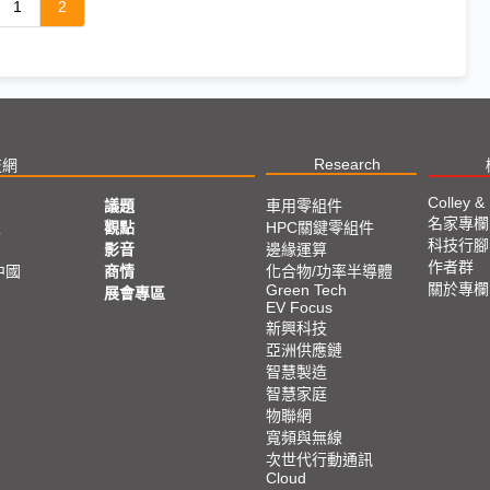
1
2
Research
技網
Colley &
議題
車用零組件
名家專欄
亞
觀點
HPC關鍵零組件
科技行腳
影音
邊緣運算
作者群
中國
商情
化合物/功率半導體
關於專欄
Green Tech
展會專區
EV Focus
新興科技
亞洲供應鏈
智慧製造
智慧家庭
物聯網
寬頻與無線
次世代行動通訊
Cloud