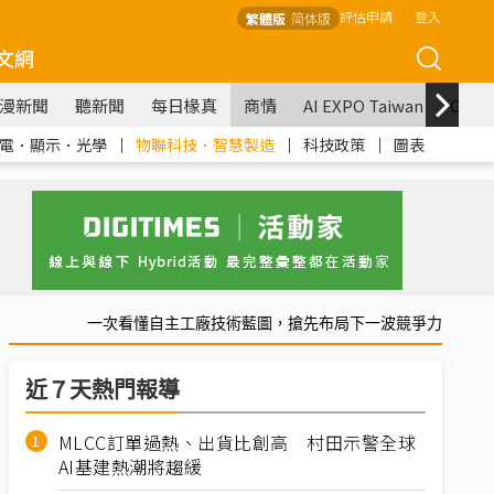
評估申請
登入
繁體版
简体版
文網
漫新聞
聽新聞
每日椽真
商情
AI EXPO Taiwan
COM
電．顯示．光學
｜
物聯科技．智慧製造
｜
科技政策
｜
圖表
一次看懂自主工廠技術藍圖，搶先布局下一波競爭力
近７天熱門報導
MLCC訂單過熱、出貨比創高 村田示警全球
AI基建熱潮將趨緩