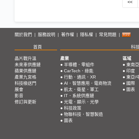
<<
關於我們
服務說明
著作權
隱私權
常見問題
|
|
|
|
|
首頁
科
晶片戰升溫
產業
區域
未來車供應鏈
●
半導體．零組件
●
東南
蘋果供應鏈
●
CarTech．綠能
●
印度
產業九宮格
●
行動．通訊．XR
●
東亞/
科技椽送門
●
AI．智慧應用．電商物流
●
國際
展會
●
航太．衛星．軍工
●
圖表
影音
●
IT．系統供應鏈
修訂與更新
●
光電．顯示．光學
●
科技政策
●
物聯科技．智慧製造
●
圖表