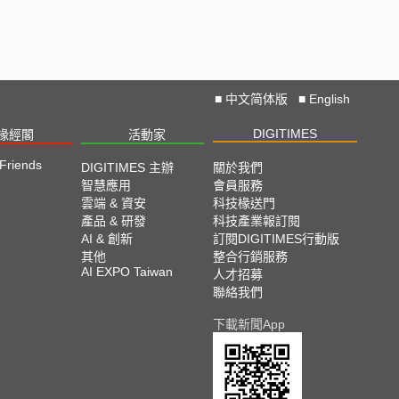
■
中文简体版
■
English
DIGITIMES
椽經閣
活動家
 Friends
DIGITIMES 主辦
關於我們
智慧應用
會員服務
雲端 & 資安
科技椽送門
產品 & 研發
科技產業報訂閱
AI & 創新
訂閱DIGITIMES行動版
其他
整合行銷服務
AI EXPO Taiwan
人才招募
聯絡我們
下載新聞App