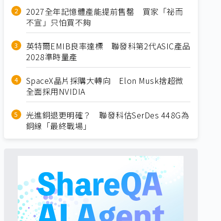
2027全年記憶體產能提前售罄 買家「祕而
不宣」只怕買不夠
英特爾EMIB良率達標 聯發科第2代ASIC產品
2028準時量產
SpaceX晶片採購大轉向 Elon Musk捨超微
全面採用NVIDIA
光進銅退更明確？ 聯發科估SerDes 448G為
銅線「最終戰場」