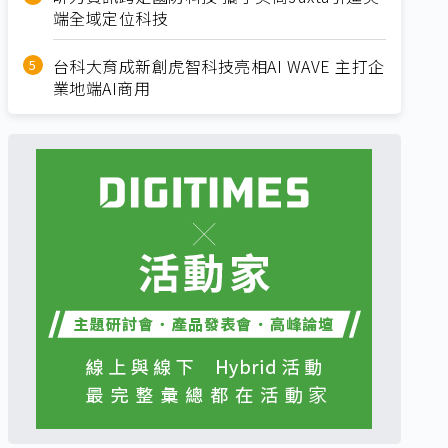
端全域定位科技
台科大育成新創虎智科技亮相AI WAVE 主打企
業地端AI商用