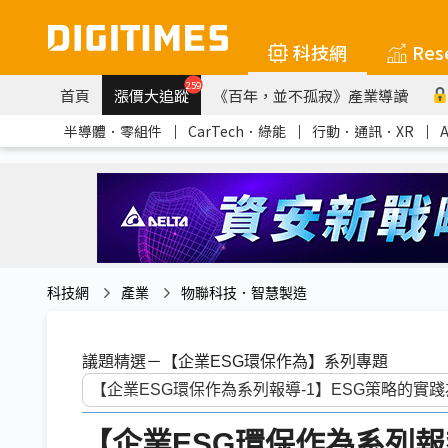
科技網
Res
259
首頁
漲價大追蹤
《百年，並不孤寂》產業導讀
半導體．零組件
｜
CarTech．綠能
｜
行動．通訊．XR
｜
科技網
產業
物聯科技．智慧製造
議題精選－【企業ESG環保作為】系列專題
【企業ESG環保作為系列報