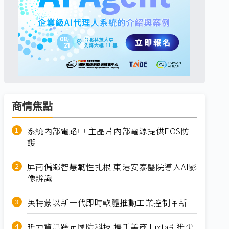
商情焦點
系統內部電路中 主晶片內部電源提供EOS防
護
屏南偏鄉智慧韌性扎根 東港安泰醫院導入AI影
像辨識
英特蒙以新一代即時軟體推動工業控制革新
昕力資訊跨足國防科技 攜手美商Juxta引進尖