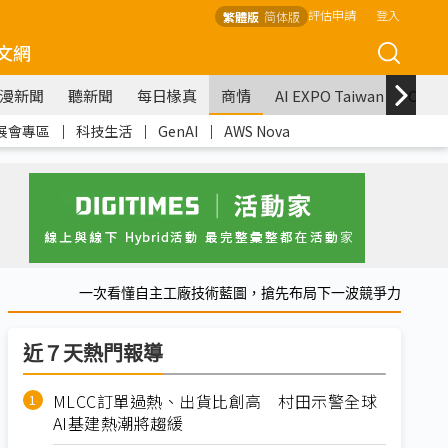
評估申請
登入
繁體版
简体版
文網
漫新聞
聽新聞
每日椽真
商情
AI EXPO Taiwan
COM
展會專區
｜
科技生活
｜
GenAI
｜
AWS Nova
一次看懂自主工廠技術藍圖，搶先布局下一波競爭力
近７天熱門報導
MLCC訂單過熱、出貨比創高 村田示警全球
AI基建熱潮將趨緩