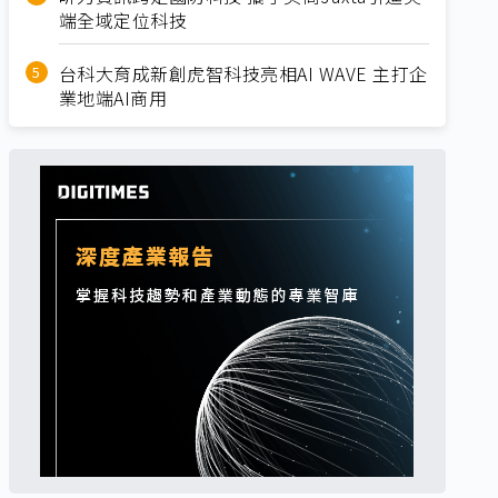
端全域定位科技
台科大育成新創虎智科技亮相AI WAVE 主打企
業地端AI商用