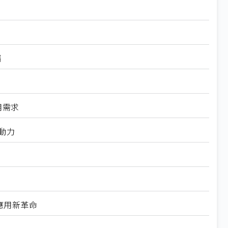
矚
用需求
轉動力
能應用新革命