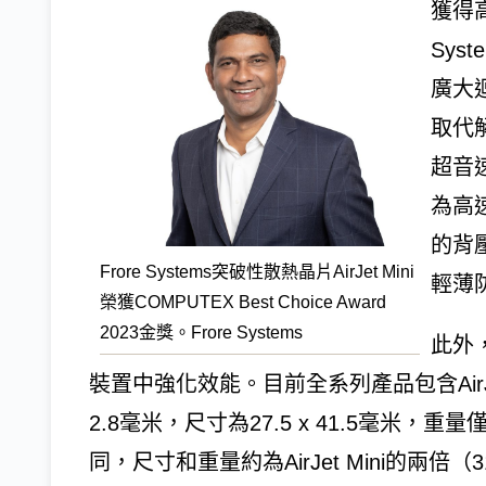
獲得
Sys
廣大
取代
超音
為高
的背
Frore Systems突破性散熱晶片AirJet Mini
輕薄
榮獲COMPUTEX Best Choice Award
2023金獎。Frore Systems
此外
裝置中強化效能。目前全系列產品包含AirJet Min
2.8毫米，尺寸為27.5 x 41.5毫米，重量僅11克
同，尺寸和重量約為AirJet Mini的兩倍（31