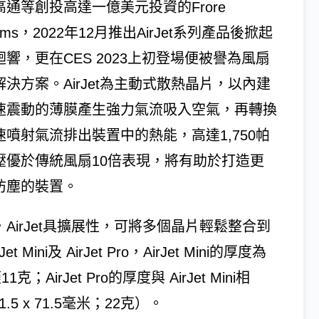
高通等創投高達一億美元投資的Frore
tems，2022年12月推出AirJet系列產品後掀起
迴響，更在CES 2023上初登場便被譽為風扇
解決方案。AirJet為主動式散熱晶片，以內建
速震動的薄膜產生強力氣流吸入空氣，再轉換
速噴射氣流排出裝置中的熱能，高達1,750帕
壓優於傳統風扇10倍表現，將有助於打造更
防塵的裝置。
，AirJet具擴展性，可將多個晶片輕鬆整合到
i及 AirJet Pro，AirJet Mini的厚度為
；AirJet Pro的厚度與 AirJet Mini相
.5 x 71.5毫米；22克）。