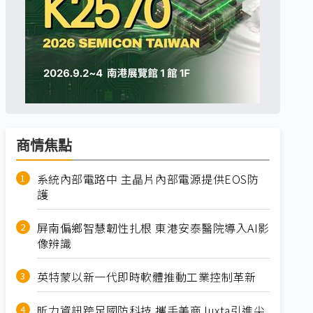
商情焦點
系統內部電路中 主晶片內部電源提供EOS防
護
屏南偏鄉智慧韌性扎根 東港安泰醫院導入AI影
像辨識
英特蒙以新一代即時軟體推動工業控制革新
昕力資訊跨足國防科技 攜手美商Juxta引進尖