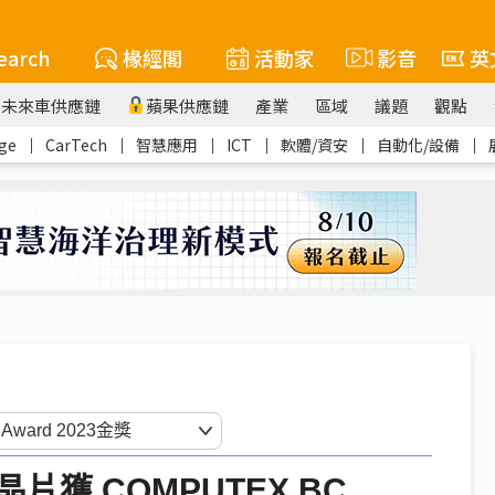
earch
椽經閣
活動家
影音
英
未來車供應鏈
蘋果供應鏈
產業
區域
議題
觀點
ge
｜
CarTech
｜
智慧應用
｜
ICT
｜
軟體/資安
｜
自動化/設備
｜
熱晶片獲 COMPUTEX BC