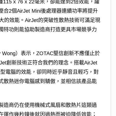
尺寸僅115 x 76 x 22毫米，卻能達到2倍效能，躍
個AirJet Mini後處理器連續功率將提升
的效能。AirJet的突破性散熱技術可滿足現
獨特功則能協助製造商打造更具市場競爭力
y Wong）表示，ZOTAC堅信創新不應僅止於
et創新技術正符合我們的理念。搭載AirJet
媲美桌上型電腦的效能，卻同時近乎靜音且輕巧，對
式散熱迷你電腦感到驕傲，並相信該產品能
製造商仍在使用機械式風扇和散熱片這類過
在運作幾秒鐘後就因過熱而被迫降低效能；