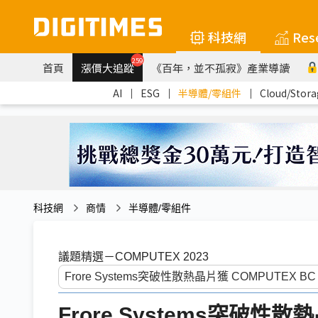
科技網
Res
259
首頁
漲價大追蹤
《百年，並不孤寂》產業導讀
AI
｜
ESG
｜
半導體/零組件
｜
Cloud/Stora
科技網
商情
半導體/零組件
議題精選－COMPUTEX 2023
Frore Systems突破性散