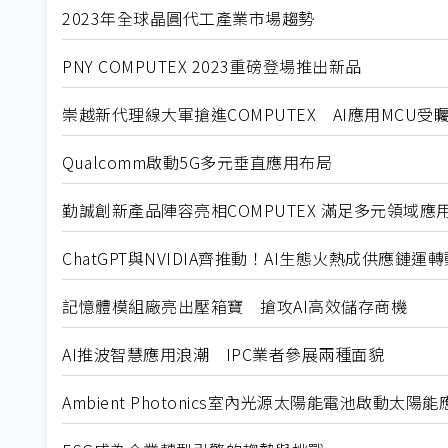
2023年全球晶圓代工產業市場趨勢
PNY COMPUTEX 2023重磅登場推出新品
崇越新代理線大軍搶進COMPUTEX AI應用MCU受
Qualcomm啟動5G多元垂直應用布局
勤誠創新產品陣容亮相COMPUTEX 滿足多元領域應
ChatGPT與NVIDIA齊推動！AI生態火熱成供應鏈運
記憶體模組廠亮出壓箱寶 搶攻AI高效儲存商機
AI推波智慧應用浪潮 IPC業者參展兩種面貌
Ambient Photonics室內光源太陽能電池啟動太陽