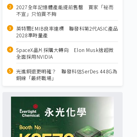
2027全年記憶體產能提前售罄 買家「祕而
不宣」只怕買不夠
英特爾EMIB良率達標 聯發科第2代ASIC產品
2028準時量產
SpaceX晶片採購大轉向 Elon Musk捨超微
全面採用NVIDIA
光進銅退更明確？ 聯發科估SerDes 448G為
銅線「最終戰場」