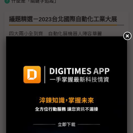
什麼是「關鍵字追蹤」
議題精選－2023台北國際自動化工業大展
四大兩小全到齊 自動化展機器人陣容華麗
45年專業讓資料收集更完整 偉林電子打造高品質溫濕
度數據
igus易格斯注入數位化新能量 展示技術領航全新概念
TSLG耐落集團扣件防鬆技術領導廠商
Renishaw 以創新技術實現產業自動化
務實面對淨零碳排的挑戰 逐步打造永續工廠
以「OT資料五力」擘劃雙軸轉型藍圖 完整方案將成
自動化展新亮點