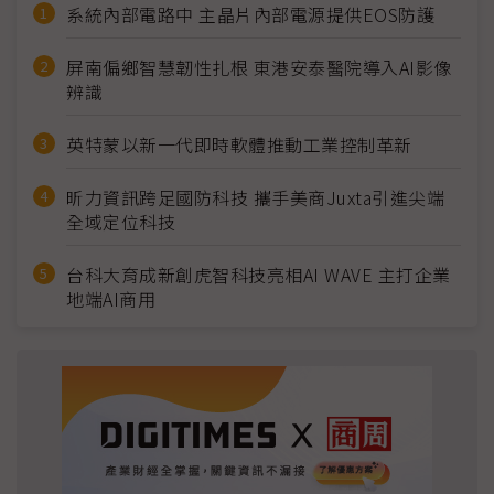
系統內部電路中 主晶片內部電源提供EOS防護
屏南偏鄉智慧韌性扎根 東港安泰醫院導入AI影像
辨識
英特蒙以新一代即時軟體推動工業控制革新
昕力資訊跨足國防科技 攜手美商Juxta引進尖端
全域定位科技
台科大育成新創虎智科技亮相AI WAVE 主打企業
地端AI商用