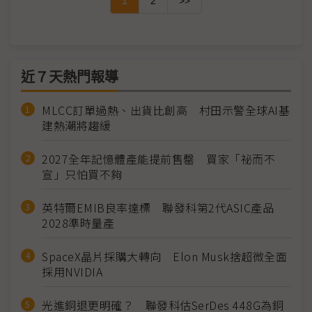
1
2
>>
近７天熱門報導
MLCC訂單過熱、出貨比創高 村田示警全球AI基
建熱潮將趨緩
2027全年記憶體產能提前售罄 買家「祕而不
宣」只怕買不夠
英特爾EMIB良率達標 聯發科第2代ASIC產品
2028準時量產
SpaceX晶片採購大轉向 Elon Musk捨超微全面
採用NVIDIA
光進銅退更明確？ 聯發科估SerDes 448G為銅