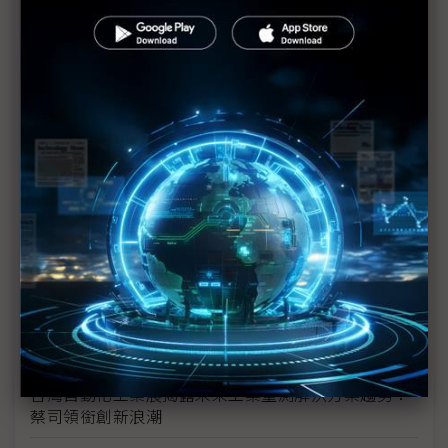
凌華以邊緣運算創新啟動數位賦能 與夥伴共創工廠智
慧化與低碳化
泓格科技引領智能能源管理，助力企業實現永續發展
目標
台北自動化展亮相 所羅門推世界首款「即學、即會、
即用」AI視覺技術
雄克智慧電動車方案「面面俱到」 快速轉型襄助一臂
之力
松下產業科技六度參加國際自動化大展 協助傳統業者
加速數位轉型
台灣自動化工業展揭露未來工業量測解決方案趨勢：
蔡司領銜創新浪潮