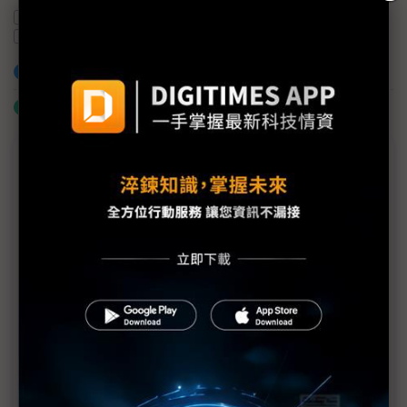
歐盟
AI
Apple Intelligence
南韓
蘋果
iPhone
加入已選取到「關鍵字追蹤」
什麼是「關鍵字追蹤」
議題精選－2024蘋果秋季發表會總整理
蘋果AirPods 4新出主動降噪版本 AirPods Max換色
無新意
蘋果基本款iPhone 16效能升級最顯著 外觀功能迎
來大更新
蘋果新品發表：旗艦iPhone 16 Pro 和 iPhone 16
Pro Max細說明
蘋果AI英文版下個月在iPhone、iPad與Mac登場 中