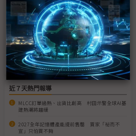
文版要等明年
蘋果發表會推4新品：iPhone 16 全系列多一顆按鍵、
AI推出時程公布、AirPods Pro加入助聽
<<
1
2
近７天熱門報導
MLCC訂單過熱、出貨比創高 村田示警全球AI基
建熱潮將趨緩
2027全年記憶體產能提前售罄 買家「祕而不
宣」只怕買不夠