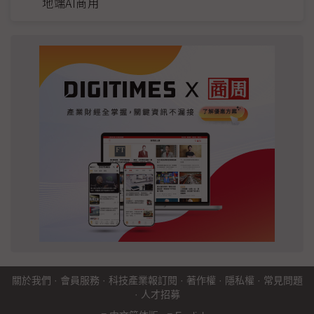
地端AI商用
關於我們
·
會員服務
·
科技產業報訂閱
·
著作權
·
隱私權
·
常見問題
·
人才招募