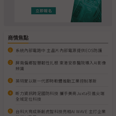
商情焦點
系統內部電路中 主晶片內部電源提供EOS防護
屏南偏鄉智慧韌性扎根 東港安泰醫院導入AI影像
辨識
英特蒙以新一代即時軟體推動工業控制革新
昕力資訊跨足國防科技 攜手美商Juxta引進尖端
全域定位科技
台科大育成新創虎智科技亮相AI WAVE 主打企業