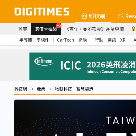
科技網
Res
257
首頁
漲價大追蹤
《百年，並不孤寂》產業導讀
半導體．零組件
｜
CarTech．綠能
｜
行動．通訊．XR
｜
科技網
產業
物聯科技．智慧製造