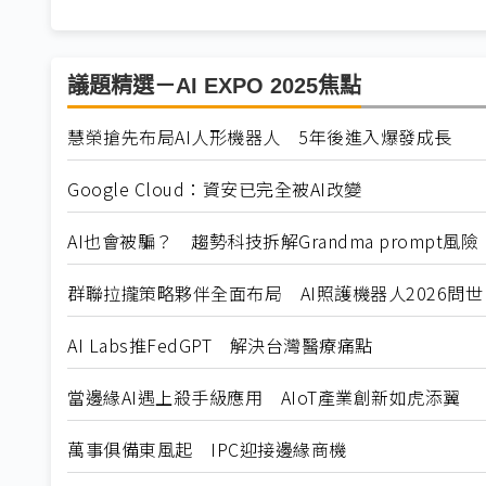
議題精選－AI EXPO 2025焦點
慧榮搶先布局AI人形機器人 5年後進入爆發成長
Google Cloud：資安已完全被AI改變
AI也會被騙？ 趨勢科技拆解Grandma prompt風險
群聯拉攏策略夥伴全面布局 AI照護機器人2026問世
AI Labs推FedGPT 解決台灣醫療痛點
當邊緣AI遇上殺手級應用 AIoT產業創新如虎添翼
萬事俱備東風起 IPC迎接邊緣商機