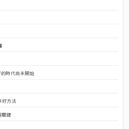
矚
最好的時代尚未開始
非好方法
展關鍵