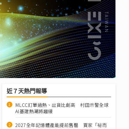
近７天熱門報導
MLCC訂單過熱、出貨比創高 村田示警全球
AI基建熱潮將趨緩
2027全年記憶體產能提前售罄 買家「祕而