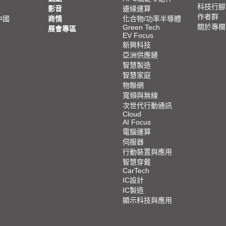
科技行腳
影音
邊緣運算
作者群
中國
商情
化合物/功率半導體
關於專欄
Green Tech
展會專區
EV Focus
新興科技
亞洲供應鏈
智慧製造
智慧家庭
物聯網
寬頻與無線
次世代行動通訊
Cloud
AI Focus
電腦運算
伺服器
行動裝置與應用
智慧穿戴
CarTech
IC設計
IC製造
顯示科技與應用