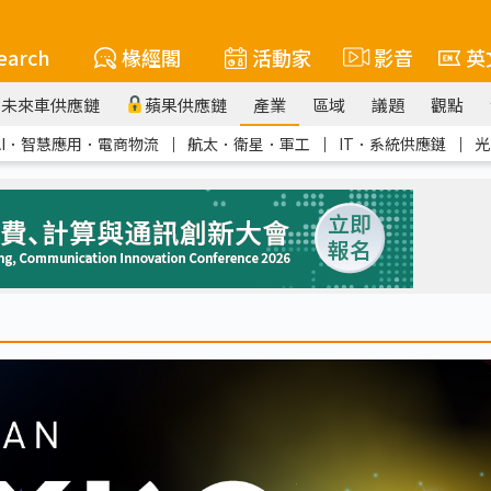
earch
椽經閣
活動家
影音
英
未來車供應鏈
蘋果供應鏈
產業
區域
議題
觀點
AI．智慧應用．電商物流
｜
航太．衛星．軍工
｜
IT．系統供應鏈
｜
光