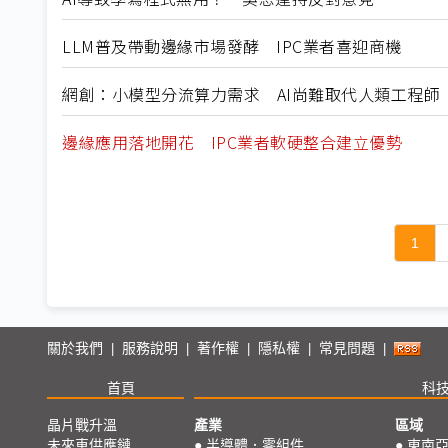
LLM普及帶動邊緣市場發酵 IPC業者喜迎商機
網創：小模型分流算力需求 AI尚難取代人類工程師
邊緣應用落地開花 IPC業者軟硬整合建立優勢
1
關於我們
服務說明
著作權
隱私權
常見問題
|
|
|
|
|
首頁
科
晶片戰升溫
產業
區域
未來車供應鏈
●
半導體．零組件
●
東南