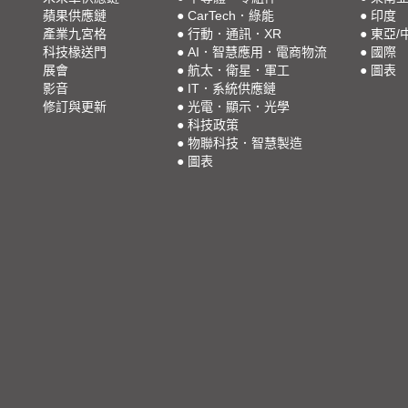
蘋果供應鏈
●
CarTech．綠能
●
印度
產業九宮格
●
行動．通訊．XR
●
東亞/
科技椽送門
●
AI．智慧應用．電商物流
●
國際
展會
●
航太．衛星．軍工
●
圖表
影音
●
IT．系統供應鏈
修訂與更新
●
光電．顯示．光學
●
科技政策
●
物聯科技．智慧製造
●
圖表