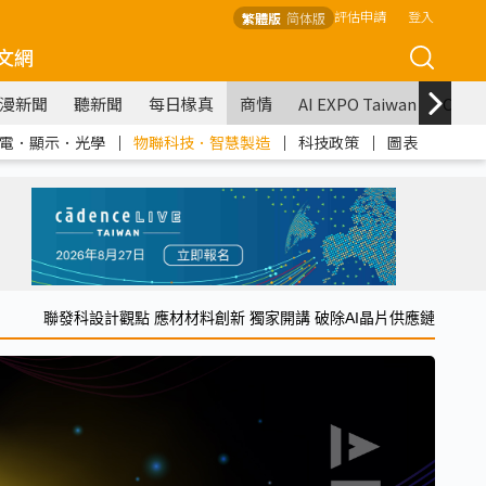
評估申請
登入
繁體版
简体版
文網
漫新聞
聽新聞
每日椽真
商情
AI EXPO Taiwan
COM
電．顯示．光學
｜
物聯科技．智慧製造
｜
科技政策
｜
圖表
聯發科設計觀點 應材材料創新 獨家開講 破除AI晶片供應鏈