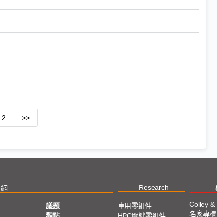
2
>>
Research
技網
Colley &
議題
車用零組件
名家專欄
亞
觀點
HPC關鍵零組件