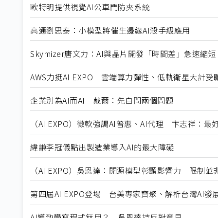
歐特明提供視覺AI公車門防夾系統
高通劉思泰：小模型將催生邊緣AI殺手級應用
Skymizer唐文力：AI與晶片開發「時間差」急速縮短
AWS力挺AI EXPO 雲端算力彈性、低軌衛星大計受
企業別為AI而AI 戴爾：先自問兩個問題
（AI EXPO）微軟強調AI普惠、AI代理 卞志祥：
緯謙李冠儀點出製造業導入AI的最大障礙
（AI EXPO）吳恩達：開源模型彰顯影響力 限制並
第四屆AI EXPO登場 台美專家齊聚、解析台灣AI發
AI導致學寫程式無用？ 吳恩達持反對意見