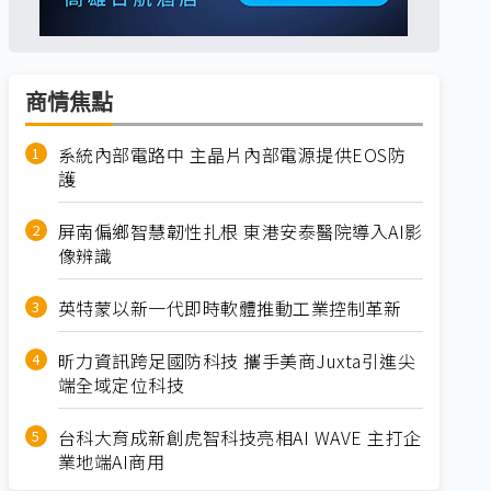
商情焦點
系統內部電路中 主晶片內部電源提供EOS防
護
屏南偏鄉智慧韌性扎根 東港安泰醫院導入AI影
像辨識
英特蒙以新一代即時軟體推動工業控制革新
昕力資訊跨足國防科技 攜手美商Juxta引進尖
端全域定位科技
台科大育成新創虎智科技亮相AI WAVE 主打企
業地端AI商用