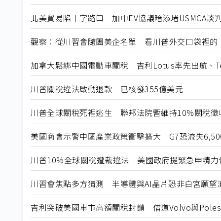
北美貿易陷十字路口 加中EV協議暗添堵USMCA談
觀察：從川習會隨團美企名單 看川普外交口袋裡的
加拿大鬆綁中國電動車關稅 吉利Lotus率先出航、T
川普關稅違法啟動退款 已核發355億美元
川普全球關稅死裡逃生 聯邦法院暫維持10%關稅徵
美國商會示警中國產業政策衝擊擴大 G7恐流失6,5
川普10%全球關稅遭裁違法 美國政府提緊急申請力
川習會焦點多方猜測 半導體與AI晶片恐非白宮願望
吉利突破美國車市高額關稅封鎖 借道Volvo與Poles