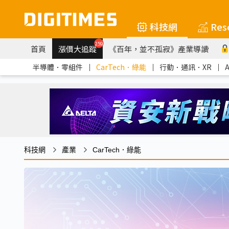
科技網
Res
259
首頁
漲價大追蹤
《百年，並不孤寂》產業導讀
半導體．零組件
｜
CarTech．綠能
｜
行動．通訊．XR
｜
科技網
產業
CarTech．綠能