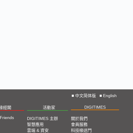
■
中文简体版
■
English
DIGITIMES
椽經閣
活動家
 Friends
DIGITIMES 主辦
關於我們
智慧應用
會員服務
雲端 & 資安
科技椽送門