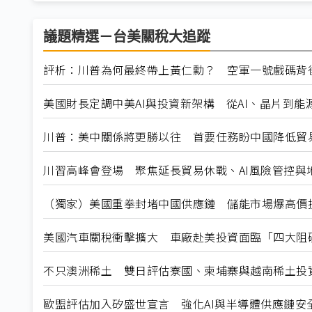
議題精選－台美關稅大追蹤
評析：川普為何最終帶上黃仁勳？ 空軍一號戲碼背
美國財長定調中美AI與投資新架構 從AI、晶片到能
川普：美中關係將更勝以往 首要任務盼中國降低貿
川習高峰會登場 聚焦延長貿易休戰、AI風險管控與
（獨家）美國重拳封堵中國供應鏈 儲能市場爆高價
美國汽車關稅衝擊擴大 車廠赴美投資面臨「四大阻
不只澳洲稀土 雙日評估寮國、柬埔寨與越南稀土投
歐盟評估加入矽盛世宣言 強化AI與半導體供應鏈安