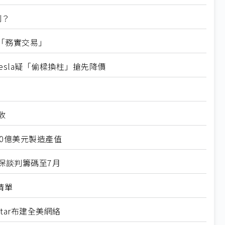
判？
「務實交易」
esla疑「偷樑換柱」搶先降價
收
00億美元製造產值
保談判籌碼至7月
清單
tar布建全美網絡