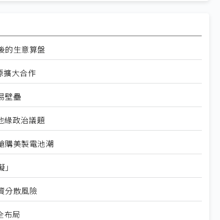
後的生意算盤
源擴大合作
易壁壘
地緣政治議題
搶購美製電池潮
礙」
資分散風險
全布局