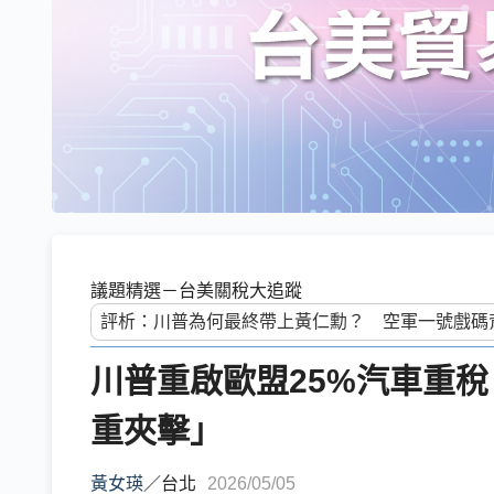
議題精選－台美關稅大追蹤
川普重啟歐盟25%汽車重
重夾擊」
黃女瑛
／
台北
2026/05/05