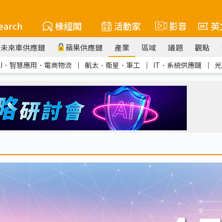
earch
椽經閣
活動家
影音
英
未來車供應鏈
蘋果供應鏈
產業
區域
議題
觀點
AI．智慧應用．電商物流
｜
航太．衛星．軍工
｜
IT．系統供應鏈
｜
光