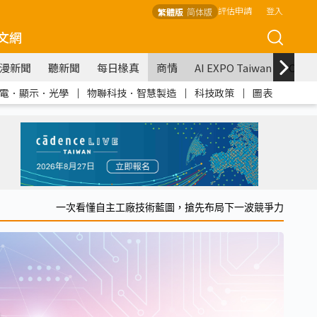
評估申請
登入
繁體版
简体版
文網
漫新聞
聽新聞
每日椽真
商情
AI EXPO Taiwan
COM
電．顯示．光學
｜
物聯科技．智慧製造
｜
科技政策
｜
圖表
一次看懂自主工廠技術藍圖，搶先布局下一波競爭力