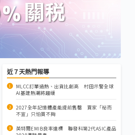
近７天熱門報導
MLCC訂單過熱、出貨比創高 村田示警全球
AI基建熱潮將趨緩
2027全年記憶體產能提前售罄 買家「祕而
不宣」只怕買不夠
英特爾EMIB良率達標 聯發科第2代ASIC產品
2028準時量產