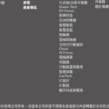
作者群
中國
商情
化合物/功率半導體
關於專欄
Green Tech
展會專區
EV Focus
新興科技
亞洲供應鏈
智慧製造
智慧家庭
物聯網
寬頻與無線
次世代行動通訊
Cloud
AI Focus
電腦運算
伺服器
行動裝置與應用
智慧穿戴
CarTech
IC設計
IC製造
顯示科技與應用
限公司所有，非經本公司同意不得將全部或部分內容轉載於任何形式之媒體 © 