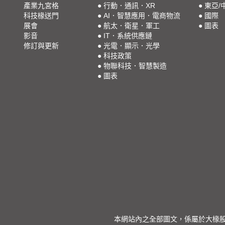
產業九宮格
●
行動．通訊．XR
●
東亞/
科技椽送門
●
AI．智慧應用．電商物流
●
國際
展會
●
航太．衛星．軍工
●
圖表
影音
●
IT．系統供應鏈
修訂與更新
●
光電．顯示．光學
●
科技政策
●
物聯科技．智慧製造
●
圖表
本網站內之全部圖文，係屬於大椽股份有