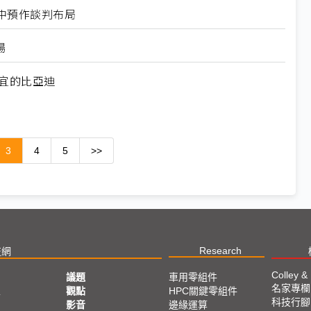
中預作談判布局
場
宜的比亞迪
3
4
5
>>
Research
技網
Colley &
議題
車用零組件
名家專欄
亞
觀點
HPC關鍵零組件
科技行腳
影音
邊緣運算