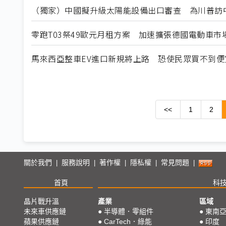
（獨家）中國擬升級太陽能設備出口審查 為川普訪
零跑T03祭49歐元月租方案 加速擴張德國電動車市
馬來西亞整車EV進口新規將上路 恐使民眾買不到便
<<
1
2
關於我們
服務說明
著作權
隱私權
常見問題
|
|
|
|
|
首頁
科
晶片戰升溫
產業
區域
未來車供應鏈
●
半導體．零組件
●
東南
蘋果供應鏈
●
CarTech．綠能
●
印度