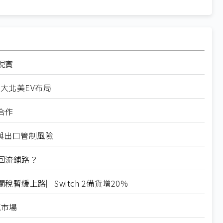
現實
擴大北美EV布局
合作
稅與出口管制風險
回流鋪路？
緩上路︳Switch 2備貨增20%
範市場