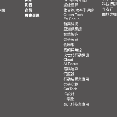
科技行腳
影音
邊緣運算
作者群
中國
商情
化合物/功率半導體
關於專欄
Green Tech
展會專區
EV Focus
新興科技
亞洲供應鏈
智慧製造
智慧家庭
物聯網
寬頻與無線
次世代行動通訊
Cloud
AI Focus
電腦運算
伺服器
行動裝置與應用
智慧穿戴
CarTech
IC設計
IC製造
顯示科技與應用