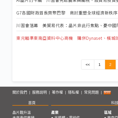
AI晶片仍卡關 川習會先鬆農業與關稅、設貿易投資
G7各國財政首長齊聚巴黎 商討重塑全球經濟新秩序
川習會落幕 美貿易代表：晶片非此行焦點、憂中國
東元瞄準東南亞資料中心商機 購併Dynaset、檳城B
<<
1
2
關於我們
服務說明
著作權
隱私權
常見問題
|
|
|
|
|
首頁
科
晶片戰升溫
產業
區域
未來車供應鏈
●
半導體．零組件
●
東南