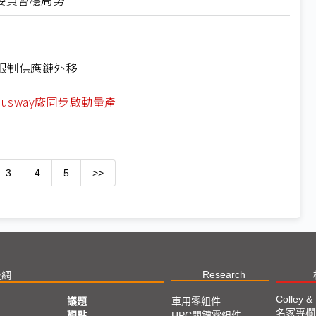
委員會穩局勢
限制供應鏈外移
usway廠同步啟動量產
3
4
5
>>
Research
技網
Colley &
議題
車用零組件
名家專欄
亞
觀點
HPC關鍵零組件