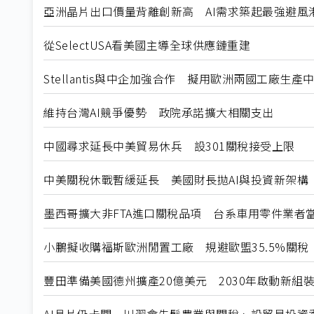
亞洲晶片出口價量背離創新高 AI需求築起最強避風
從SelectUSA看美國主導全球供應鏈重建
Stellantis與中企加強合作 擬用歐洲兩國工廠生產
維持台灣AI競爭優勢 政院承諾擴大相關支出
中國尋求延長中美貿易休兵 設301關稅接受上限
中美關稅休戰暫緩延長 美國財長拋AI與投資新架構
墨西哥擴大非FTA進口關稅品項 台系車用零件業者
小鵬擬收購福斯歐洲閒置工廠 規避歐盟35.5%關稅
豐田準備美國德州擴產20億美元 2030年啟動新組