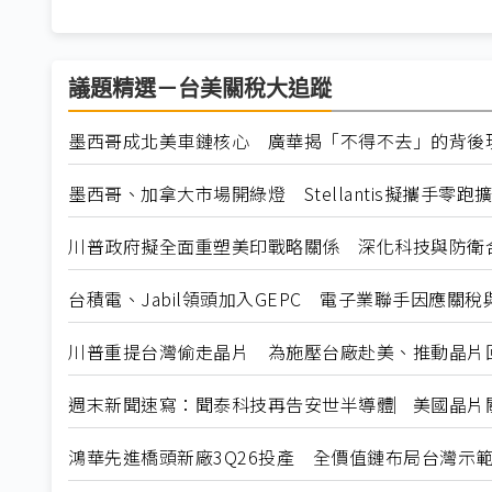
議題精選－台美關稅大追蹤
墨西哥成北美車鏈核心 廣華揭「不得不去」的背後
墨西哥、加拿大市場開綠燈 Stellantis擬攜手零跑
川普政府擬全面重塑美印戰略關係 深化科技與防衛
台積電、Jabil領頭加入GEPC 電子業聯手因應關
川普重提台灣偷走晶片 為施壓台廠赴美、推動晶片
週末新聞速寫：聞泰科技再告安世半導體︳美國晶片關稅暫
鴻華先進橋頭新廠3Q26投產 全價值鏈布局台灣示