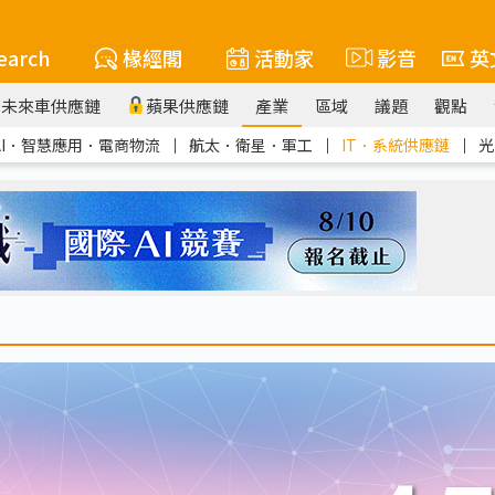
earch
椽經閣
活動家
影音
英
未來車供應鏈
蘋果供應鏈
產業
區域
議題
觀點
AI．智慧應用．電商物流
｜
航太．衛星．軍工
｜
IT．系統供應鏈
｜
光