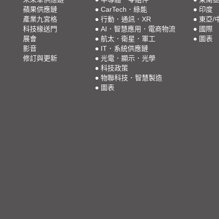
蘋果供應鏈
●
CarTech．綠能
●
印度
產業九宮格
●
行動．通訊．XR
●
東亞/
科技椽送門
●
AI．智慧應用．電商物流
●
國際
展會
●
航太．衛星．軍工
●
圖表
影音
●
IT．系統供應鏈
修訂與更新
●
光電．顯示．光學
●
科技政策
●
物聯科技．智慧製造
●
圖表