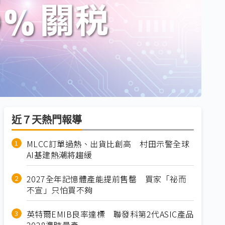
近７天熱門報導
MLCC訂單過熱、出貨比創高 村田示警全球
AI基建熱潮將趨緩
2027全年記憶體產能提前售罄 買家「祕而
不宣」只怕買不夠
英特爾EMIB良率達標 聯發科第2代ASIC產品
2028準時量產