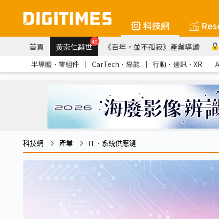
科技網
Res
40
首頁
黃崇仁辭世
《百年，並不孤寂》產業導讀
半導體．零組件
｜
CarTech．綠能
｜
行動．通訊．XR
｜
科技網
產業
IT．系統供應鏈