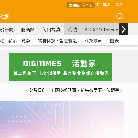
評估申請
登入
繁體版
简体版
文網
漫新聞
聽新聞
每日椽真
商情
AI EXPO Taiwan
COM
電．顯示．光學
｜
物聯科技．智慧製造
｜
科技政策
｜
圖表
一次看懂自主工廠技術藍圖，搶先布局下一波競爭力