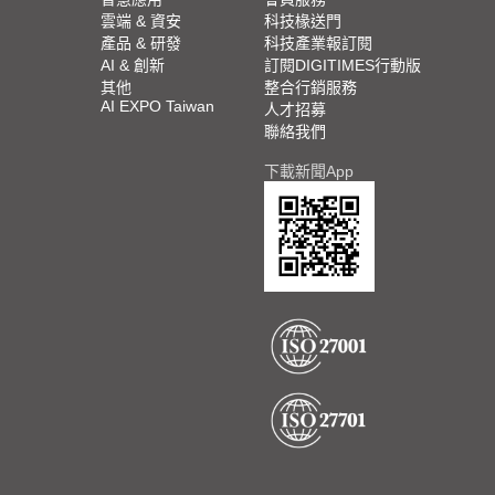
雲端 & 資安
科技椽送門
產品 & 研發
科技產業報訂閱
AI & 創新
訂閱DIGITIMES行動版
其他
整合行銷服務
AI EXPO Taiwan
人才招募
聯絡我們
下載新聞App