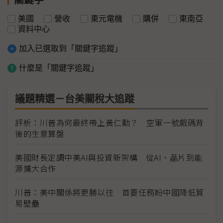
美國
營收
東元電機
購併
東南亞
資料中心
加入已選取到「關鍵字追蹤」
什麼是「關鍵字追蹤」
議題精選－台美關稅大追蹤
評析：川普為何最終帶上黃仁勳？ 空軍一號戲碼背
後的生意算盤
美國財長定調中美AI與投資新架構 從AI、晶片到能
源擴大合作
川普：美中關係將更勝以往 首要任務盼中國降低貿
易壁壘