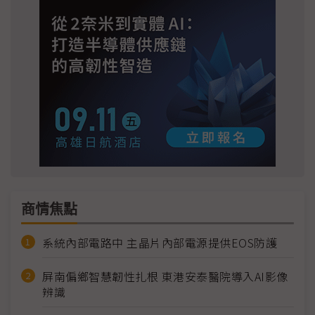
商情焦點
系統內部電路中 主晶片內部電源提供EOS防護
屏南偏鄉智慧韌性扎根 東港安泰醫院導入AI影像
辨識