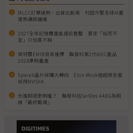
MLCC訂單過熱、出貨比創高 村田示警全球AI基
建熱潮將趨緩
2027全年記憶體產能提前售罄 買家「祕而不
宣」只怕買不夠
英特爾EMIB良率達標 聯發科第2代ASIC產品
2028準時量產
SpaceX晶片採購大轉向 Elon Musk捨超微全面
採用NVIDIA
光進銅退更明確？ 聯發科估SerDes 448G為銅
線「最終戰場」