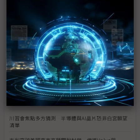
「務實交易」
加拿大鬆綁中國電動車關稅 吉利Lotus率先出航、
Tesla疑「偷樑換柱」搶先降價
川普關稅違法啟動退款 已核發355億美元
川普全球關稅死裡逃生 聯邦法院暫維持10%關稅徵
收
美國商會示警中國產業政策衝擊擴大 G7恐流失
6,500億美元製造產值
川普10%全球關稅遭裁違法 美國政府提緊急申請力
保談判籌碼至7月
川習會焦點多方猜測 半導體與AI晶片恐非白宮願望
清單
吉利突破美國車市高額關稅封鎖 借道Volvo與