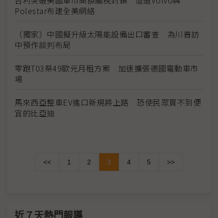
Polestar布建全美網絡
（獨家）中國擬升級太陽能設備出口審查 為川普訪
中預作談判布局
零跑T03祭49歐元月租方案 加速擴張德國電動車市
場
馬來西亞整車EV進口新規將上路 恐使民眾買不到便
宜的比亞迪
<<
1
2
3
4
5
>>
近７天熱門報導