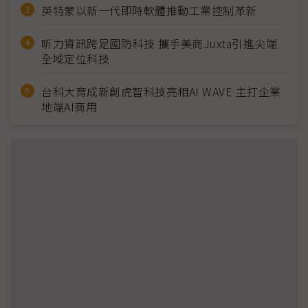
英特蒙以新一代即時軟體推動工業控制革新
昕力資訊跨足國防科技 攜手美商Juxta引進尖端
全域定位科技
台科大育成新創虎智科技亮相AI WAVE 主打企業
地端AI商用