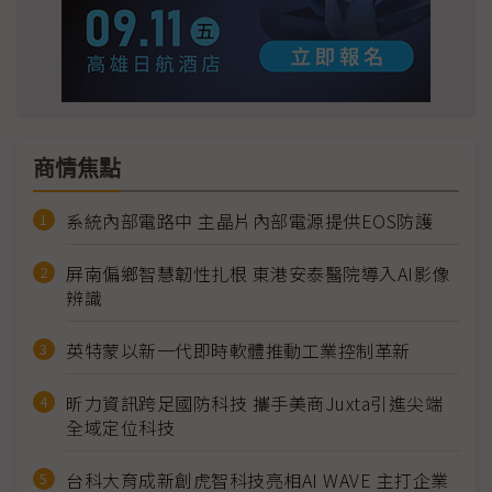
商情焦點
系統內部電路中 主晶片內部電源提供EOS防護
屏南偏鄉智慧韌性扎根 東港安泰醫院導入AI影像
辨識
英特蒙以新一代即時軟體推動工業控制革新
昕力資訊跨足國防科技 攜手美商Juxta引進尖端
全域定位科技
台科大育成新創虎智科技亮相AI WAVE 主打企業