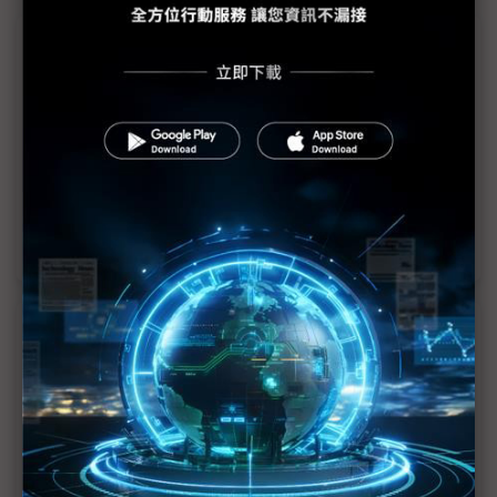
議題精選－三星罷工危機暫緩
三星工會擬發動18天大罷工 HBM供應鏈添變數
<<
1
2
3
4
近７天熱門報導
MLCC訂單過熱、出貨比創高 村田示警全球AI基
建熱潮將趨緩
2027全年記憶體產能提前售罄 買家「祕而不
宣」只怕買不夠