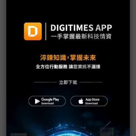
福島核安事故分級嚴重性調高到7級 等同車諾比事
件
同為7級 福島外洩輻射僅車諾比的10% 日官房長
官就嚴重性升級向大眾致歉
1號機核心恐損毀70% IAEA：日本核電廠情況仍非
常嚴重
福島核爐恐再臨界？部分媒體何苦斷章取義？
東電：福島第1核電廠地下水受到污染
IAEA上修福島核電廠疏散區碘131數值
福島第1核電廠可能整個封廠
福島核電廠第1~4號反應爐將廢爐