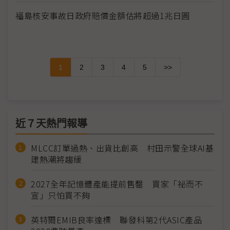
福島核安事故日政府賠償金額估將超過1兆日圓
1
2
3
4
5
>>
近７天熱門報導
MLCC訂單過熱、出貨比創高 村田示警全球AI基
建熱潮將趨緩
2027全年記憶體產能提前售罄 買家「祕而不
宣」只怕買不夠
英特爾EMIB良率達標 聯發科第2代ASIC產品