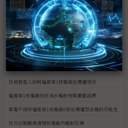
福島核災沒完沒了 電廠周邊驗出鈽
1千萬倍輻射量搞烏龍 東電下修至10萬倍
福島1號核電廠1、2號爐污水出現輻射濃度超標
福島第1核電廠3號機傳有3名員工受輻射污染 2名送
醫
福島23日清晨發生規模5餘震 日方表示不影響福島
核電廠復原作業
日相菅直人說明福島第1核電廠反應爐現況
福島第1核電廠附近海水輻射物質嚴重超標
東電不排除福島第1核電廠6座反應爐恐全廢的可能性
日方出動戰車清理核電廠內輻射瓦礫