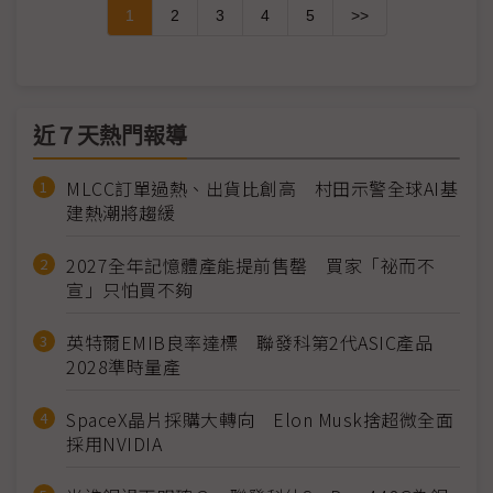
1
2
3
4
5
>>
近７天熱門報導
MLCC訂單過熱、出貨比創高 村田示警全球AI基
建熱潮將趨緩
2027全年記憶體產能提前售罄 買家「祕而不
宣」只怕買不夠
英特爾EMIB良率達標 聯發科第2代ASIC產品
2028準時量產
SpaceX晶片採購大轉向 Elon Musk捨超微全面
採用NVIDIA