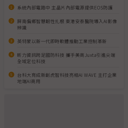
系統內部電路中 主晶片內部電源提供EOS防護
屏南偏鄉智慧韌性扎根 東港安泰醫院導入AI影像
辨識
英特蒙以新一代即時軟體推動工業控制革新
昕力資訊跨足國防科技 攜手美商Juxta引進尖端
全域定位科技
台科大育成新創虎智科技亮相AI WAVE 主打企業
地端AI商用