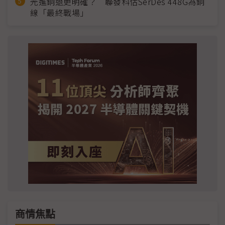
光進銅退更明確？ 聯發科估SerDes 448G為銅
線「最終戰場」
商情焦點