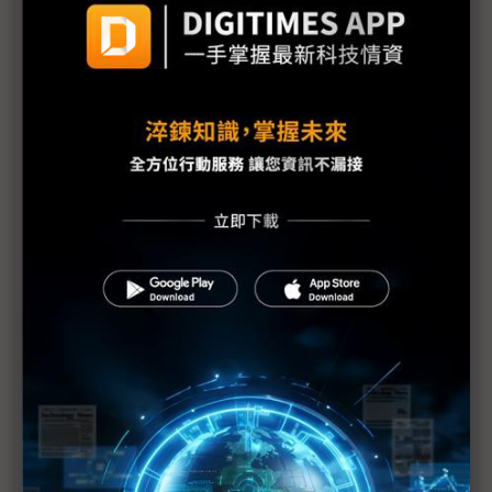
1號機核心恐損毀70% IAEA：日本核電廠情況仍非
常嚴重
福島核爐恐再臨界？部分媒體何苦斷章取義？
東電：福島第1核電廠地下水受到污染
IAEA上修福島核電廠疏散區碘131數值
福島第1核電廠可能整個封廠
福島核電廠第1~4號反應爐將廢爐
福島核災沒完沒了 電廠周邊驗出鈽
1千萬倍輻射量搞烏龍 東電下修至10萬倍
福島1號核電廠1、2號爐污水出現輻射濃度超標