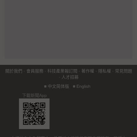
關於我們
·
會員服務
·
科技產業報訂閱
·
著作權
·
隱私權
·
常見問題
·
人才招募
■
中文简体版
■
English
下載新聞App