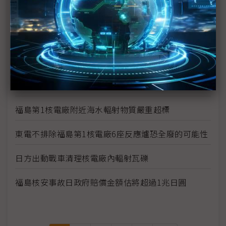
福島第1核電廠3號機傳有3名員工受輻射污染 2名送
醫
福島23日清晨發生規模5餘震 日方表示不影響福島
核電廠復原作業
日相菅直人說明福島第1核電廠反應爐現況
福島第1核電廠附近海水輻射物質嚴重超標
東電不排除福島第1核電廠6座反應爐恐全廢的可能性
日方出動戰車清理核電廠內輻射瓦礫
福島核安事故日政府賠償金額估將超過1兆日圓