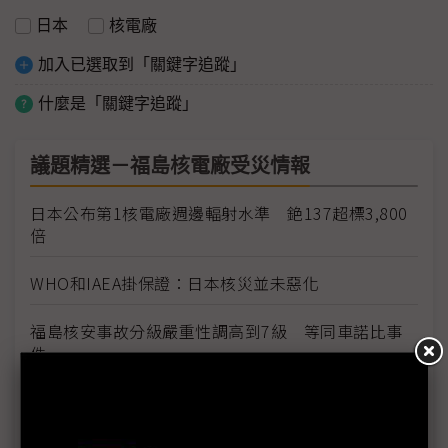
日本
核電廠
加入已選取到「關鍵字追蹤」
什麼是「關鍵字追蹤」
議題精選－福島核電廠受災情報
日本公布第1核電廠週邊輻射水準 銫137超標3,800
倍
WHO和IAEA掛保證：日本核災並未惡化
福島核安事故分級嚴重性調高到7級 等同車諾比事
件
同為7級 福島外洩輻射僅車諾比的10% 日官房長
官就嚴重性升級向大眾致歉