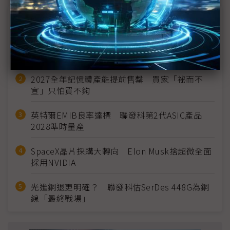
近７天熱門報導
MLCC訂單過熱、出貨比創高 村田示警全球AI基
建熱潮將趨緩
2027全年記憶體產能提前售罄 買家「祕而不
宣」只怕買不夠
英特爾EMIB良率達標 聯發科第2代ASIC產品
2028準時量產
SpaceX晶片採購大轉向 Elon Musk捨超微全面
採用NVIDIA
光進銅退更明確？ 聯發科估SerDes 448G為銅
線「最終戰場」