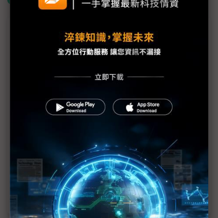
議題精選－Sony電視策略轉彎
OLED電視市場關鍵少數 Sony不玩了？
Mini LED電視銷售銳不可擋 2025年上看千萬台
Mini LED主攻頂級市場 台灣最愛品牌電視Sony AI、
XR有看頭
OLED電視春燕2024年終於歸來 仍然壓力山大
中韓挾供應鏈與生態系夾殺 Sony電視2024年出貨
可能再降
OLED電視成長趨緩？傳樂金轉身擁抱LCD電視