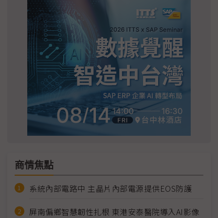
商情焦點
系統內部電路中 主晶片內部電源提供EOS防護
屏南偏鄉智慧韌性扎根 東港安泰醫院導入AI影像