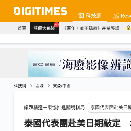
科技網
Res
257
首頁
漲價大追蹤
《百年，並不孤寂》產業導讀
科技網
區域
東亞/中國
議題精選－東協推進關稅棋局
泰國代表團赴美日期敲定 