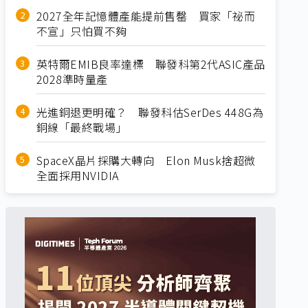
2027全年記憶體產能提前售罄 買家「祕而
不宣」只怕買不夠
英特爾EMIB良率達標 聯發科第2代ASIC產品
2028準時量產
光進銅退更明確？ 聯發科估SerDes 448G為
銅線「最終戰場」
SpaceX晶片採購大轉向 Elon Musk捨超微
全面採用NVIDIA