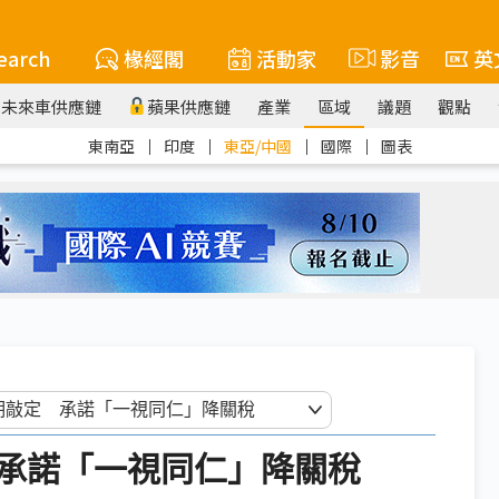
earch
椽經閣
活動家
影音
英
未來車供應鏈
蘋果供應鏈
產業
區域
議題
觀點
東南亞
｜
印度
｜
東亞/中國
｜
國際
｜
圖表
承諾「一視同仁」降關稅