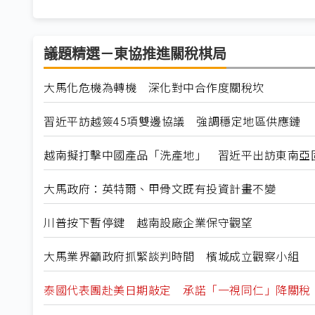
議題精選－東協推進關稅棋局
大馬化危機為轉機 深化對中合作度關稅坎
習近平訪越簽45項雙邊協議 強調穩定地區供應鏈
越南擬打擊中國產品「洗產地」 習近平出訪東南亞
大馬政府：英特爾、甲骨文既有投資計畫不變
川普按下暫停鍵 越南設廠企業保守觀望
大馬業界籲政府抓緊談判時間 檳城成立觀察小組
泰國代表團赴美日期敲定 承諾「一視同仁」降關稅