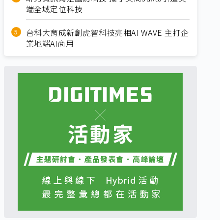
端全域定位科技
台科大育成新創虎智科技亮相AI WAVE 主打企
業地端AI商用