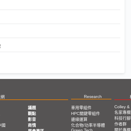
稅
Research
技網
Colley &
議題
車用零組件
名家專欄
亞
觀點
HPC關鍵零組件
科技行腳
影音
邊緣運算
作者群
中國
商情
化合物/功率半導體
關於專欄
Green Tech
展會專區