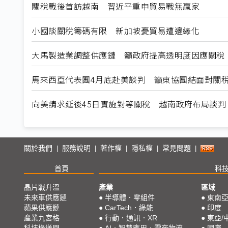
關稅戰後首訪越南 習近平重申貿易戰無贏家
小國談關稅籌碼有限 新加坡憂貿易遭邊緣化
大馬製造業調整供應鏈 籲政府提高透明度因應關稅
馬來西亞代表團4月底赴美談判 籲東協團結面對關
向美請求延後45日實施對等關稅 越南政府布局談判
關於我們
服務說明
著作權
隱私權
常見問題
|
|
|
|
|
首頁
科
晶片戰升溫
產業
區域
未來車供應鏈
●
半導體．零組件
●
東南
蘋果供應鏈
●
CarTech．綠能
●
印度
產業九宮格
●
行動．通訊．XR
●
東亞/
科技椽送門
●
AI．智慧應用．電商物流
●
國際