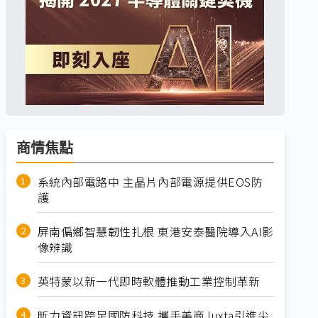
商情焦點
系統內部電路中 主晶片內部電源提供EOS防
護
屏南偏鄉智慧韌性扎根 東港安泰醫院導入AI影
像辨識
英特蒙以新一代即時軟體推動工業控制革新
昕力資訊跨足國防科技 攜手美商Juxta引進尖