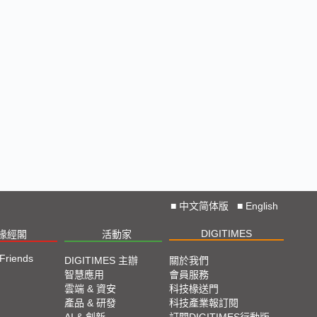
■
中文简体版
■
English
DIGITIMES
椽經閣
活動家
 Friends
DIGITIMES 主辦
關於我們
智慧應用
會員服務
雲端 & 資安
科技椽送門
產品 & 研發
科技產業報訂閱
AI & 創新
訂閱DIGITIMES行動版