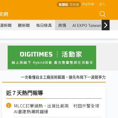
評估申請
登入
繁體版
简体版
文網
漫新聞
聽新聞
每日椽真
商情
AI EXPO Taiwan
COM
一次看懂自主工廠技術藍圖，搶先布局下一波競爭力
近７天熱門報導
MLCC訂單過熱、出貨比創高 村田示警全球
AI基建熱潮將趨緩