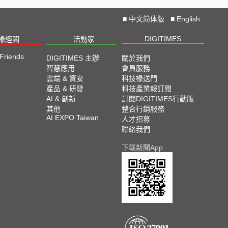
■
中文简体版
■
English
DIGITIMES
椽經閣
活動家
 Friends
DIGITIMES 主辦
關於我們
智慧應用
會員服務
雲端 & 資安
科技椽送門
產品 & 研發
科技產業報訂閱
AI & 創新
訂閱DIGITIMES行動版
其他
整合行銷服務
AI EXPO Taiwan
人才招募
聯絡我們
下載新聞App