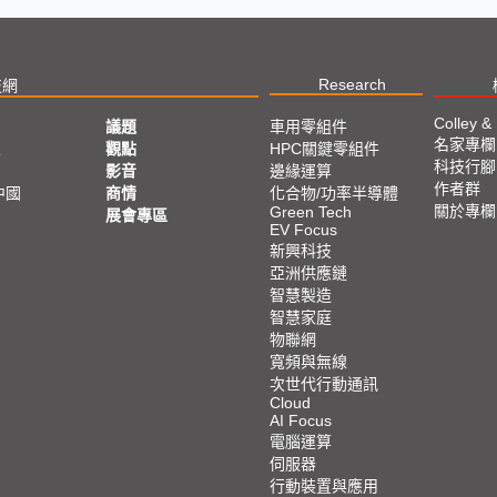
Research
技網
Colley &
議題
車用零組件
名家專欄
亞
觀點
HPC關鍵零組件
科技行腳
影音
邊緣運算
作者群
中國
商情
化合物/功率半導體
關於專欄
Green Tech
展會專區
EV Focus
新興科技
亞洲供應鏈
智慧製造
智慧家庭
物聯網
寬頻與無線
次世代行動通訊
Cloud
AI Focus
電腦運算
伺服器
行動裝置與應用