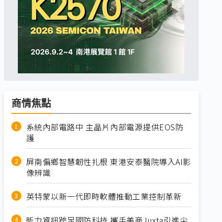
商情焦點
系統內部電路中 主晶片內部電源提供EOS防
護
屏南偏鄉智慧韌性扎根 東港安泰醫院導入AI影
像辨識
英特蒙以新一代即時軟體推動工業控制革新
昕力資訊跨足國防科技 攜手美商Juxta引進尖