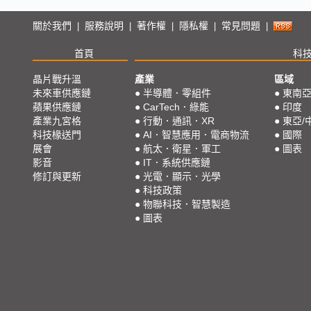
關於我們
服務說明
著作權
隱私權
常見問題
|
|
|
|
|
首頁
科
晶片戰升溫
產業
區域
未來車供應鏈
●
半導體．零組件
●
東南
蘋果供應鏈
●
CarTech．綠能
●
印度
產業九宮格
●
行動．通訊．XR
●
東亞/
科技椽送門
●
AI．智慧應用．電商物流
●
國際
展會
●
航太．衛星．軍工
●
圖表
影音
●
IT．系統供應鏈
修訂與更新
●
光電．顯示．光學
●
科技政策
●
物聯科技．智慧製造
●
圖表