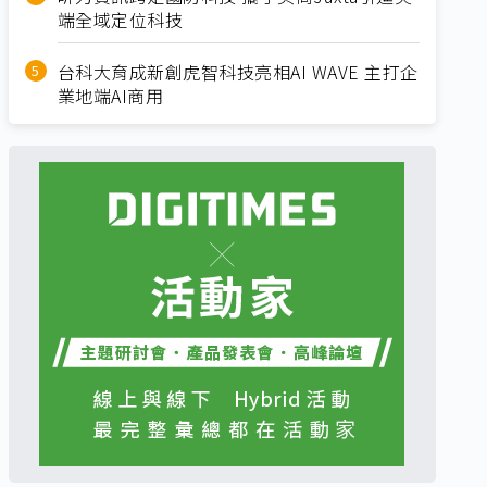
端全域定位科技
台科大育成新創虎智科技亮相AI WAVE 主打企
業地端AI商用