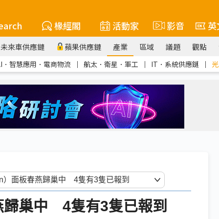
earch
椽經閣
活動家
影音
英
未來車供應鏈
蘋果供應鏈
產業
區域
議題
觀點
AI．智慧應用．電商物流
｜
航太．衛星．軍工
｜
IT．系統供應鏈
｜
光
板春燕歸巢中 4隻有3隻已報到