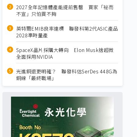
2027全年記憶體產能提前售罄 買家「祕而
不宣」只怕買不夠
英特爾EMIB良率達標 聯發科第2代ASIC產品
2028準時量產
SpaceX晶片採購大轉向 Elon Musk捨超微
全面採用NVIDIA
光進銅退更明確？ 聯發科估SerDes 448G為
銅線「最終戰場」