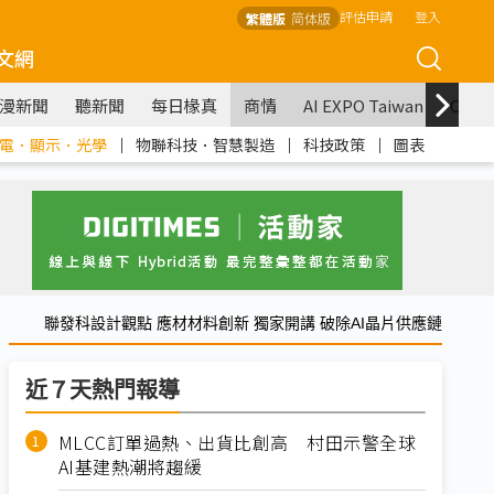
評估申請
登入
繁體版
简体版
文網
漫新聞
聽新聞
每日椽真
商情
AI EXPO Taiwan
COM
電．顯示．光學
｜
物聯科技．智慧製造
｜
科技政策
｜
圖表
聯發科設計觀點 應材材料創新 獨家開講 破除AI晶片供應鏈
近７天熱門報導
MLCC訂單過熱、出貨比創高 村田示警全球
AI基建熱潮將趨緩