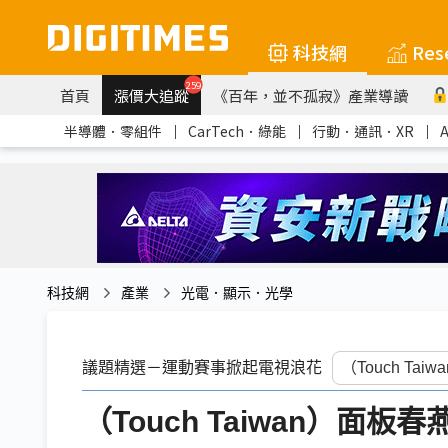
科技網
Res
259
首頁
漲價大追蹤
《百年，並不孤寂》產業導讀
半導體．零組件
｜
CarTech．綠能
｜
行動．通訊．XR
｜
科技網
產業
光電．顯示．光學
議題精選－運動賽事掀起電視浪花
（Touch Taiwan）面