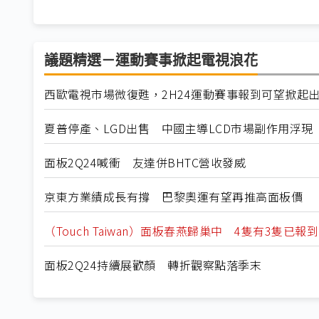
議題精選－運動賽事掀起電視浪花
西歐電視市場微復甦，2H24運動賽事報到可望掀起
夏普停產、LGD出售 中國主導LCD市場副作用浮現
面板2Q24喊衝 友達併BHTC營收發威
京東方業績成長有撐 巴黎奧運有望再推高面板價
（Touch Taiwan）面板春燕歸巢中 4隻有3隻已報到
面板2Q24持續展歡顏 轉折觀察點落季末