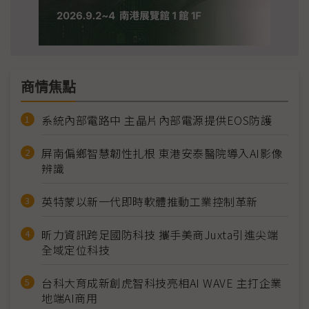
商情焦點
系統內部電路中 主晶片內部電源提供EOS防護
屏南偏鄉智慧韌性扎根 東港安泰醫院導入AI影像
辨識
英特蒙以新一代即時軟體推動工業控制革新
昕力資訊跨足國防科技 攜手美商Juxta引進尖端
全域定位科技
台科大育成新創虎智科技亮相AI WAVE 主打企業
地端AI商用