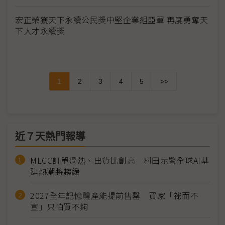
宏正榮獲天下永續公民獎中堅企業組亞軍 再度勇奪天
下人才永續獎
1
2
3
4
5
>>
近７天熱門報導
MLCC訂單過熱、出貨比創高 村田示警全球AI基
建熱潮將趨緩
2027全年記憶體產能提前售罄 買家「祕而不
宣」只怕買不夠