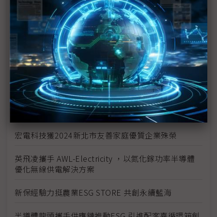
啟動Common Criteria產學合作 安華聯網攜手北科大
培育台灣資安人才
裕富支持攸惜關懷協會 推動水電系計畫
裕融企業打造「文化共融 平權共享」公益精神
大同永續搶攻碳權商機 完成高價藍碳交易
麗升能源打造「綠電交易加速器」
宏電科技獲2024新北市友善家庭優質企業殊榮
英飛凌攜手 AWL-Electricity ，以氮化鎵功率半導體
優化無線供電解決方案
新保經驗力挺農業ESG STORE 共創永續藍海
半導體龍頭攜手供應鏈推動ESG 引進配客嘉循環箱創