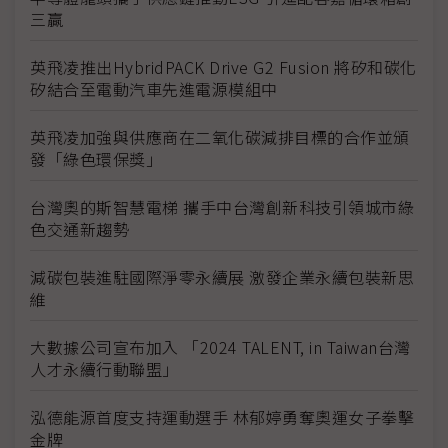
三贏
英飛凌推出HybridPACK Drive G2 Fusion 將矽和碳化
矽結合至電動汽車先進電源模組中
英飛凌加強與供應商在二氧化碳減排目標的合作並頒
發「綠色環保獎」
台灣奧的斯智慧電梯 攜手中台灣創新科技引領城市綠
色交通新趨勢
減碳包裝進駐國際淨零永續展 激發企業永續包裝新思
維
大數據公司宣布加入 「2024 TALENT, in Taiwan台灣
人才永續行動聯盟」
泓德能源首度支持運動選手 林郁婷勇奪奧運女子拳擊
金牌