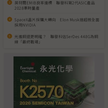
英特爾EMIB良率達標 聯發科第2代ASIC產品
2028準時量產
SpaceX晶片採購大轉向 Elon Musk捨超微全面
採用NVIDIA
光進銅退更明確？ 聯發科估SerDes 448G為銅
線「最終戰場」