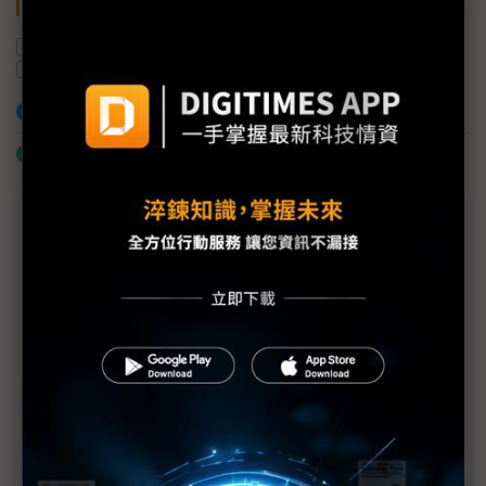
關鍵字
智慧機器人
中正大學
AI
勤誠興業
新代科技
加入已選取到「關鍵字追蹤」
什麼是「關鍵字追蹤」
議題精選－ESG專欄
以SEED技術打造更環保永續的網路
Axis與準線智慧科技攜手打造創新河川水位監測解決
方案 落實生態永續發展的願景
東捷資訊推ACE王牌計畫 搶攻企業轉型商機添動能
伊雲谷獲永續獎項雙認證 數位韌性驅動永續發展