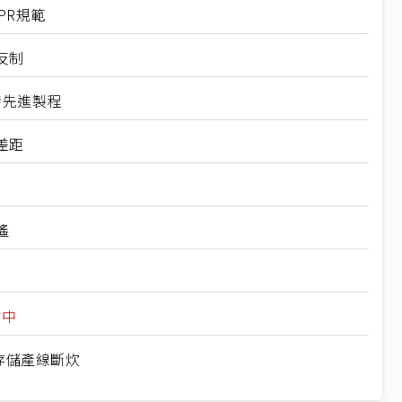
PR規範
反制
發先進製程
差距
遙
估中
江存儲產線斷炊