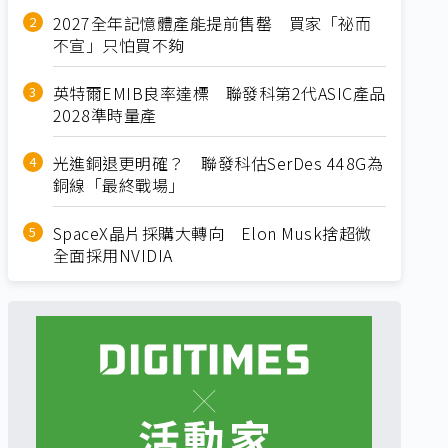
2027全年記憶體產能提前售罄 買家「祕而
不宣」只怕買不夠
英特爾EMIB良率達標 聯發科第2代ASIC產品
2028準時量產
光進銅退更明確？ 聯發科估SerDes 448G為
銅線「最終戰場」
SpaceX晶片採購大轉向 Elon Musk捨超微
全面採用NVIDIA