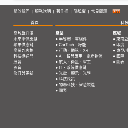
關於我們
服務說明
著作權
隱私權
常見問題
|
|
|
|
|
首頁
科
晶片戰升溫
產業
區域
未來車供應鏈
●
半導體．零組件
●
東南
蘋果供應鏈
●
CarTech．綠能
●
印度
產業九宮格
●
行動．通訊．XR
●
東亞/
科技椽送門
●
AI．智慧應用．電商物流
●
國際
展會
●
航太．衛星．軍工
●
圖表
影音
●
IT．系統供應鏈
修訂與更新
●
光電．顯示．光學
●
科技政策
●
物聯科技．智慧製造
●
圖表