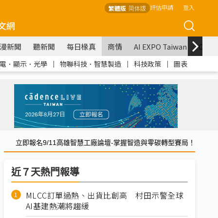
評估申請
登入
繁體版
简体版
文網
漫新聞
聽新聞
每日椽真
商情
AI EXPO Taiwan
COM
電．顯示．光學
｜
物聯科技．智慧製造
｜
科技政策
｜
圖表
立即報名9/11高雄智慧工廠論壇-掌握智造與零碳轉型賽局！
近７天熱門報導
MLCC訂單過熱、出貨比創高 村田示警全球
AI基建熱潮將趨緩