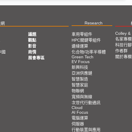
Research
技網
Colley &
議題
車用零組件
名家專欄
亞
觀點
HPC關鍵零組件
科技行腳
影音
邊緣運算
作者群
中國
商情
化合物/功率半導體
關於專欄
Green Tech
展會專區
EV Focus
新興科技
亞洲供應鏈
智慧製造
智慧家庭
物聯網
寬頻與無線
次世代行動通訊
Cloud
AI Focus
電腦運算
伺服器
行動裝置與應用