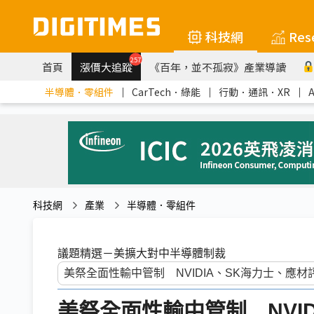
科技網
Res
257
首頁
漲價大追蹤
《百年，並不孤寂》產業導讀
半導體．零組件
｜
CarTech．綠能
｜
行動．通訊．XR
｜
科技網
產業
半導體．零組件
議題精選－美擴大對中半導體制裁
美祭全面性輸中管制 NVI