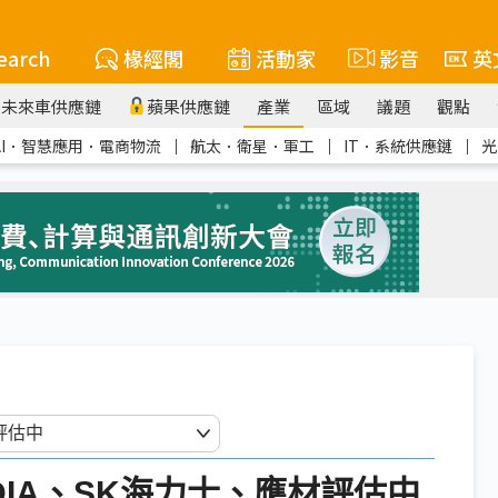
earch
椽經閣
活動家
影音
英
未來車供應鏈
蘋果供應鏈
產業
區域
議題
觀點
AI．智慧應用．電商物流
｜
航太．衛星．軍工
｜
IT．系統供應鏈
｜
光
DIA、SK海力士、應材評估中