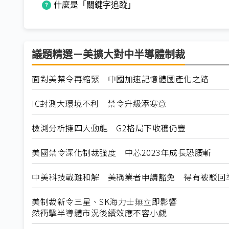
什麼是「關鍵字追蹤」
議題精選－美擴大對中半導體制裁
面對美禁令再縮緊 中國加速記憶體國產化之路
IC封測大環境不利 禁令升級添寒意
檢測分析擁四大動能 G2格局下收穫仍豐
美國禁令深化制裁強度 中芯2023年成長恐腰斬
中美科技戰難和解 美稱業者申請豁免 得有被駁回
美制裁新令三星、SK海力士無立即影響
然衝擊半導體市況後續效應不容小覷