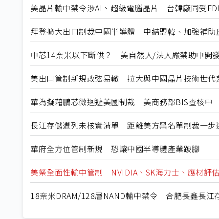
美晶片輸中禁令涉AI、超級電腦晶片 台韓廠同受FD
拜登擴大出口制裁中國半導體 中結盟韓、加強補助
中芯14奈米以下斷供？ 美自然人/法人嚴禁助中開
美出口管制新規改弦易轍 拉大與中國晶片技術世代
華為擬藉鵬芯微迴避美國制裁 美商務部BIS查核中
長江存儲遭列未核實清單 距離美方黑名單制裁一步
華府全方位管制新規 恐讓中國半導體產業跛腳
美祭全面性輸中管制 NVIDIA、SK海力士、應材評
18奈米DRAM/128層NAND輸中禁令 合肥長鑫長