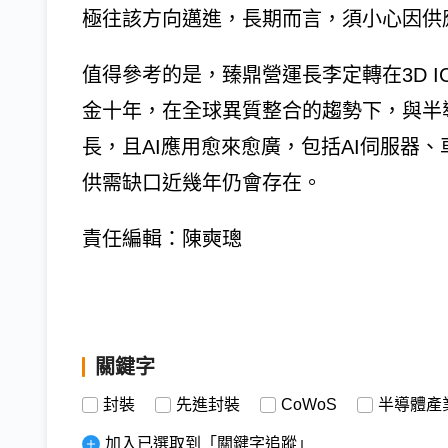
極往該方向邁進，長期而言，須小心因供
值得參考的是，臻鼎營運長李定轉在3D I
金十年，在全球異質整合的趨勢下，與半
長，且AI應用愈來愈廣，包括AI伺服器
供需缺口近幾年仍會存在。
責任編輯：陳奭璁
關鍵字
封裝
先進封裝
CoWoS
半導體產
加入已選取到「關鍵字追蹤」