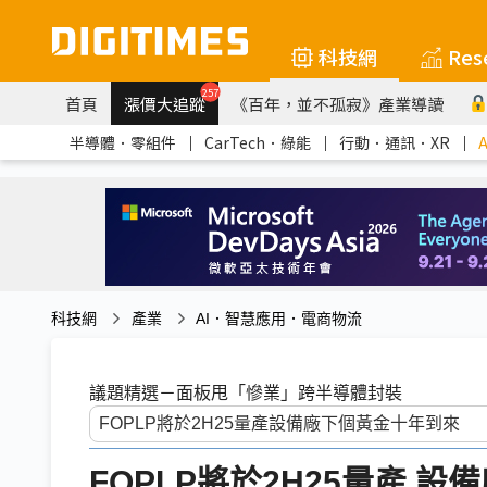
科技網
Res
257
首頁
漲價大追蹤
《百年，並不孤寂》產業導讀
半導體．零組件
｜
CarTech．綠能
｜
行動．通訊．XR
｜
科技網
產業
AI．智慧應用．電商物流
議題精選－面板甩「慘業」跨半導體封裝
FOPLP將於2H25量產 