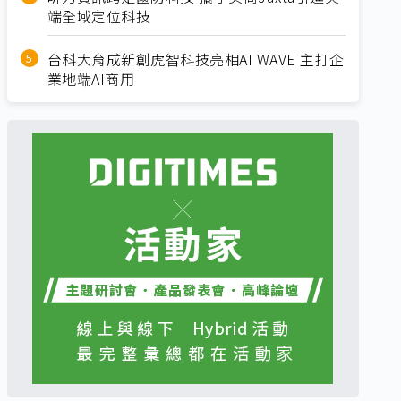
端全域定位科技
台科大育成新創虎智科技亮相AI WAVE 主打企
業地端AI商用