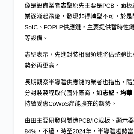
像是設備業者
志聖
原先主要是PCB、面
業逐漸起飛後，發現非得轉型不可，於是開
SoIC、FOPLP供應鏈，主要提供暫時
等設備。
志聖表示，先進封裝相關領域將佔整體比重
勢必再更高。
長期觀察半導體供應鏈的業者也指出，隨
分封裝製程取代國外廠商，如
志聖、均華
持續受惠CoWoS產能擴充的趨勢。
由田主要研發與製造PCB/IC載板、顯示
84%，不過，時至2024年，半導體趨勢