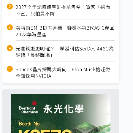
2027全年記憶體產能提前售罄 買家「祕而
不宣」只怕買不夠
英特爾EMIB良率達標 聯發科第2代ASIC產品
2028準時量產
光進銅退更明確？ 聯發科估SerDes 448G為
銅線「最終戰場」
SpaceX晶片採購大轉向 Elon Musk捨超微
全面採用NVIDIA