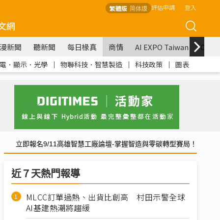
評估申請
登入
繁體版
简体版
文網
漫新聞
聽新聞
每日椽真
商情
AI EXPO Taiwan
COM
電．顯示．光學
｜
物聯科技．智慧製造
｜
科技政策
｜
圖表
立即報名9/11高雄智慧工廠論壇-掌握智造與零碳轉型賽局！
近７天熱門報導
MLCC訂單過熱、出貨比創高 村田示警全球
AI基建熱潮將趨緩