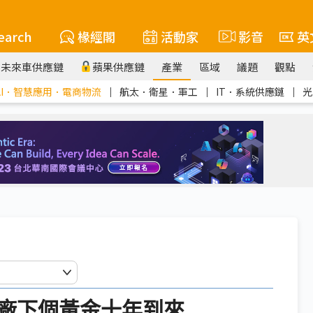
earch
椽經閣
活動家
影音
英
未來車供應鏈
蘋果供應鏈
產業
區域
議題
觀點
AI．智慧應用．電商物流
｜
航太．衛星．軍工
｜
IT．系統供應鏈
｜
光
設備廠下個黃金十年到來