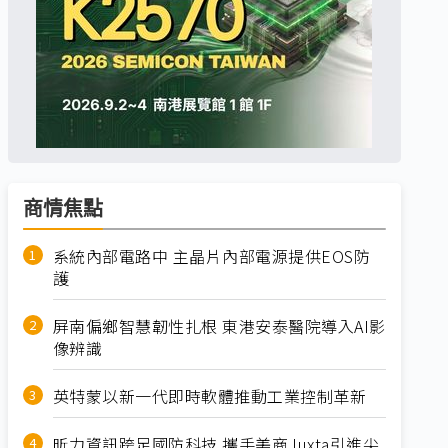
商情焦點
系統內部電路中 主晶片內部電源提供EOS防
護
屏南偏鄉智慧韌性扎根 東港安泰醫院導入AI影
像辨識
英特蒙以新一代即時軟體推動工業控制革新
昕力資訊跨足國防科技 攜手美商Juxta引進尖