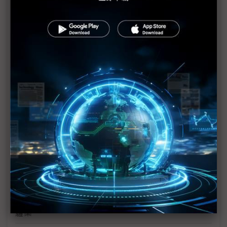
美系業者樂估AI投報率 邊緣AI可望發酵
爭取邊緣落地商機 研揚GTC展多項解決方案
邊緣AI MCU應用欠東風 智慧工廠搶先機
益登GTC展示邊緣AI與智慧應用方案
加速智慧應用落力 宸曜強固型邊緣AI進駐GTC 2025
後進者競逐雲端AI市場不易 中小散熱廠看準邊緣端
趨勢
邊緣應用商機發燒 製造、醫療成香餑餑
DeepSeek革新產業思維 慧榮：邊緣AI將助攻記憶
體業