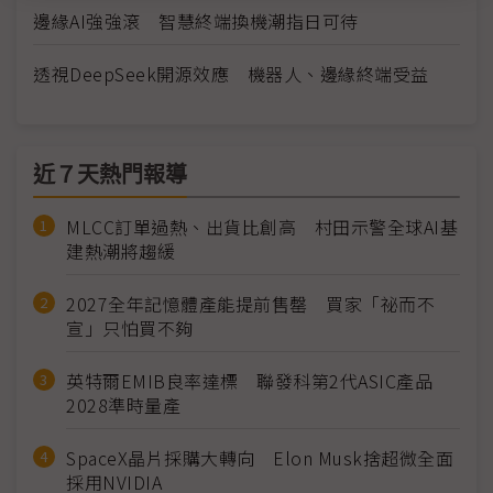
邊緣AI強強滾 智慧終端換機潮指日可待
透視DeepSeek開源效應 機器人、邊緣終端受益
近７天熱門報導
MLCC訂單過熱、出貨比創高 村田示警全球AI基
建熱潮將趨緩
2027全年記憶體產能提前售罄 買家「祕而不
宣」只怕買不夠
英特爾EMIB良率達標 聯發科第2代ASIC產品
2028準時量產
SpaceX晶片採購大轉向 Elon Musk捨超微全面
採用NVIDIA