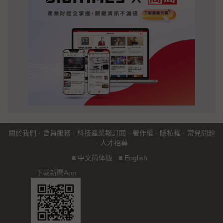
關於我們
·
會員服務
·
科技產業報訂閱
·
著作權
·
隱私權
·
常見問題
·
人才招募
■
中文简体版
■
English
下載新聞App