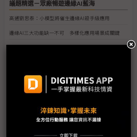
議題精選－眾廠暢遊邊緣AI藍海
高通劉思泰：小模型將催生邊緣AI殺手級應用
邊緣AI三大功能缺一不可 多樣化應用場景成關鍵
NVIDIA積極往邊緣突破 AI晶片競合走向複雜化
專訪Ceva CEO Amir Panush》神經網路漸取代傳統
DSP IP市場鎖定邊緣AI
邊緣AI商機爆發 宜鼎2025年盼重返百億元營收
台灣重要性無可取代 劉思泰：高通鎖定三大方向深
耕
庫存去化落幕 IPC業者看好邊緣帶動2Q商機
LLM普及帶動邊緣市場發酵 IPC業者喜迎商機