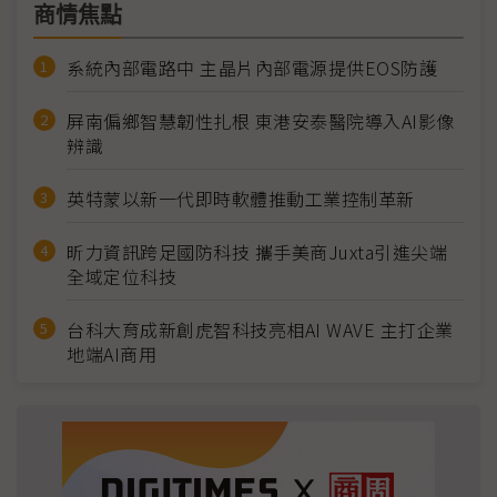
商情焦點
系統內部電路中 主晶片內部電源提供EOS防護
屏南偏鄉智慧韌性扎根 東港安泰醫院導入AI影像
辨識
英特蒙以新一代即時軟體推動工業控制革新
昕力資訊跨足國防科技 攜手美商Juxta引進尖端
全域定位科技
台科大育成新創虎智科技亮相AI WAVE 主打企業
地端AI商用