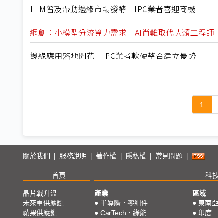
LLM普及帶動邊緣市場發酵 IPC業者喜迎商機
網創：小模型分流算力需求 AI尚難取代人類工程師
邊緣應用落地開花 IPC業者軟硬整合建立優勢
1
關於我們
服務說明
著作權
隱私權
常見問題
|
|
|
|
|
首頁
科
晶片戰升溫
產業
區域
未來車供應鏈
●
半導體．零組件
●
東南
蘋果供應鏈
●
CarTech．綠能
●
印度