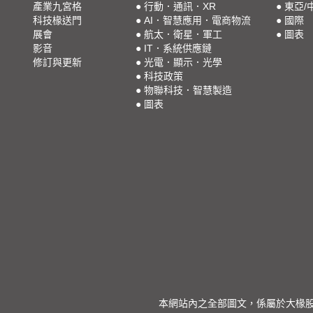
產業九宮格
●
行動．通訊．XR
●
東亞/
科技椽送門
●
AI．智慧應用．電商物流
●
國際
展會
●
航太．衛星．軍工
●
圖表
影音
●
IT．系統供應鏈
修訂與更新
●
光電．顯示．光學
●
科技政策
●
物聯科技．智慧製造
●
圖表
本網站內之全部圖文，係屬於大椽股份有