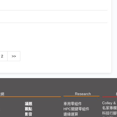
2
>>
Research
技網
Colley &
議題
車用零組件
名家專欄
亞
觀點
HPC關鍵零組件
科技行腳
影音
邊緣運算