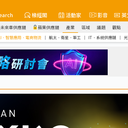
earch
椽經閣
活動家
影音
英
未來車供應鏈
蘋果供應鏈
產業
區域
議題
觀點
AI．智慧應用．電商物流
｜
航太．衛星．軍工
｜
IT．系統供應鏈
｜
光