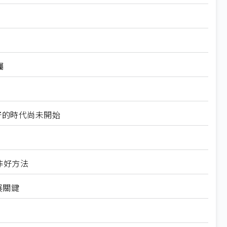
矚
最好的時代尚未開始
非好方法
展關鍵