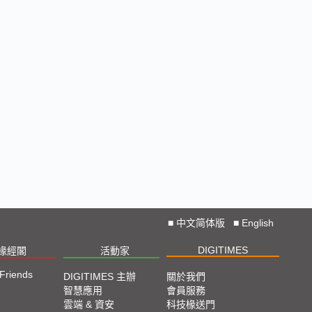
■
中文简体版
■
English
DIGITIMES
椽經閣
活動家
 Friends
DIGITIMES 主辦
關於我們
智慧應用
會員服務
雲端 & 資安
科技椽送門