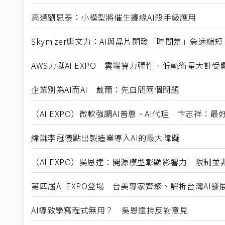
高通劉思泰：小模型將催生邊緣AI殺手級應用
Skymizer唐文力：AI與晶片開發「時間差」急速縮短
AWS力挺AI EXPO 雲端算力彈性、低軌衛星大計受
企業別為AI而AI 戴爾：先自問兩個問題
（AI EXPO）微軟強調AI普惠、AI代理 卞志祥：
緯謙李冠儀點出製造業導入AI的最大障礙
（AI EXPO）吳恩達：開源模型彰顯影響力 限制並
第四屆AI EXPO登場 台美專家齊聚、解析台灣AI發
AI導致學寫程式無用？ 吳恩達持反對意見