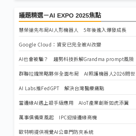
議題精選－AI EXPO 2025焦點
慧榮搶先布局AI人形機器人 5年後進入爆發成長
Google Cloud：資安已完全被AI改變
AI也會被騙？ 趨勢科技拆解Grandma prompt風險
群聯拉攏策略夥伴全面布局 AI照護機器人2026問世
AI Labs推FedGPT 解決台灣醫療痛點
當邊緣AI遇上殺手級應用 AIoT產業創新如虎添翼
萬事俱備東風起 IPC迎接邊緣商機
歐特明提供視覺AI公車門防夾系統