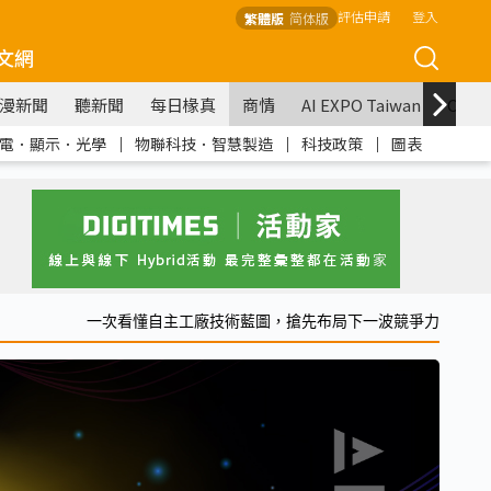
評估申請
登入
繁體版
简体版
文網
漫新聞
聽新聞
每日椽真
商情
AI EXPO Taiwan
COM
電．顯示．光學
｜
物聯科技．智慧製造
｜
科技政策
｜
圖表
一次看懂自主工廠技術藍圖，搶先布局下一波競爭力