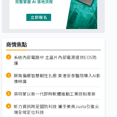
商情焦點
系統內部電路中 主晶片內部電源提供EOS防
護
屏南偏鄉智慧韌性扎根 東港安泰醫院導入AI影
像辨識
英特蒙以新一代即時軟體推動工業控制革新
昕力資訊跨足國防科技 攜手美商Juxta引進尖
端全域定位科技