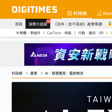
科技網
Res
259
首頁
漲價大追蹤
《百年，並不孤寂》產業導讀
半導體．零組件
｜
CarTech．綠能
｜
行動．通訊．XR
｜
科技網
產業
AI．智慧應用．電商物流