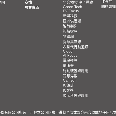
作者群
中國
商情
化合物/功率半導體
關於專欄
Green Tech
展會專區
EV Focus
新興科技
亞洲供應鏈
智慧製造
智慧家庭
物聯網
寬頻與無線
次世代行動通訊
Cloud
AI Focus
電腦運算
伺服器
行動裝置與應用
智慧穿戴
CarTech
IC設計
IC製造
顯示科技與應用
限公司所有，非經本公司同意不得將全部或部分內容轉載於任何形式之媒體 © 