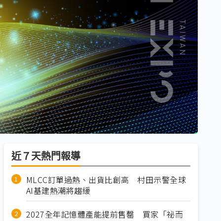
近７天熱門報導
MLCC訂單過熱、出貨比創高 村田示警全球
AI基建熱潮將趨緩
2027全年記憶體產能提前售罄 買家「祕而