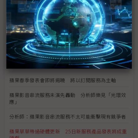
看完發表會仍一頭霧水？ 因為蘋果也還沒搞清楚自
身定位
第四代Apple TV更名 產品線區隔更明確
蘋果發表新聞、遊戲、影視內容等新訂閱服務 並推
出Apple Card信用卡
蘋果今晚舉行發表會 沒了硬體還有這些亮點
蘋果春季發表會即將揭曉 將以訂閱服務為主軸
蘋果影音串流服務未演先轟動 分析師樂見「光環效
應」
分析師：蘋果影音串流服務不太可能衝擊現有競爭者
蘋果草草帶過硬體更新 25日新服務產品發表將成重