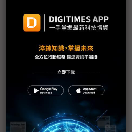
蘋果雖推新服務吸引目光 仍凸顯iPhone重要性
Apple Music在Google Play已下載超過4,000萬次
好萊塢為何要為蘋果Apple TV+站台？
蘋果一改封閉策略 Apple TV App將登陸對手裝置
大陸吃不到蘋果新菜色 當地服務已足夠對味
Apple Watch ECG跨出美國 香港或成大陸敲門磚
蘋果緊抓上億用戶根基 孕育一顆「軟」蘋果
蘋果發表會預告產業轉向、硬體供過於求？ 童子
賢：產業有自我調整的能力
比起把內容送進電視 蘋果更想把內容送到用戶眼前