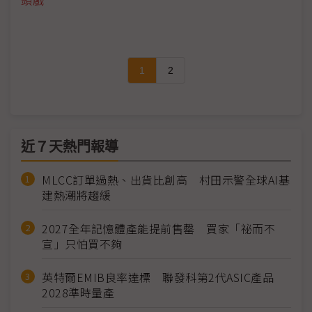
頭戲
1
2
近７天熱門報導
MLCC訂單過熱、出貨比創高 村田示警全球AI基
建熱潮將趨緩
2027全年記憶體產能提前售罄 買家「祕而不
宣」只怕買不夠
英特爾EMIB良率達標 聯發科第2代ASIC產品
2028準時量產