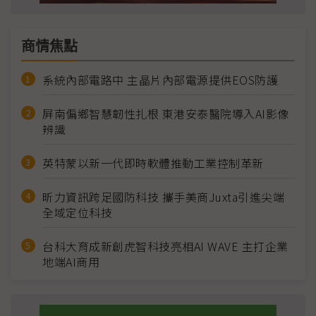
商情焦點
系統內部電路中 主晶片內部電源提供EOS防護
屏南偏鄉智慧韌性扎根 東港安泰醫院導入AI影像
辨識
英特蒙以新一代即時軟體推動工業控制革新
昕力資訊跨足國防科技 攜手美商Juxta引進尖端
全域定位科技
台科大育成新創虎智科技亮相AI WAVE 主打企業
地端AI商用