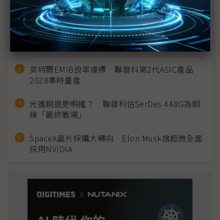
MLCC訂單過熱、出貨比創高 村田示警全球AI基
建熱潮將趨緩
2027全年記憶體產能提前售罄 買家「祕而不
宣」只怕買不夠
英特爾EMIB良率達標 聯發科第2代ASIC產品
2028準時量產
光進銅退更明確？ 聯發科估SerDes 448G為銅
線「最終戰場」
SpaceX晶片採購大轉向 Elon Musk捨超微全面
採用NVIDIA