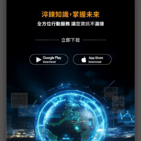
議題精選－台廠立方衛星商機何在
立方衛星創台廠新商機 施宣輝：智探太空年底前2
班次升空
低軌衛星產業蓬勃發展 鐳洋迎多軌衛星通訊趨勢
立方衛星價低彈性大 尚難達供應鏈經濟規模
台廠切入立方衛星 應以酬載為主、製造為輔
立方衛星成長動能强 大廠積極切入產業鏈
近７天熱門報導