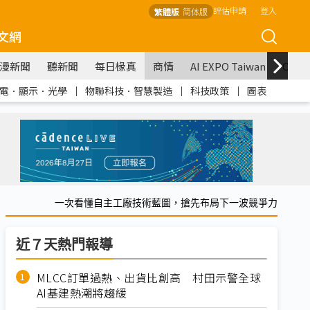
評估申請
登入
繁體版
简体版
文網
漫新聞
聽新聞
每日椽真
商情
AI EXPO Taiwan
COM
電．顯示．光學
｜
物聯科技．智慧製造
｜
科技政策
｜
圖表
一次看懂自主工廠技術藍圖，搶先布局下一波競爭力
近７天熱門報導
MLCC訂單過熱、出貨比創高 村田示警全球
AI基建熱潮將趨緩