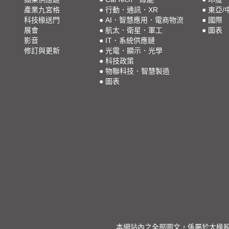
產業九宮格
●
行動．通訊．XR
●
東亞/
科技椽送門
●
AI．智慧應用．電商物流
●
國際
展會
●
航太．衛星．軍工
●
圖表
影音
●
IT．系統供應鏈
修訂與更新
●
光電．顯示．光學
●
科技政策
●
物聯科技．智慧製造
●
圖表
本網站內之全部圖文，係屬於大椽股份有