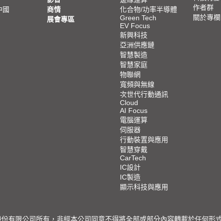
作者群
中國
商情
化合物/功率半導體
關於專欄
Green Tech
展會專區
EV Focus
新興科技
亞洲供應鏈
智慧製造
智慧家庭
物聯網
寬頻與無線
次世代行動通訊
Cloud
AI Focus
電腦運算
伺服器
行動裝置與應用
智慧穿戴
CarTech
IC設計
IC製造
顯示科技與應用
限公司所有，非經本公司同意不得將全部或部分內容轉載於任何形式之媒體 © 