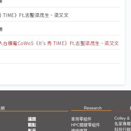
業
 TIME》Ft.志聖梁茂生、梁又文
勝
CoWoS《It's 秀 TIME》Ft.志聖梁茂生、梁又文
Research
技網
Colley &
議題
車用零組件
名家專欄
亞
觀點
HPC關鍵零組件
科技行腳
影音
邊緣運算