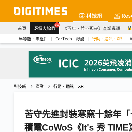
科技網
Res
259
首頁
漲價大追蹤
《百年，並不孤寂》產業導讀
半導體．零組件
｜
CarTech．綠能
｜
行動．通訊．XR
｜
科技網
產業
行動．通訊．XR
苦守先進封裝寒窯十餘年「
積電CoWoS《It's 秀 T