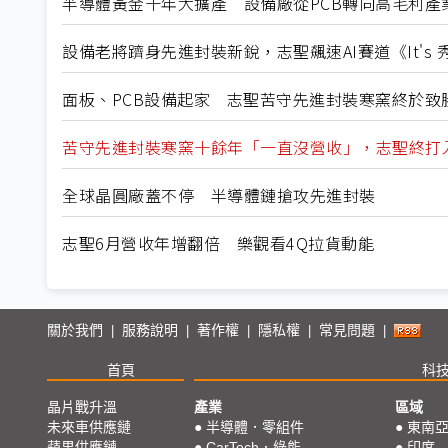
半導體黃金十年大擴產 設備廠從PCB轉向高毛利產
設備老將躋身先進封裝新銳，志聖飆速AI賽道《It's 秀
面板、PCB設備起家 志聖苦守先進封裝寒窯終於致
苦守先進封裝寒窯十餘年「一直沒營收」，志聖終打入台積電
全球晶圓廠蓋不停 半導體鏈搶攻先進封裝
志聖6月營收年增翻倍 樂觀看4Q拉貨動能
關於我們
服務說明
著作權
隱私權
常見問題
|
|
|
|
|
首頁
科
晶片戰升溫
產業
區域
未來車供應鏈
●
半導體．零組件
●
東南
蘋果供應鏈
●
CarTech．綠能
●
印度