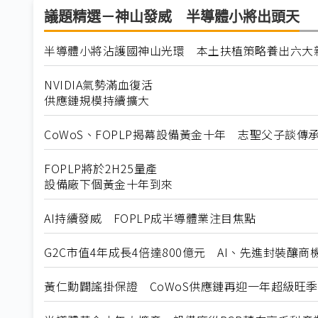
議題精選－神山發威 半導體小將出頭天
半導體小將沾護國神山光環 本土扶植策略養出六大
NVIDIA氣勢滿血復活
供應鏈規模持續擴大
CoWoS、FOPLP揭幕設備黃金十年 志聖父子談傳承
FOPLP將於2H25量產
設備廠下個黃金十年到來
AI持續發威 FOPLP成半導體業注目焦點
G2C市值4年成長4倍達800億元 AI、先進封裝釀商
黃仁勳闢謠掛保證 CoWoS供應鏈再迎一年超級旺季