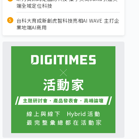
端全域定位科技
台科大育成新創虎智科技亮相AI WAVE 主打企
業地端AI商用