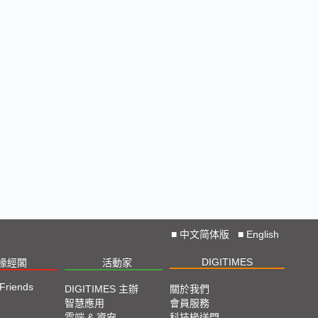
■
中文简体版
■
English
DIGITIMES
椽經閣
活動家
 Friends
DIGITIMES 主辦
關於我們
智慧應用
會員服務
雲端 & 資安
科技椽送門