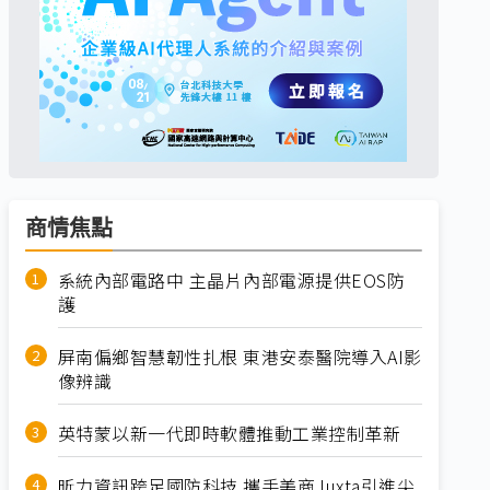
商情焦點
系統內部電路中 主晶片內部電源提供EOS防
護
屏南偏鄉智慧韌性扎根 東港安泰醫院導入AI影
像辨識
英特蒙以新一代即時軟體推動工業控制革新
昕力資訊跨足國防科技 攜手美商Juxta引進尖