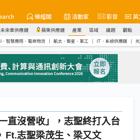
earch
椽經閣
活動家
影音
英
未來車供應鏈
蘋果供應鏈
產業
區域
議題
觀點
AI．智慧應用．電商物流
｜
航太．衛星．軍工
｜
IT．系統供應鏈
｜
光
一直沒營收」，志聖終打入台
IME》Ft.志聖梁茂生、梁又文