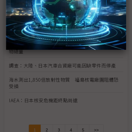
日震限電影響 光學玻璃廠小原、Hoya相繼宣布減產
富士通指震災讓該公司損失數十億日圓
學者：日本核電站問題 後果將是長期且災難性的
宮城縣震後損失上兆日圓 廢墟量相當於23年的廢棄
物總量
調查：大陸、日本汽車合資廠可能因缺零件而停產
海水測出1,850倍放射性物質 福島核電廠圍阻體恐
受損
IAEA：日本核安危機距終點尚遠
1
2
3
4
5
>>