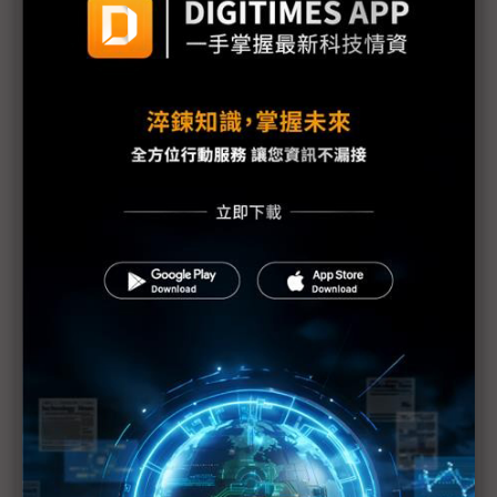
需求疲弱加上日震 福特3廠臨時停工1週
福島縣政府開始檢測產品輻射值
原能會：輻射雲團6日飄到台灣 影響輕微
福島第1核電廠發現2具東電員工遺體
防輻射水持續外洩 東電灌高分子聚合物堵裂縫
美軍核污處理部隊分批赴日 助防範核災擴大
美汽車業：日震對銷售應無顯著影響
1號機核心恐損毀70% IAEA：日本核電廠情況仍非
常嚴重
日本震災加劇亞洲通膨