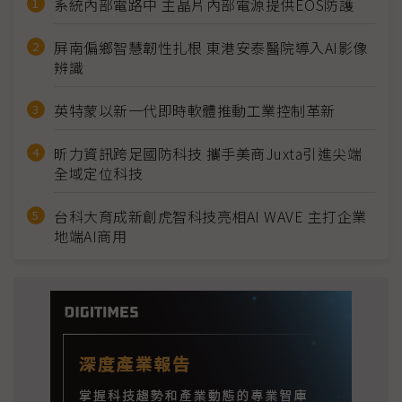
系統內部電路中 主晶片內部電源提供EOS防護
屏南偏鄉智慧韌性扎根 東港安泰醫院導入AI影像
辨識
英特蒙以新一代即時軟體推動工業控制革新
昕力資訊跨足國防科技 攜手美商Juxta引進尖端
全域定位科技
台科大育成新創虎智科技亮相AI WAVE 主打企業
地端AI商用