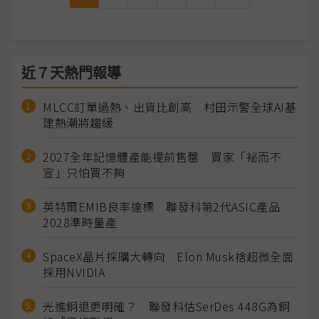
近７天熱門報導
MLCC訂單過熱、出貨比創高 村田示警全球AI基
建熱潮將趨緩
2027全年記憶體產能提前售罄 買家「祕而不
宣」只怕買不夠
英特爾EMIB良率達標 聯發科第2代ASIC產品
2028準時量產
SpaceX晶片採購大轉向 Elon Musk捨超微全面
採用NVIDIA
光進銅退更明確？ 聯發科估SerDes 448G為銅