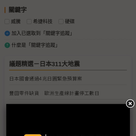
關鍵字
威騰
希捷科技
硬碟
加入已選取到「關鍵字追蹤」
什麼是「關鍵字追蹤」
議題精選－日本311大地震
日本國會通過4兆日圓緊急預算案
豐田零件缺貨 歐洲生產線計畫停工數日
豐田日本生產線將全面復工
Sony各工廠受地震、海嘯及斷電影響最新狀況