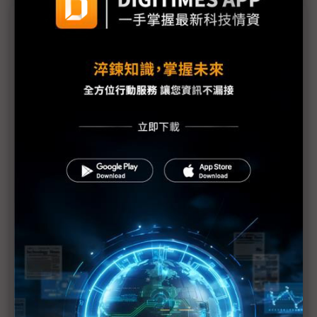
議題精選－廣州廠出售拍板 LGD下一步？
折舊結束、iPhone 16出貨 LGD業績望改善
分析：TCL華星吞LGD廣州廠 有助明年面板產業秩
序
上任1年就甩廣州LCD廠「頑疾」，LGD社長鄭哲東的
下一步？
LGD廣州LCD廠 簽約售予TCL華星
中國OLED市佔率推估超過50% 韓企面臨嚴峻挑戰
大尺寸電視脫離不了LCD 三星、樂金OLED轉換恐
成空
iPhone 16銷售不如預期 LGD恐難轉虧為盈