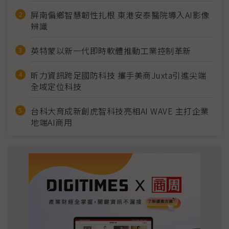
屏南偏鄉智慧韌性扎根 東港安泰醫院導入AI影像
辨識
英特蒙以新一代即時軟體推動工業控制革新
昕力資訊跨足國防科技 攜手美商Juxta引進尖端
全域定位科技
台科大育成新創虎智科技亮相AI WAVE 主打企業
地端AI商用