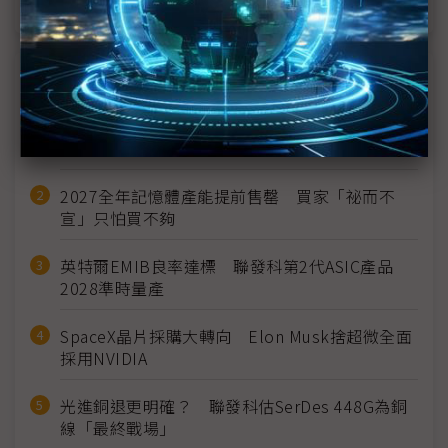
近７天熱門報導
MLCC訂單過熱、出貨比創高 村田示警全球AI基
建熱潮將趨緩
2027全年記憶體產能提前售罄 買家「祕而不
宣」只怕買不夠
英特爾EMIB良率達標 聯發科第2代ASIC產品
2028準時量產
SpaceX晶片採購大轉向 Elon Musk捨超微全面
採用NVIDIA
光進銅退更明確？ 聯發科估SerDes 448G為銅
線「最終戰場」