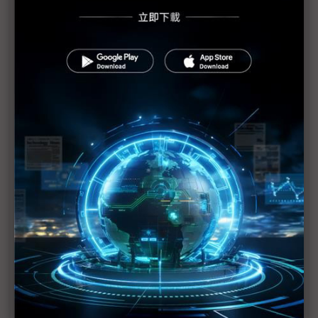
啓碁宣布參展CES 推出車用高效能運算平台
擷發CES 2025助攻聯發科AIoT平台
CES 2025最後倒數 台廠出征秀肌肉
耐能預告CES新品 邊緣GPT、機器人軟硬整合等
三星、樂金、SK出擊CES AI仍為關鍵詞
英特爾將於CES討論新世代AI PC技術
樂金Innotek CES 2025新品搶先看：開發車用RGB-
IR車艙相機模組
台灣新創國家隊挺進CES 5大領域展軟硬實力
行競進軍超跑及儲能市場 獲CES 2025創新獎