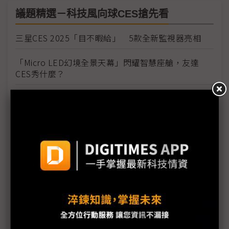
議題精選－科技風向球CES搶先看
三星CES 2025「目不暇給」 5款全新監視器亮相
「Micro LED幻境全景天幕」閃耀智慧座艙，友達
CES秀什麼？
SK海力士CES秀16層HBM3E樣品 再次強調HBM4
年內量產
CES 2025「AI百鏡大戰」黑科技搶眼：Micro
LED+光波導AR、Sony空間畫下懸念
威剛CES秀實力 攜手慧榮推Gen5 SSD
富智康CES處女秀 展示車載多元方案
奇景CES全技術出擊 WiseEye、VR/AR新方案成焦點