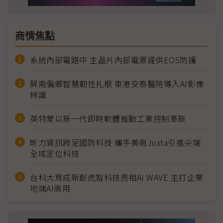
商情焦點
系統內部電路中 主晶片內部電源提供EOS防護
屏南偏鄉智慧韌性扎根 東港安泰醫院導入AI影像
辨識
英特蒙以新一代即時軟體推動工業控制革新
昕力資訊跨足國防科技 攜手美商Juxta引進尖端
全域定位科技
台科大育成新創虎智科技亮相AI WAVE 主打企業
地端AI商用