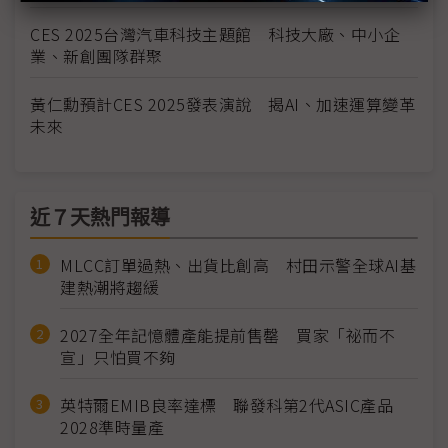
CES 2025台灣汽車科技主題館 科技大廠、中小企
業、新創團隊群聚
黃仁勳預計CES 2025發表演說 揭AI、加速運算變革
未來
近７天熱門報導
MLCC訂單過熱、出貨比創高 村田示警全球AI基
建熱潮將趨緩
2027全年記憶體產能提前售罄 買家「祕而不
宣」只怕買不夠
英特爾EMIB良率達標 聯發科第2代ASIC產品
2028準時量產