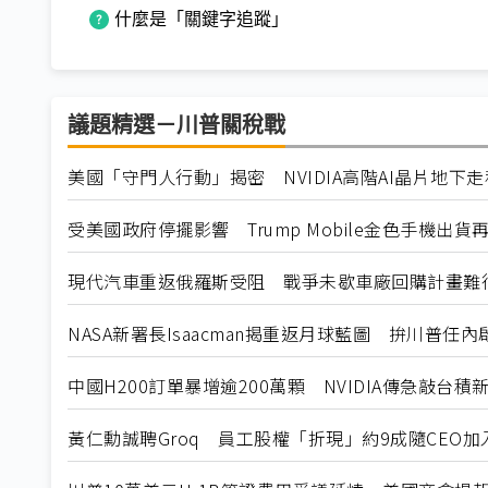
什麼是「關鍵字追蹤」
議題精選－川普關稅戰
美國「守門人行動」揭密 NVIDIA高階AI晶片地下
受美國政府停擺影響 Trump Mobile金色手機出貨
現代汽車重返俄羅斯受阻 戰爭未歇車廠回購計畫難
NASA新署長Isaacman揭重返月球藍圖 拚川普任
中國H200訂單暴增逾200萬顆 NVIDIA傳急敲台積
黃仁勳誠聘Groq 員工股權「折現」約9成隨CEO加入N