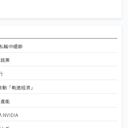
走私輸中細節
再跳票
行
內啟動「軌道經濟」
新產能
VIDIA