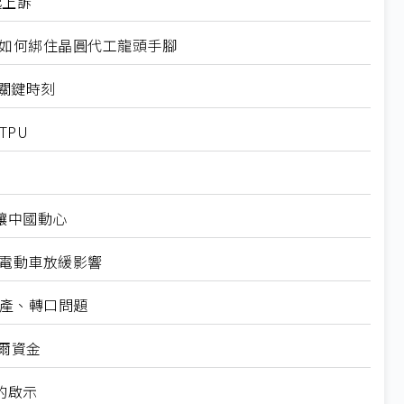
起上訴
規如何綁住晶圓代工龍頭手腳
十大關鍵時刻
TPU
仍讓中國動心
越電動車放緩影響
礦產、轉口問題
爾資金
的啟示