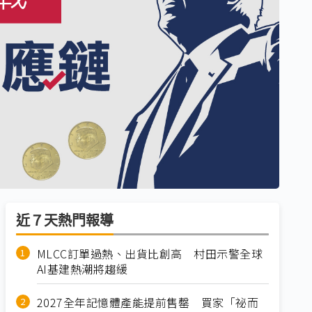
近７天熱門報導
MLCC訂單過熱、出貨比創高 村田示警全球
AI基建熱潮將趨緩
2027全年記憶體產能提前售罄 買家「祕而