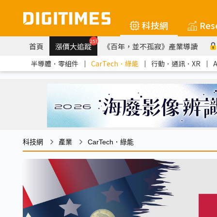
科技網
Res
257
首頁
漲價大追蹤
《百年，並不孤寂》產業導讀
半導體．零組件
｜
CarTech．綠能
｜
行動．通訊．XR
｜
科技網
產業
CarTech．綠能