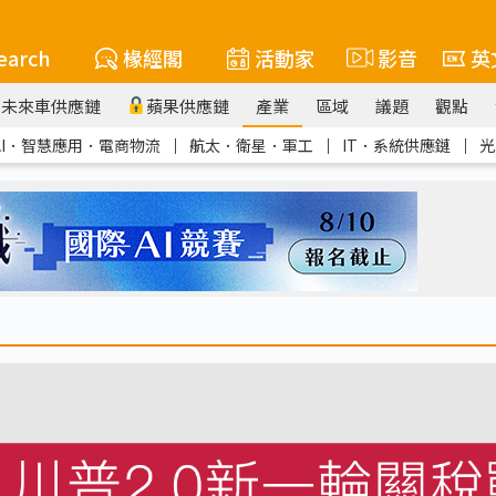
earch
椽經閣
活動家
影音
英
未來車供應鏈
蘋果供應鏈
產業
區域
議題
觀點
AI．智慧應用．電商物流
｜
航太．衛星．軍工
｜
IT．系統供應鏈
｜
光