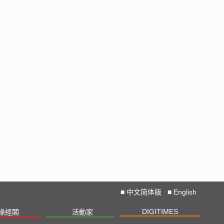
■
中文简体版
■
English
DIGITIMES
椽經閣
活動家