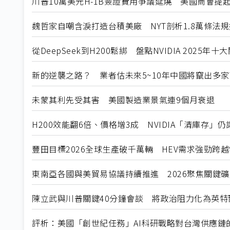
川普10萬美元H-1B簽證費用爭議延燒 美國商會提
魏哲家自嘲含淚打造台積美廠 NYT剖析1.8萬條法
從DeepSeek到H200鬆綁 盤點NVIDIA 2025年
新的逆襲之路？ 業者估未來5~10年中國將竄出多家
未蒙其利先受其害 美國製造業景氣連9個月衰退
H200效能翻6倍、價格增3成 NVIDIA「清庫存」
豐田目標2026全球生產破千萬輛 HEV需求強勁跨
東南亞各國與美貿易協議持續推進 2026聚焦關鍵
陳立武與川普關鍵40分鐘會談 將政治阻力化為英特
評析：美國「創世紀任務」AI科研戰略對台灣供應鏈