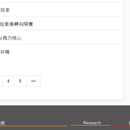
高效率
6從激進轉向現實
I角力核心
求井噴
4
5
>>
Research
技網