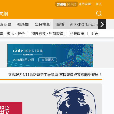
評估申請
登入
繁體版
简体版
文網
漫新聞
聽新聞
每日椽真
商情
AI EXPO Taiwan
COM
電．顯示．光學
｜
物聯科技．智慧製造
｜
科技政策
｜
圖表
立即報名9/11高雄智慧工廠論壇-掌握智造與零碳轉型賽局！