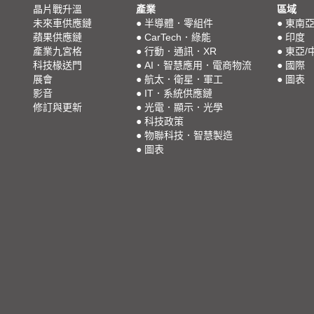
晶片戰升溫
產業
區域
未來車供應鏈
●
半導體．零組件
●
東南
蘋果供應鏈
●
CarTech．綠能
●
印度
產業九宮格
●
行動．通訊．XR
●
東亞/
科技椽送門
●
AI．智慧應用．電商物流
●
國際
展會
●
航太．衛星．軍工
●
圖表
影音
●
IT．系統供應鏈
修訂與更新
●
光電．顯示．光學
●
科技政策
●
物聯科技．智慧製造
●
圖表