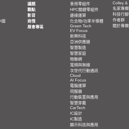
Colley &
議題
車用零組件
名家專欄
亞
觀點
HPC關鍵零組件
科技行腳
影音
邊緣運算
作者群
中國
商情
化合物/功率半導體
關於專欄
Green Tech
展會專區
EV Focus
新興科技
亞洲供應鏈
智慧製造
智慧家庭
物聯網
寬頻與無線
次世代行動通訊
Cloud
AI Focus
電腦運算
伺服器
行動裝置與應用
智慧穿戴
CarTech
IC設計
IC製造
顯示科技與應用