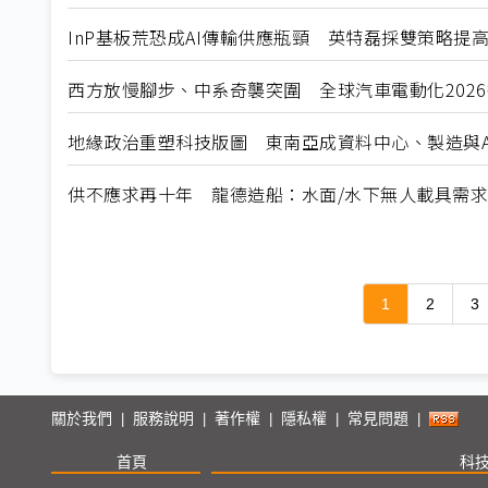
InP基板荒恐成AI傳輸供應瓶頸 英特磊採雙策略提
西方放慢腳步、中系奇襲突圍 全球汽車電動化202
地緣政治重塑科技版圖 東南亞成資料中心、製造與A
供不應求再十年 龍德造船：水面/水下無人載具需
1
2
3
關於我們
服務說明
著作權
隱私權
常見問題
|
|
|
|
|
首頁
科