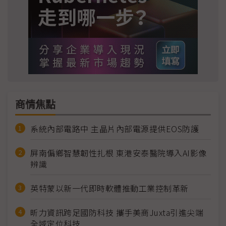
商情焦點
系統內部電路中 主晶片內部電源提供EOS防護
屏南偏鄉智慧韌性扎根 東港安泰醫院導入AI影像
辨識
英特蒙以新一代即時軟體推動工業控制革新
昕力資訊跨足國防科技 攜手美商Juxta引進尖端
全域定位科技