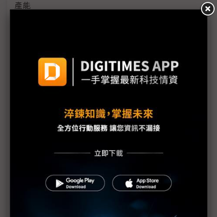
產能
黃仁勳誠聘Groq 員工股權「折現」約9成隨CEO加
入NVIDIA
川普10萬美元H-1B簽證費用爭議延燒 美國商會提起
上訴
魏哲家自嘲含淚打造台積美廠 NYT剖析1.8萬條法規
如何綁住晶圓代工龍頭手腳
從DeepSeek到H200鬆綁 盤點NVIDIA 2025年十大
關鍵時刻
新的逆襲之路？ 業者估未來5~10年中國將竄出多家
TPU
未蒙其利先受其害 美國製造業景氣連9個月衰退