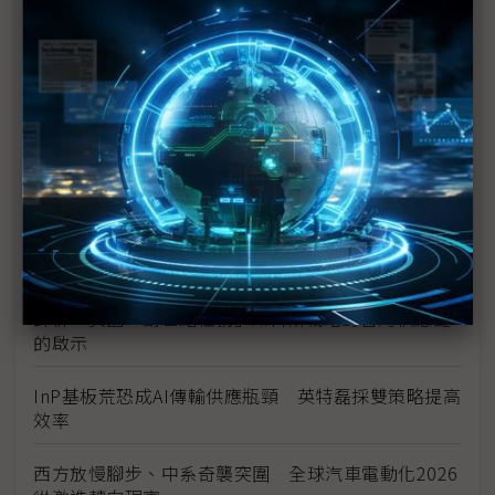
H200效能翻6倍、價格增3成 NVIDIA「清庫存」仍
讓中國動心
豐田目標2026全球生產破千萬輛 HEV需求強勁跨越
電動車放緩影響
東南亞各國與美貿易協議持續推進 2026聚焦關鍵礦
產、轉口問題
陳立武與川普關鍵40分鐘會談 將政治阻力化為英特
爾資金
評析：美國「創世紀任務」AI科研戰略對台灣供應鏈
的啟示
InP基板荒恐成AI傳輸供應瓶頸 英特磊採雙策略提高
效率
西方放慢腳步、中系奇襲突圍 全球汽車電動化2026