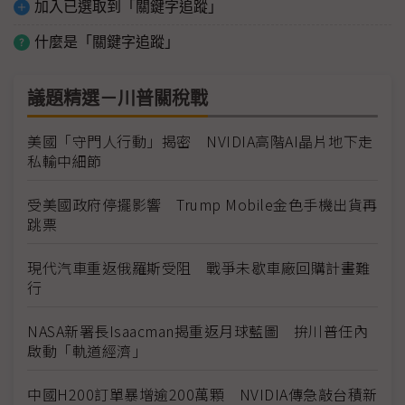
加入已選取到「關鍵字追蹤」
什麼是「關鍵字追蹤」
議題精選－川普關稅戰
美國「守門人行動」揭密 NVIDIA高階AI晶片地下走
私輸中細節
受美國政府停擺影響 Trump Mobile金色手機出貨再
跳票
現代汽車重返俄羅斯受阻 戰爭未歇車廠回購計畫難
行
NASA新署長Isaacman揭重返月球藍圖 拚川普任內
啟動「軌道經濟」
中國H200訂單暴增逾200萬顆 NVIDIA傳急敲台積新