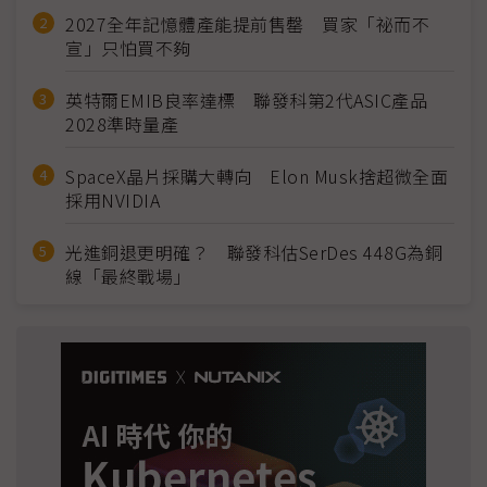
2027全年記憶體產能提前售罄 買家「祕而不
宣」只怕買不夠
英特爾EMIB良率達標 聯發科第2代ASIC產品
2028準時量產
SpaceX晶片採購大轉向 Elon Musk捨超微全面
採用NVIDIA
光進銅退更明確？ 聯發科估SerDes 448G為銅
線「最終戰場」