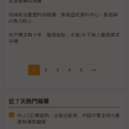
從激進轉向現實
地緣政治重塑科技版圖 東南亞成資料中心、製造與
AI角力核心
供不應求再十年 龍德造船：水面/水下無人載具需求
井噴
1
2
3
4
5
>>
近７天熱門報導
MLCC訂單過熱、出貨比創高 村田示警全球AI基
建熱潮將趨緩