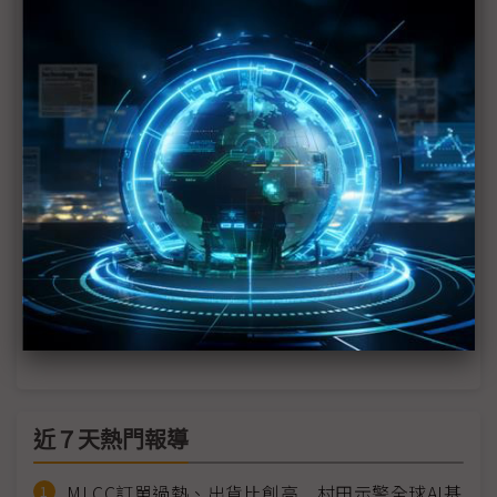
2025智慧城市展開幕 彭双浪：台灣是智慧解決方案
重要供應鏈
台IPC業者攜邊緣AI應用解方亮相GTC
智慧城市展開鑼 中華電信展示12家新創能力
宏碁集團參加智慧城市展 推出AI賦能永續共融方案
智慧城市展客增28% 眾廠雲集拓海外商機
智慧城市開展在即 凌羣攜微軟展出AI應用
近７天熱門報導
MLCC訂單過熱、出貨比創高 村田示警全球AI基