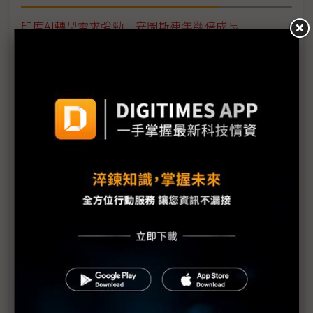
印度AI轉型需求強勁 安圖斯連年翻倍成長
宏碁智通攜手Chosen Digital 搶攻泰國充電樁商機
台灣領銜全球智慧城市發展 攜手多國推動數位綠色
轉型
法規查詢迎AI升級 凌羣：RAG有四大優點
中華電全光網路助攻 優化分散式AI資料中心建置
交通願景館低碳主題區首登場 交通部力推低碳運輸
鴻海智慧城市再下一城 攜手北市打造未來之都
協助企業深度節能 東元朝產業一條龍發展
電信三雄齊聚智慧城市展 秀多元AI應用解方