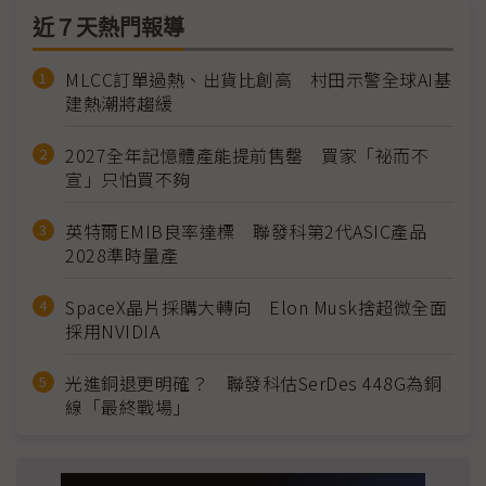
近７天熱門報導
MLCC訂單過熱、出貨比創高 村田示警全球AI基
建熱潮將趨緩
2027全年記憶體產能提前售罄 買家「祕而不
宣」只怕買不夠
英特爾EMIB良率達標 聯發科第2代ASIC產品
2028準時量產
SpaceX晶片採購大轉向 Elon Musk捨超微全面
採用NVIDIA
光進銅退更明確？ 聯發科估SerDes 448G為銅
線「最終戰場」