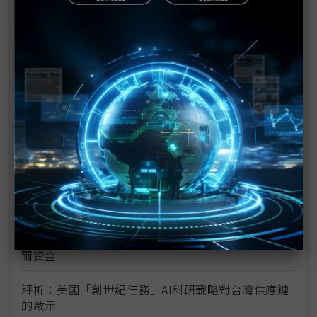
新的逆襲之路？ 業者估未來5~10年中國將竄出多家
TPU
未蒙其利先受其害 美國製造業景氣連9個月衰退
H200效能翻6倍、價格增3成 NVIDIA「清庫存」仍
讓中國動心
豐田目標2026全球生產破千萬輛 HEV需求強勁跨越
電動車放緩影響
東南亞各國與美貿易協議持續推進 2026聚焦關鍵礦
產、轉口問題
陳立武與川普關鍵40分鐘會談 將政治阻力化為英特
爾資金
評析：美國「創世紀任務」AI科研戰略對台灣供應鏈
的啟示