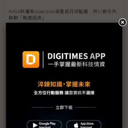
NASA新署長Isaacman揭重返月球藍圖 拚川普任內
啟動「軌道經濟」
中國H200訂單暴增逾200萬顆 NVIDIA傳急敲台積新
產能
黃仁勳誠聘Groq 員工股權「折現」約9成隨CEO加
入NVIDIA
川普10萬美元H-1B簽證費用爭議延燒 美國商會提起
上訴
魏哲家自嘲含淚打造台積美廠 NYT剖析1.8萬條法規
如何綁住晶圓代工龍頭手腳
從DeepSeek到H200鬆綁 盤點NVIDIA 2025年十大
關鍵時刻