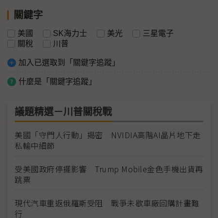
關鍵字
美國
SK海力士
美光
三星電子
關稅
川普
加入已選取到「關鍵字追蹤」
什麼是「關鍵字追蹤」
議題精選－川普關稅戰
美國「守門人行動」揭密 NVIDIA高階AI晶片地下走
私輸中細節
受美國政府停擺影響 Trump Mobile金色手機出貨再
跳票
現代汽車重返俄羅斯受阻 戰爭未歇車廠回購計畫難
行