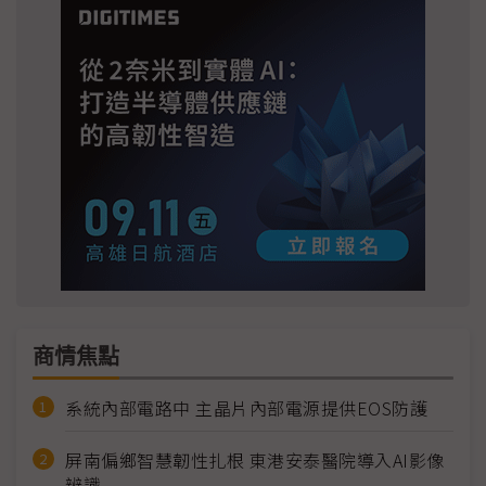
商情焦點
系統內部電路中 主晶片內部電源提供EOS防護
屏南偏鄉智慧韌性扎根 東港安泰醫院導入AI影像
辨識