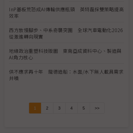
InP基板荒恐成AI傳輸供應瓶頸 英特磊採雙策略提高
效率
西方放慢腳步、中系奇襲突圍 全球汽車電動化2026
從激進轉向現實
地緣政治重塑科技版圖 東南亞成資料中心、製造與
AI角力核心
供不應求再十年 龍德造船：水面/水下無人載具需求
井噴
1
2
3
4
5
>>