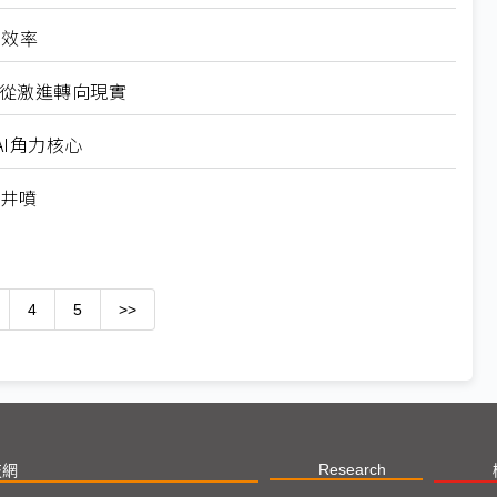
高效率
6從激進轉向現實
I角力核心
求井噴
4
5
>>
Research
技網