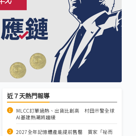
近７天熱門報導
MLCC訂單過熱、出貨比創高 村田示警全球
AI基建熱潮將趨緩
2027全年記憶體產能提前售罄 買家「祕而