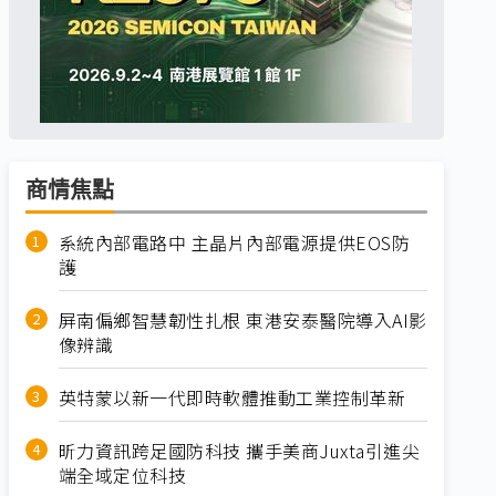
商情焦點
系統內部電路中 主晶片內部電源提供EOS防
護
屏南偏鄉智慧韌性扎根 東港安泰醫院導入AI影
像辨識
英特蒙以新一代即時軟體推動工業控制革新
昕力資訊跨足國防科技 攜手美商Juxta引進尖
端全域定位科技