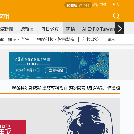
評估申請
登入
繁體版
简体版
文網
漫新聞
聽新聞
每日椽真
商情
AI EXPO Taiwan
COM
電．顯示．光學
｜
物聯科技．智慧製造
｜
科技政策
｜
圖表
聯發科設計觀點 應材材料創新 獨家開講 破除AI晶片供應鏈