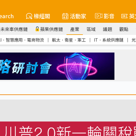
earch
椽經閣
活動家
影音
英
未來車供應鏈
蘋果供應鏈
產業
區域
議題
觀點
AI．智慧應用．電商物流
｜
航太．衛星．軍工
｜
IT．系統供應鏈
｜
光