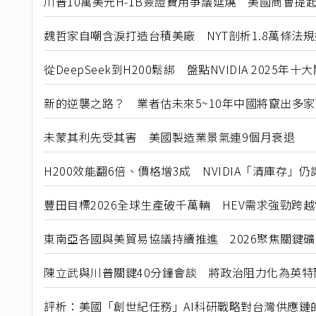
川普10萬美元H-1B簽證費用爭議延燒 美國商會提
魏哲家自嘲含淚打造台積美廠 NYT剖析1.8萬條法
從DeepSeek到H200鬆綁 盤點NVIDIA 2025年
新的逆襲之路？ 業者估未來5~10年中國將竄出多家
未蒙其利先受其害 美國製造業景氣連9個月衰退
H200效能翻6倍、價格增3成 NVIDIA「清庫存」
豐田目標2026全球生產破千萬輛 HEV需求強勁跨
東南亞各國與美貿易協議持續推進 2026聚焦關鍵
陳立武與川普關鍵40分鐘會談 將政治阻力化為英特
評析：美國「創世紀任務」AI科研戰略對台灣供應鏈