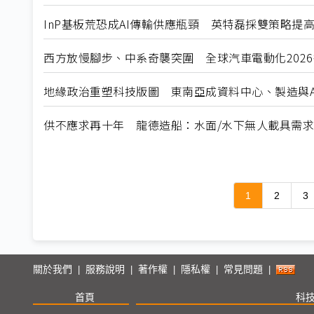
InP基板荒恐成AI傳輸供應瓶頸 英特磊採雙策略提
西方放慢腳步、中系奇襲突圍 全球汽車電動化202
地緣政治重塑科技版圖 東南亞成資料中心、製造與A
供不應求再十年 龍德造船：水面/水下無人載具需
1
2
3
關於我們
服務說明
著作權
隱私權
常見問題
|
|
|
|
|
首頁
科