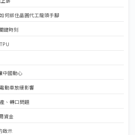
起上訴
規如何綁住晶圓代工龍頭手腳
十大關鍵時刻
TPU
仍讓中國動心
越電動車放緩影響
礦產、轉口問題
爾資金
的啟示