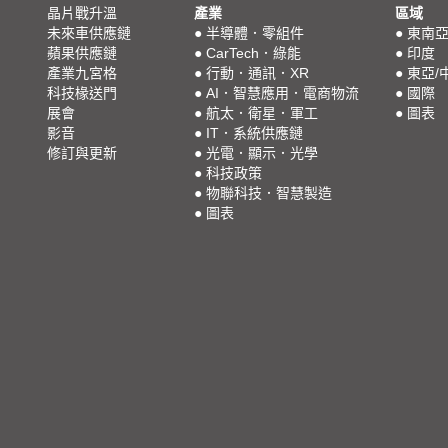
晶片戰升溫
產業
區域
未來車供應鏈
●
半導體．零組件
●
東南
蘋果供應鏈
●
CarTech．綠能
●
印度
產業九宮格
●
行動．通訊．XR
●
東亞/
科技椽送門
●
AI．智慧應用．電商物流
●
國際
展會
●
航太．衛星．軍工
●
圖表
影音
●
IT．系統供應鏈
修訂與更新
●
光電．顯示．光學
●
科技政策
●
物聯科技．智慧製造
●
圖表