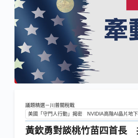
議題精選－川普關稅戰
黃欽勇對談桃竹苗四首長 