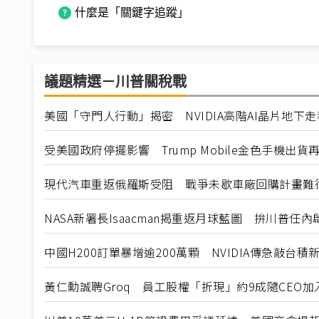
什麼是「關鍵字追蹤」
議題精選－川普關稅戰
美國「守門人行動」揭密 NVIDIA高階AI晶片地下
受美國政府停擺影響 Trump Mobile金色手機出貨
現代汽車重返俄羅斯受阻 戰爭未歇車廠回購計畫難
NASA新署長Isaacman揭重返月球藍圖 拚川普任
中國H200訂單暴增逾200萬顆 NVIDIA傳急敲台積
黃仁勳誠聘Groq 員工股權「折現」約9成隨CEO加入N