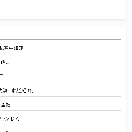
走私輸中細節
再跳票
行
內啟動「軌道經濟」
新產能
VIDIA