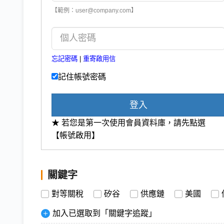
【範例：user@company.com】
忘記密碼
|
重寄啟用信
記住帳號密碼
登入
★ 若您是第一次使用會員資料庫，請先點選
【帳號啟用】
關鍵字
對等關稅
矽谷
供應鏈
美國
加入已選取到「關鍵字追蹤」