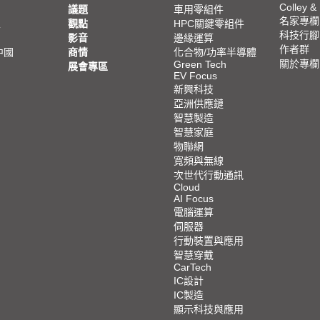
Colley &
議題
車用零組件
名家專欄
亞
觀點
HPC關鍵零組件
科技行腳
影音
邊緣運算
作者群
中國
商情
化合物/功率半導體
關於專欄
Green Tech
展會專區
EV Focus
新興科技
亞洲供應鏈
智慧製造
智慧家庭
物聯網
寬頻與無線
次世代行動通訊
Cloud
AI Focus
電腦運算
伺服器
行動裝置與應用
智慧穿戴
CarTech
IC設計
IC製造
顯示科技與應用