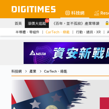
科技網
Res
259
首頁
漲價大追蹤
《百年，並不孤寂》產業導讀
半導體．零組件
｜
CarTech．綠能
｜
行動．通訊．XR
｜
科技網
產業
CarTech．綠能