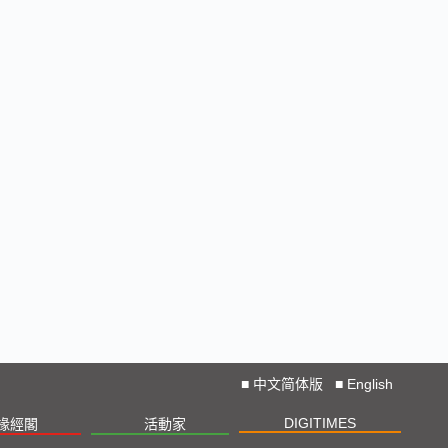
■
中文简体版
■
English
DIGITIMES
椽經閣
活動家