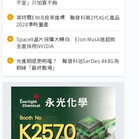
不宣」只怕買不夠
英特爾EMIB良率達標 聯發科第2代ASIC產品
2028準時量產
SpaceX晶片採購大轉向 Elon Musk捨超微
全面採用NVIDIA
光進銅退更明確？ 聯發科估SerDes 448G為
銅線「最終戰場」