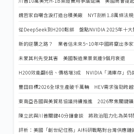
川普10萬美元H-1B簽證費用爭議延燒 美國商會提
魏哲家自嘲含淚打造台積美廠 NYT剖析1.8萬條法
從DeepSeek到H200鬆綁 盤點NVIDIA 2025年
新的逆襲之路？ 業者估未來5~10年中國將竄出多家
未蒙其利先受其害 美國製造業景氣連9個月衰退
H200效能翻6倍、價格增3成 NVIDIA「清庫存」
豐田目標2026全球生產破千萬輛 HEV需求強勁跨
東南亞各國與美貿易協議持續推進 2026聚焦關鍵
陳立武與川普關鍵40分鐘會談 將政治阻力化為英特
評析：美國「創世紀任務」AI科研戰略對台灣供應鏈