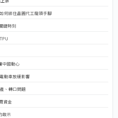
起上訴
規如何綁住晶圓代工龍頭手腳
十大關鍵時刻
TPU
仍讓中國動心
越電動車放緩影響
礦產、轉口問題
爾資金
的啟示