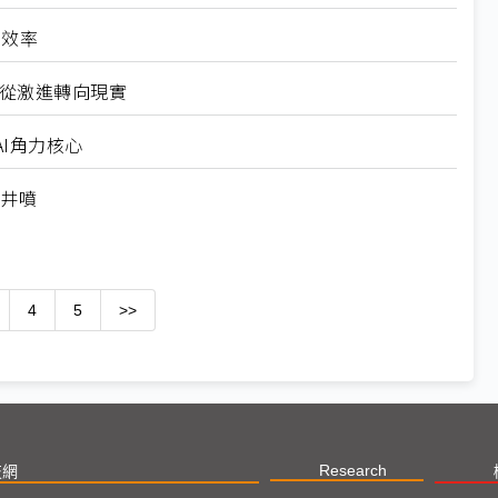
高效率
6從激進轉向現實
I角力核心
求井噴
4
5
>>
Research
技網