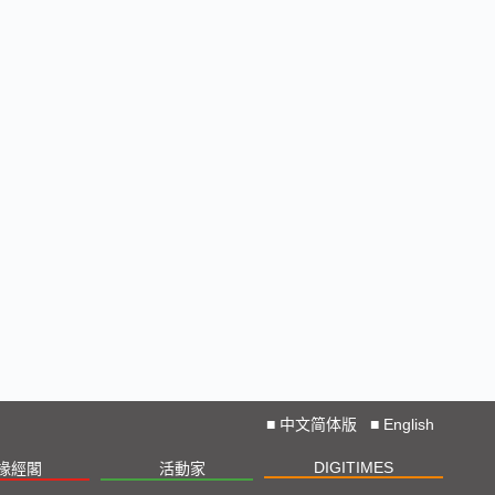
■
中文简体版
■
English
DIGITIMES
椽經閣
活動家