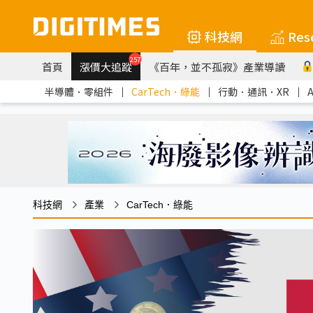
科技網
Res
257
首頁
漲價大追蹤
《百年，並不孤寂》產業導讀
半導體．零組件
｜
CarTech．綠能
｜
行動．通訊．XR
｜
科技網
產業
CarTech．綠能