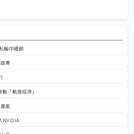
走私輸中細節
再跳票
行
內啟動「軌道經濟」
新產能
VIDIA