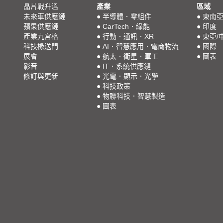
晶片戰升溫
產業
區域
未來車供應鏈
●
半導體．零組件
●
東南
蘋果供應鏈
●
CarTech．綠能
●
印度
產業九宮格
●
行動．通訊．XR
●
東亞/
科技椽送門
●
AI．智慧應用．電商物流
●
國際
展會
●
航太．衛星．軍工
●
圖表
影音
●
IT．系統供應鏈
修訂與更新
●
光電．顯示．光學
●
科技政策
●
物聯科技．智慧製造
●
圖表