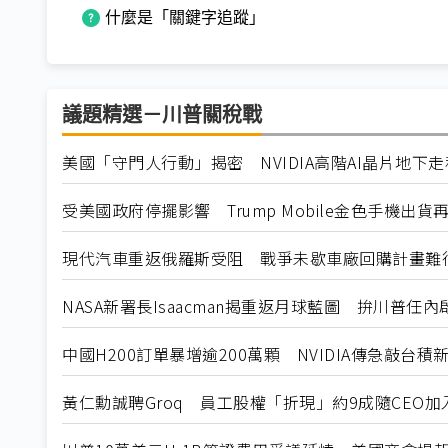
什麼是「關鍵字追蹤」
議題精選－川普關稅戰
美國「守門人行動」揭密 NVIDIA高階AI晶片地下
受美國政府停擺影響 Trump Mobile金色手機出貨
現代汽車重返俄羅斯受阻 戰爭未歇車廠回購計畫難
NASA新署長Isaacman揭重返月球藍圖 拚川普任
中國H200訂單暴增逾200萬顆 NVIDIA傳急敲台積
黃仁勳誠聘Groq 員工股權「折現」約9成隨CEO加入N