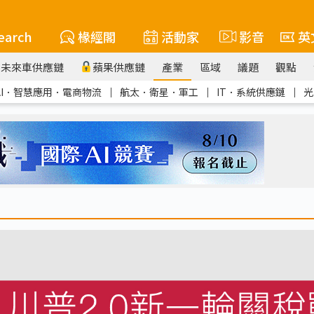
earch
椽經閣
活動家
影音
英
未來車供應鏈
蘋果供應鏈
產業
區域
議題
觀點
AI．智慧應用．電商物流
｜
航太．衛星．軍工
｜
IT．系統供應鏈
｜
光