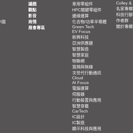
Colley &
議題
車用零組件
名家專欄
亞
觀點
HPC關鍵零組件
科技行腳
影音
邊緣運算
作者群
中國
商情
化合物/功率半導體
關於專欄
Green Tech
展會專區
EV Focus
新興科技
亞洲供應鏈
智慧製造
智慧家庭
物聯網
寬頻與無線
次世代行動通訊
Cloud
AI Focus
電腦運算
伺服器
行動裝置與應用
智慧穿戴
CarTech
IC設計
IC製造
顯示科技與應用