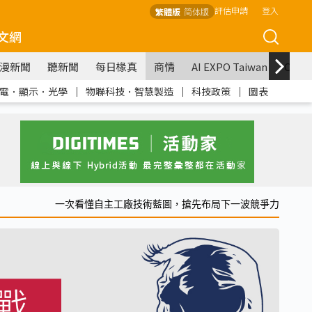
評估申請
登入
繁體版
简体版
文網
漫新聞
聽新聞
每日椽真
商情
AI EXPO Taiwan
COM
電．顯示．光學
｜
物聯科技．智慧製造
｜
科技政策
｜
圖表
一次看懂自主工廠技術藍圖，搶先布局下一波競爭力