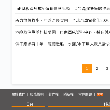
InP基板荒恐成AI傳輸供應瓶頸 英特磊採雙策略提
西方放慢腳步、中系奇襲突圍 全球汽車電動化202
地緣政治重塑科技版圖 東南亞成資料中心、製造與A
供不應求再十年 龍德造船：水面/水下無人載具需
1
2
3
關於我們
服務說明
著作權
隱私權
常見問題
|
|
|
|
|
首頁
科