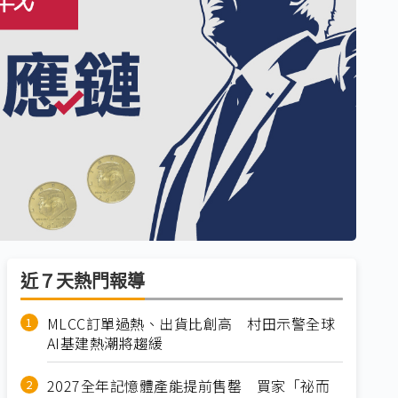
近７天熱門報導
MLCC訂單過熱、出貨比創高 村田示警全球
AI基建熱潮將趨緩
2027全年記憶體產能提前售罄 買家「祕而