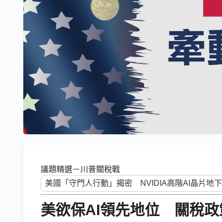
議題精選－川普關稅戰
美欲保AI領先地位 關稅