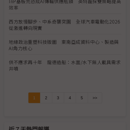
InP基板荒恐成AI傳輸供應瓶頸 英特磊採雙策略提高
效率
西方放慢腳步、中系奇襲突圍 全球汽車電動化2026
從激進轉向現實
地緣政治重塑科技版圖 東南亞成資料中心、製造與
AI角力核心
供不應求再十年 龍德造船：水面/水下無人載具需求
井噴
1
2
3
4
5
>>
近７天熱門報導