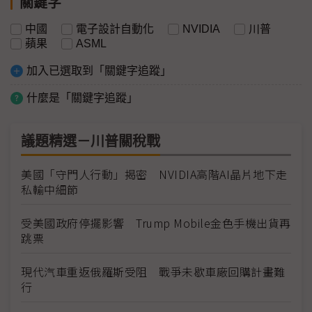
關鍵字
中國
電子設計自動化
NVIDIA
川普
蘋果
ASML
加入已選取到「關鍵字追蹤」
什麼是「關鍵字追蹤」
議題精選－川普關稅戰
美國「守門人行動」揭密 NVIDIA高階AI晶片地下走
私輸中細節
受美國政府停擺影響 Trump Mobile金色手機出貨再
跳票
現代汽車重返俄羅斯受阻 戰爭未歇車廠回購計畫難
行