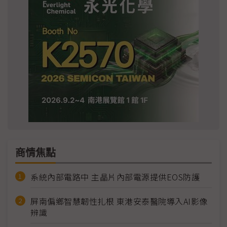
商情焦點
系統內部電路中 主晶片內部電源提供EOS防護
屏南偏鄉智慧韌性扎根 東港安泰醫院導入AI影像
辨識