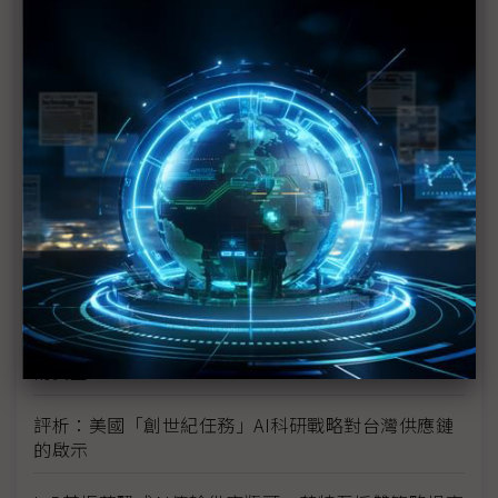
TPU
未蒙其利先受其害 美國製造業景氣連9個月衰退
H200效能翻6倍、價格增3成 NVIDIA「清庫存」仍
讓中國動心
豐田目標2026全球生產破千萬輛 HEV需求強勁跨越
電動車放緩影響
東南亞各國與美貿易協議持續推進 2026聚焦關鍵礦
產、轉口問題
陳立武與川普關鍵40分鐘會談 將政治阻力化為英特
爾資金
評析：美國「創世紀任務」AI科研戰略對台灣供應鏈
的啟示