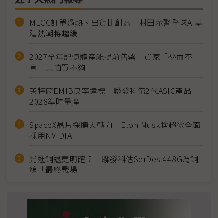
MLCC訂單過熱、出貨比創高 村田示警全球AI基
建熱潮將趨緩
2027全年記憶體產能提前售罄 買家「祕而不
宣」只怕買不夠
英特爾EMIB良率達標 聯發科第2代ASIC產品
2028準時量產
SpaceX晶片採購大轉向 Elon Musk捨超微全面
採用NVIDIA
光進銅退更明確？ 聯發科估SerDes 448G為銅
線「最終戰場」