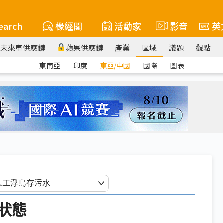
earch
椽經閣
活動家
影音
英
未來車供應鏈
蘋果供應鏈
產業
區域
議題
觀點
東南亞
｜
印度
｜
東亞/中國
｜
國際
｜
圖表
狀態