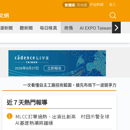
評估申請
登入
繁體版
简体版
文網
漫新聞
聽新聞
每日椽真
商情
AI EXPO Taiwan
COM
一次看懂自主工廠技術藍圖，搶先布局下一波競爭力
近７天熱門報導
MLCC訂單過熱、出貨比創高 村田示警全球
AI基建熱潮將趨緩