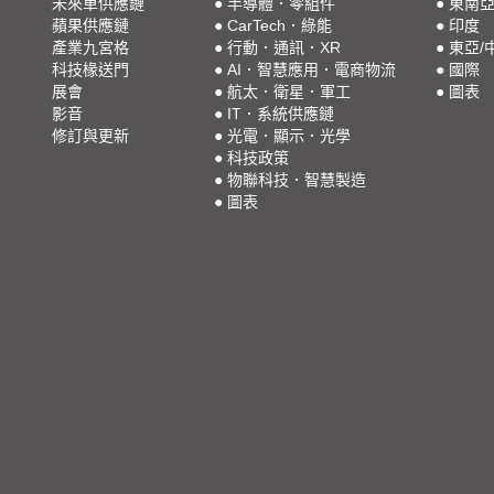
未來車供應鏈
●
半導體．零組件
●
東南
蘋果供應鏈
●
CarTech．綠能
●
印度
產業九宮格
●
行動．通訊．XR
●
東亞/
科技椽送門
●
AI．智慧應用．電商物流
●
國際
展會
●
航太．衛星．軍工
●
圖表
影音
●
IT．系統供應鏈
修訂與更新
●
光電．顯示．光學
●
科技政策
●
物聯科技．智慧製造
●
圖表