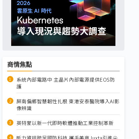
商情焦點
系統內部電路中 主晶片內部電源提供EOS防
護
屏南偏鄉智慧韌性扎根 東港安泰醫院導入AI影
像辨識
英特蒙以新一代即時軟體推動工業控制革新
昕力資訊跨足國防科技 攜手美商Juxta引進尖