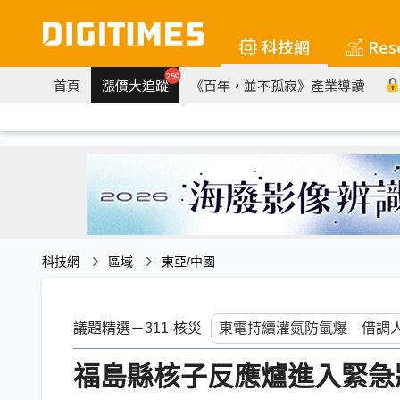
科技網
Res
259
首頁
漲價大追蹤
《百年，並不孤寂》產業導讀
科技網
區域
東亞/中國
議題精選－311-核災
福島縣核子反應爐進入緊急