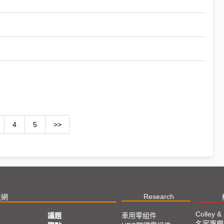
4
5
>>
Research
技網
Colley &
議題
車用零組件
名家專欄