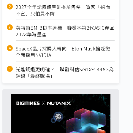
2027全年記憶體產能提前售罄 買家「祕而
不宣」只怕買不夠
英特爾EMIB良率達標 聯發科第2代ASIC產品
2028準時量產
SpaceX晶片採購大轉向 Elon Musk捨超微
全面採用NVIDIA
光進銅退更明確？ 聯發科估SerDes 448G為
銅線「最終戰場」