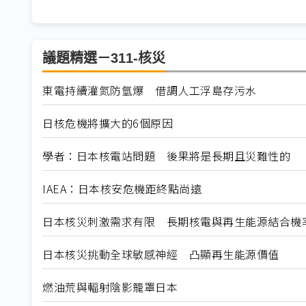
議題精選－311-核災
東電持續灌氮防氫爆 借調人工浮島存污水
日核危機將擴大的6個原因
學者：日本核電站問題 後果將是長期且災難性的
IAEA：日本核安危機距終點尚遠
日本核災刺激需求有限 長期核電與再生能源結合機
日本核災挑動全球敏感神經 凸顯再生能源價值
燃油荒與輻射陰影籠罩日本