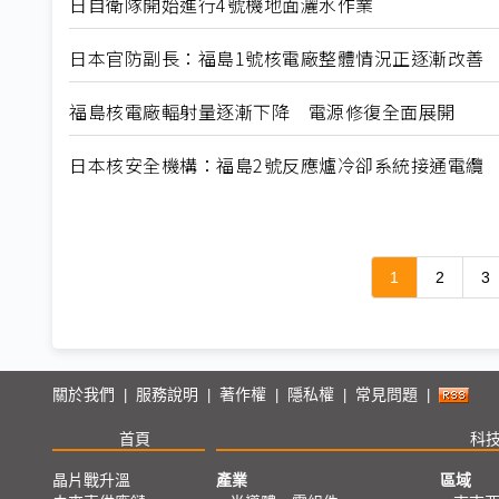
日自衛隊開始進行4號機地面灑水作業
日本官防副長：福島1號核電廠整體情況正逐漸改善
福島核電廠輻射量逐漸下降 電源修復全面展開
日本核安全機構：福島2號反應爐冷卻系統接通電纜
1
2
3
關於我們
服務說明
著作權
隱私權
常見問題
|
|
|
|
|
首頁
科
晶片戰升溫
產業
區域