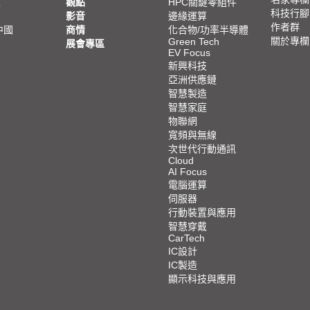
亞
觀點
HPC關鍵零組件
科技行腳
影音
邊緣運算
作者群
中國
商情
化合物/功率半導體
關於專欄
Green Tech
展會專區
EV Focus
新興科技
亞洲供應鏈
智慧製造
智慧家庭
物聯網
寬頻與無線
次世代行動通訊
Cloud
AI Focus
電腦運算
伺服器
行動裝置與應用
智慧穿戴
CarTech
IC設計
IC製造
顯示科技與應用