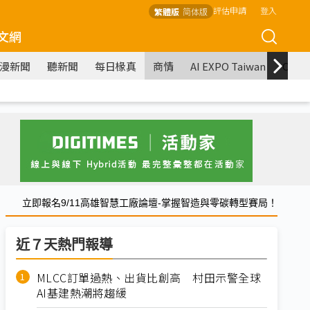
評估申請
登入
繁體版
简体版
文網
漫新聞
聽新聞
每日椽真
商情
AI EXPO Taiwan
COM
立即報名9/11高雄智慧工廠論壇-掌握智造與零碳轉型賽局！
近７天熱門報導
MLCC訂單過熱、出貨比創高 村田示警全球
AI基建熱潮將趨緩