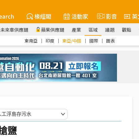
earch
椽經閣
活動家
影音
英
未來車供應鏈
蘋果供應鏈
產業
區域
議題
觀點
東南亞
｜
印度
｜
東亞/中國
｜
國際
｜
圖表
搶鹽