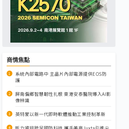
商情焦點
系統內部電路中 主晶片內部電源提供EOS防
護
屏南偏鄉智慧韌性扎根 東港安泰醫院導入AI影
像辨識
英特蒙以新一代即時軟體推動工業控制革新
昕力資訊跨足國防科技 攜手美商Juxta引進尖