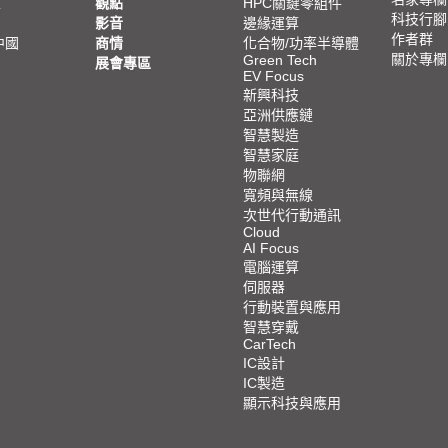
亞
觀點
HPC關鍵零組件
科技行腳
影音
邊緣運算
作者群
中國
商情
化合物/功率半導體
關於專欄
Green Tech
展會專區
EV Focus
新興科技
亞洲供應鏈
智慧製造
智慧家庭
物聯網
寬頻與無線
次世代行動通訊
Cloud
AI Focus
電腦運算
伺服器
行動裝置與應用
智慧穿戴
CarTech
IC設計
IC製造
顯示科技與應用