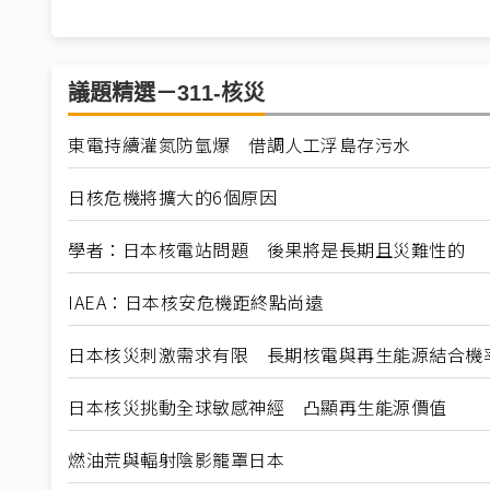
議題精選－311-核災
東電持續灌氮防氫爆 借調人工浮島存污水
日核危機將擴大的6個原因
學者：日本核電站問題 後果將是長期且災難性的
IAEA：日本核安危機距終點尚遠
日本核災刺激需求有限 長期核電與再生能源結合機
日本核災挑動全球敏感神經 凸顯再生能源價值
燃油荒與輻射陰影籠罩日本