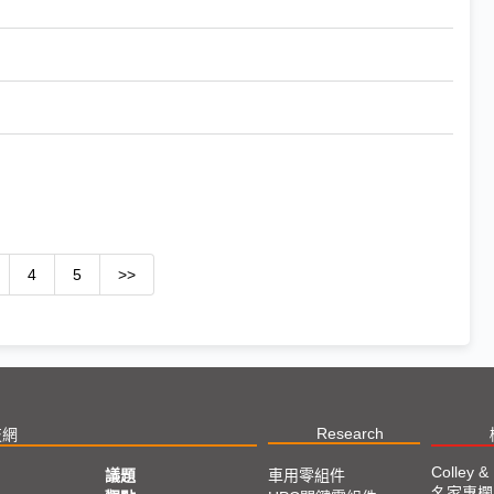
4
5
>>
Research
技網
Colley &
議題
車用零組件
名家專欄