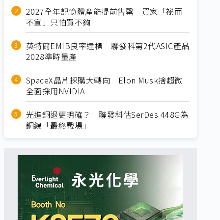
2027全年記憶體產能提前售罄 買家「祕而
不宣」只怕買不夠
英特爾EMIB良率達標 聯發科第2代ASIC產品
2028準時量產
SpaceX晶片採購大轉向 Elon Musk捨超微
全面採用NVIDIA
光進銅退更明確？ 聯發科估SerDes 448G為
銅線「最終戰場」