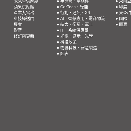
未來車供應鏈
●
半導體．零組件
●
東南
蘋果供應鏈
●
CarTech．綠能
●
印度
產業九宮格
●
行動．通訊．XR
●
東亞/
科技椽送門
●
AI．智慧應用．電商物流
●
國際
展會
●
航太．衛星．軍工
●
圖表
影音
●
IT．系統供應鏈
修訂與更新
●
光電．顯示．光學
●
科技政策
●
物聯科技．智慧製造
●
圖表