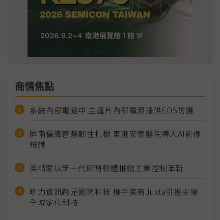
商情焦點
系統內部電路中 主晶片內部電源提供EOS防護
屏南偏鄉智慧韌性扎根 東港安泰醫院導入AI影像
辨識
英特蒙以新一代即時軟體推動工業控制革新
昕力資訊跨足國防科技 攜手美商Juxta引進尖端
全域定位科技