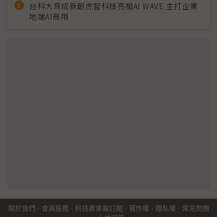
台科大育成新創虎智科技亮相AI WAVE 主打企業
地端AI商用
關於我們
·
會員服務
·
科技產業報訂閱
·
著作權
·
隱私權
·
常見問題