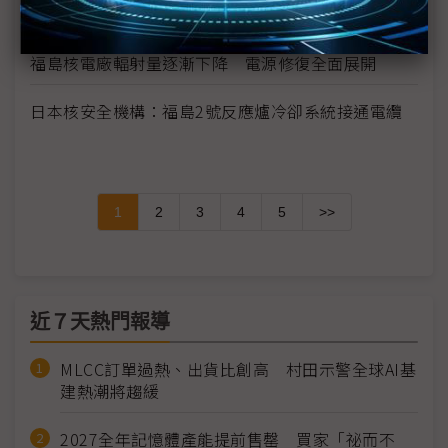
日本官防副長：福島1號核電廠整體情況正逐漸改善
福島核電廠輻射量逐漸下降 電源修復全面展開
日本核安全機構：福島2號反應爐冷卻系統接通電纜
1
2
3
4
5
>>
近７天熱門報導
MLCC訂單過熱、出貨比創高 村田示警全球AI基
建熱潮將趨緩
2027全年記憶體產能提前售罄 買家「祕而不