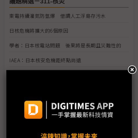
議題精選－311-核災
東電持續灌氮防氫爆 借調人工浮島存污水
日核危機將擴大的6個原因
學者：日本核電站問題 後果將是長期且災難性的
IAEA：日本核安危機距終點尚遠
日本核災刺激需求有限 長期核電與再生能源結合機
率大
日本核災挑動全球敏感神經 凸顯再生能源價值
燃油荒與輻射陰影籠罩日本
福島第1核電廠附近海水輻射物質嚴重超標