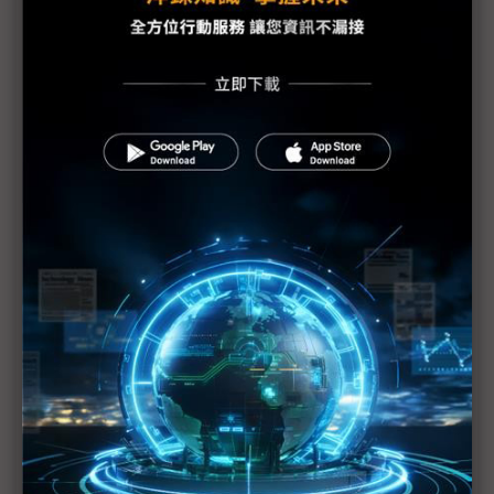
福島核電廠危機對世界的啟示
日本核災變未來影響難估 對全球經濟前景不宜太過
樂觀
核能發電需以整體面向考量
東電不排除福島第1核電廠6座反應爐恐全廢的可能性
日本處理福島核危機有進展 食物卻爆輻射問題
福島核電廠反應爐供電恢復正常 唯隱憂仍存
日本擴大農作禁售範圍
福島核安事故日政府賠償金額估將超過1兆日圓
日自衛隊開始進行4號機地面灑水作業