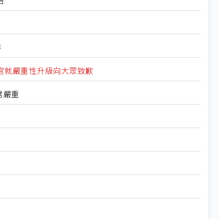
件
官就嚴重性升級向大眾致歉
常嚴重