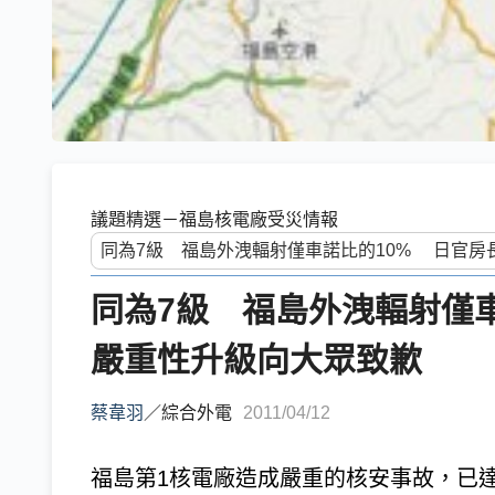
議題精選－福島核電廠受災情報
同為7級 福島外洩輻射僅
嚴重性升級向大眾致歉
蔡韋羽
／
綜合外電
2011/04/12
福島第1核電廠造成嚴重的核安事故，已