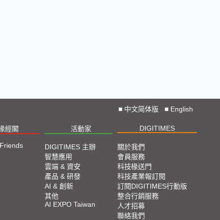
■
中文简体版
■
English
DIGITIMES
椽經閣
活動家
 Friends
DIGITIMES 主辦
關於我們
智慧應用
會員服務
雲端 & 資安
科技椽送門
產品 & 研發
科技產業報訂閱
AI & 創新
訂閱DIGITIMES行動版
其他
整合行銷服務
AI EXPO Taiwan
人才招募
聯絡我們