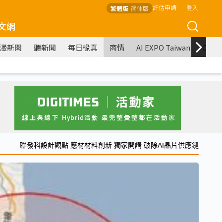
評估申請
登入
繁體版
简体版
文網
漫新聞
聽新聞
每日椽真
商情
AI EXPO Taiwan
COM
聯發科設計觀點 應材材料創新 獨家開講 破除AI晶片供應鏈