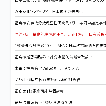
WHO和IAEA掛保證：日本核災並未惡化
福島核安事故分級嚴重性調高到7級 等同車諾比事
同為7級 福島外洩輻射僅車諾比的10% 日官房長
1號機核心恐損毀70% IAEA：日本核電廠情況仍非
福島核爐恐再臨界？部分媒體何苦斷章取義？
東電：福島第1核電廠地下水受到污染
IAEA上修福島核電廠疏散區碘131數值
福島第1核電廠可能整個封廠
福島核電廠第1~4號反應爐將廢爐