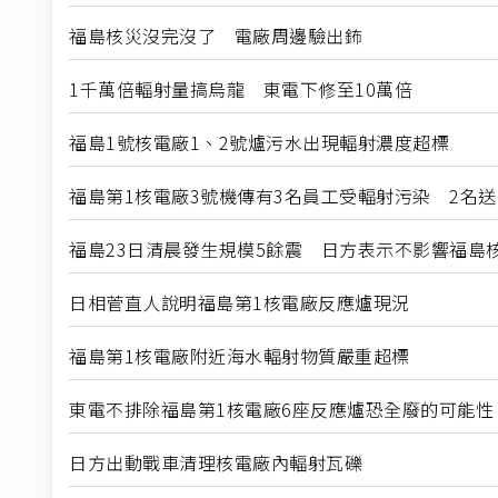
福島核災沒完沒了 電廠周邊驗出鈽
1千萬倍輻射量搞烏龍 東電下修至10萬倍
福島1號核電廠1、2號爐污水出現輻射濃度超標
福島第1核電廠3號機傳有3名員工受輻射污染 2名送
福島23日清晨發生規模5餘震 日方表示不影響福島
日相菅直人說明福島第1核電廠反應爐現況
福島第1核電廠附近海水輻射物質嚴重超標
東電不排除福島第1核電廠6座反應爐恐全廢的可能性
日方出動戰車清理核電廠內輻射瓦礫