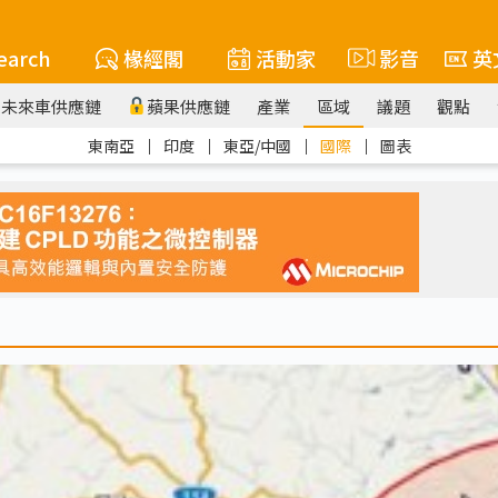
earch
椽經閣
活動家
影音
英
未來車供應鏈
蘋果供應鏈
產業
區域
議題
觀點
東南亞
｜
印度
｜
東亞/中國
｜
國際
｜
圖表