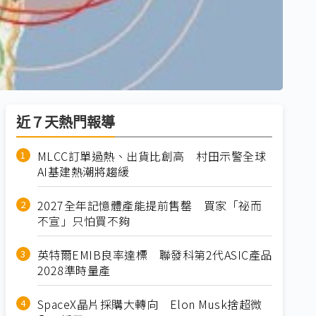
近７天熱門報導
MLCC訂單過熱、出貨比創高 村田示警全球
AI基建熱潮將趨緩
2027全年記憶體產能提前售罄 買家「祕而
不宣」只怕買不夠
英特爾EMIB良率達標 聯發科第2代ASIC產品
2028準時量產
SpaceX晶片採購大轉向 Elon Musk捨超微