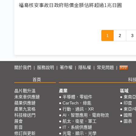
福島核安事故日政府賠償金額估將超過1兆日圓
1
2
3
關於我們
服務說明
著作權
隱私權
常見問題
|
|
|
|
|
首頁
科
晶片戰升溫
產業
區域
未來車供應鏈
●
半導體．零組件
●
東南
蘋果供應鏈
●
CarTech．綠能
●
印度
產業九宮格
●
行動．通訊．XR
●
東亞/
科技椽送門
●
AI．智慧應用．電商物流
●
國際
展會
●
航太．衛星．軍工
●
圖表
影音
●
IT．系統供應鏈
修訂與更新
●
光電．顯示．光學