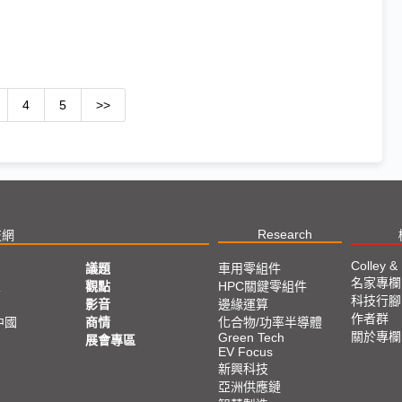
4
5
>>
Research
技網
Colley &
議題
車用零組件
名家專欄
亞
觀點
HPC關鍵零組件
科技行腳
影音
邊緣運算
作者群
中國
商情
化合物/功率半導體
關於專欄
Green Tech
展會專區
EV Focus
新興科技
亞洲供應鏈