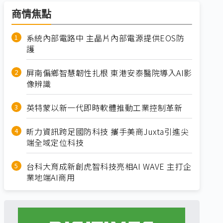
商情焦點
系統內部電路中 主晶片內部電源提供EOS防
護
屏南偏鄉智慧韌性扎根 東港安泰醫院導入AI影
像辨識
英特蒙以新一代即時軟體推動工業控制革新
昕力資訊跨足國防科技 攜手美商Juxta引進尖
端全域定位科技
台科大育成新創虎智科技亮相AI WAVE 主打企
業地端AI商用