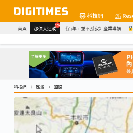
科技網
Res
259
首頁
漲價大追蹤
《百年，並不孤寂》產業導讀
科技網
區域
國際