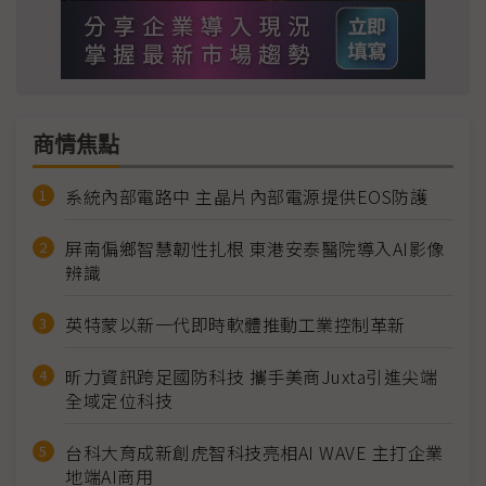
商情焦點
系統內部電路中 主晶片內部電源提供EOS防護
屏南偏鄉智慧韌性扎根 東港安泰醫院導入AI影像
辨識
英特蒙以新一代即時軟體推動工業控制革新
昕力資訊跨足國防科技 攜手美商Juxta引進尖端
全域定位科技
台科大育成新創虎智科技亮相AI WAVE 主打企業
地端AI商用