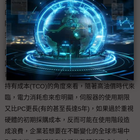
第4個週期就是要汰換時，企業要考慮伺服器內
的資料安全性，確保資料能夠完全轉移及消
除，伺服器廠商必須能提供相關服務，才算是
完整的伺服器採購解決方案。
國內伺服器市場之所以會比較重視硬體，其實
跟硬體規格較容易比較有關，尤其是政府採購
市場，很難將管理能力考量進來。但若從整體
持有成本(TCO)的角度來看，隨著高油價時代來
臨，電力消耗愈來愈明顯，伺服器的使用期限
又比PC更長(有的甚至長達5年)，如果過於重視
硬體的初期採購成本，反而可能在使用階段造
成浪費，企業若想要在不斷變化的全球市場中