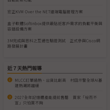
宏正KVM Over the NET遠端電腦管理方案
盒子軟體Softinbox提供最貼近客戶需求的負載平衡與
容錯設備方案
3M完成與思科之互通性驗證測試 正式參與Cisco網
路發展計畫
近７天熱門報導
MLCC訂單過熱、出貨比創高 村田示警全球AI基
建熱潮將趨緩
2027全年記憶體產能提前售罄 買家「祕而不
宣」只怕買不夠