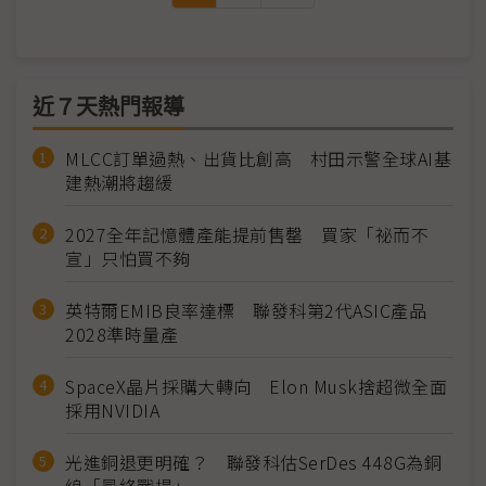
近７天熱門報導
MLCC訂單過熱、出貨比創高 村田示警全球AI基
建熱潮將趨緩
2027全年記憶體產能提前售罄 買家「祕而不
宣」只怕買不夠
英特爾EMIB良率達標 聯發科第2代ASIC產品
2028準時量產
SpaceX晶片採購大轉向 Elon Musk捨超微全面
採用NVIDIA
光進銅退更明確？ 聯發科估SerDes 448G為銅
線「最終戰場」