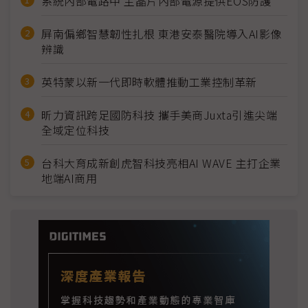
系統內部電路中 主晶片內部電源提供EOS防護
屏南偏鄉智慧韌性扎根 東港安泰醫院導入AI影像
辨識
英特蒙以新一代即時軟體推動工業控制革新
昕力資訊跨足國防科技 攜手美商Juxta引進尖端
全域定位科技
台科大育成新創虎智科技亮相AI WAVE 主打企業
地端AI商用