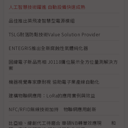
人工智慧技術躍進 自動設備快速成熟
品佳推出英飛凌智慧型電源模組
TSLG耐落防鬆技術Value Solution Provider
ENTEGRIS推出全新腐蝕性氣體純化器
固緯電子新品亮相 J0118攤位展示全方位量測解決方
案
機器視覺專家康耐視 協助電子業產線自動化
建構物聯網應用：LoRa的應用實例與效益
NFC/RFID無線技術加持 物聯網應用創新
比亞迪、緯創代工待磨合 華碩NB轉單效應現 和