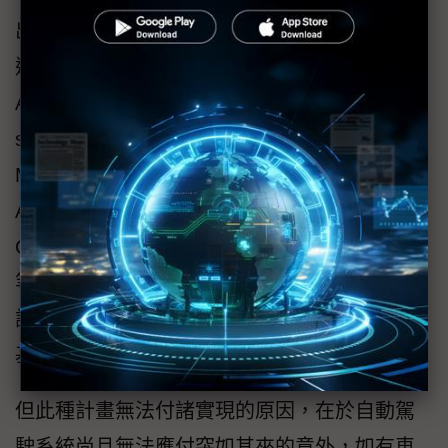
出多種先進汽車駕駛輔助科技，如主動式定速
巡航控制系統(Adaptive Cruise Control；
ACC)、汽車防撞系統(collision avoidance
system)、盲點偵測系統(Blind Spot
Monitoring；BSM)、車道變換輔助系統(Side
Assist)、主動式智慧煞車輔助系統(Forward
Collision Mitigation；FCM)、自動停車系統等
等。因此，理論上只要搭配圖資業者的地圖資
訊，以及運算能力日益成熟的人工智慧系統，
基本上便可設計出一套自動駕駛系統。
但此種計畫無法付諸實現的原因，在於自動駕
駛系統尚且無法應付突如其來的意外，如有車