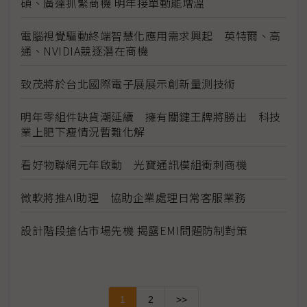
碩、廣達抓緊商機 明年接單動能增溫
電腦視覺驅動終端智慧化應用需求興起 英特爾、高
通、NVIDIA競逐潛在商機
致茂將於台北國際電子展展示創新量測技術
明年零組件缺貨潮延續 擁有關鍵王牌將勝出 科技
業上肥下瘦情況暫難化解
看好物聯網元年啟動 光寶通訊模組衝刺商機
微軟將推AI助理 協助企業處理日常客服業務
設計階段搶佔市場先機 揭露EMI問題防制對策
1
2
>>