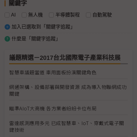
關鍵字
AI
無人機
半導體製程
自動駕駛
加入已選取到「關鍵字追蹤」
什麼是「關鍵字追蹤」
議題精選－2017台北國際電子產業科技展
智慧車議題當道 車用面板扮演關鍵角色
網通架構、設備部署與開發資源 成為導入物聯網成功
關鍵
瞄準AIoT大商機 各方業者紛紛卡位布局
雷達感測應用多元 已成智慧車、IoT、穿戴式電子關
鍵技術