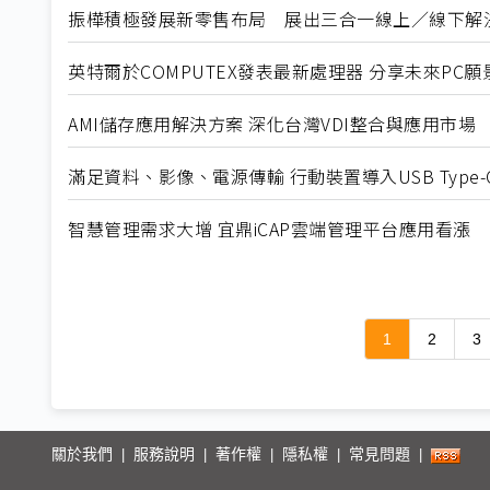
振樺積極發展新零售布局 展出三合一線上／線下解
英特爾於COMPUTEX發表最新處理器 分享未來PC願
AMI儲存應用解決方案 深化台灣VDI整合與應用市場
滿足資料、影像、電源傳輸 行動裝置導入USB Type
智慧管理需求大增 宜鼎iCAP雲端管理平台應用看漲
1
2
3
關於我們
服務說明
著作權
隱私權
常見問題
|
|
|
|
|