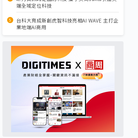
端全域定位科技
台科大育成新創虎智科技亮相AI WAVE 主打企
業地端AI商用