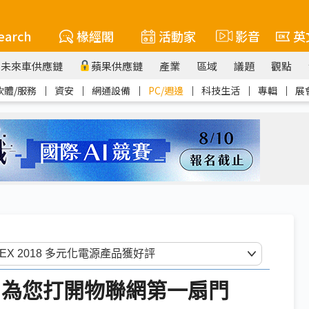
earch
椽經閣
活動家
影音
英
未來車供應鏈
蘋果供應鏈
產業
區域
議題
觀點
軟體/服務
｜
資安
｜
網通設備
｜
PC/週邊
｜
科技生活
｜
專輯
｜
展
 為您打開物聯網第一扇門