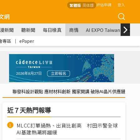
評估申請
登入
繁體版
简体版
文網
漫新聞
聽新聞
每日椽真
商情
AI EXPO Taiwan
COM
會專區
｜
ePaper
聯發科設計觀點 應材材料創新 獨家開講 破除AI晶片供應鏈
近７天熱門報導
MLCC訂單過熱、出貨比創高 村田示警全球
AI基建熱潮將趨緩