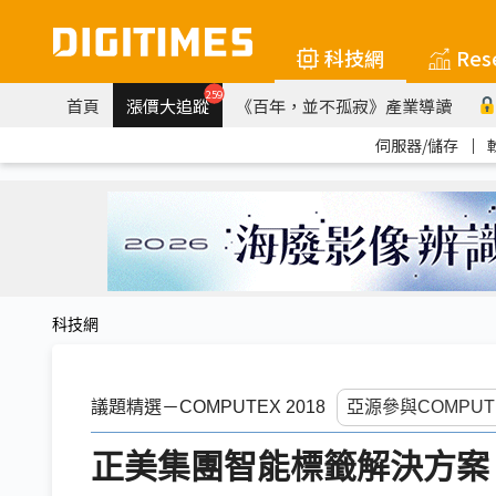
科技網
Res
259
首頁
漲價大追蹤
《百年，並不孤寂》產業導讀
伺服器/儲存
｜
科技網
議題精選－COMPUTEX 2018
正美集團智能標籤解決方案