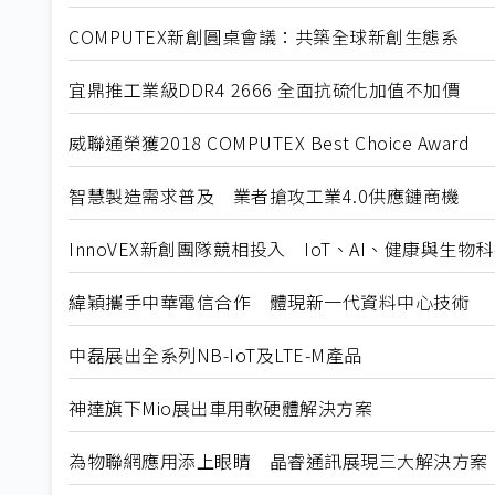
COMPUTEX新創圓桌會議：共築全球新創生態系
宜鼎推工業級DDR4 2666 全面抗硫化加值不加價
威聯通榮獲2018 COMPUTEX Best Choice Award
智慧製造需求普及 業者搶攻工業4.0供應鏈商機
InnoVEX新創團隊競相投入 IoT、AI、健康與生物
緯穎攜手中華電信合作 體現新一代資料中心技術
中磊展出全系列NB-IoT及LTE-M產品
神達旗下Mio展出車用軟硬體解決方案
為物聯網應用添上眼睛 晶睿通訊展現三大解決方案