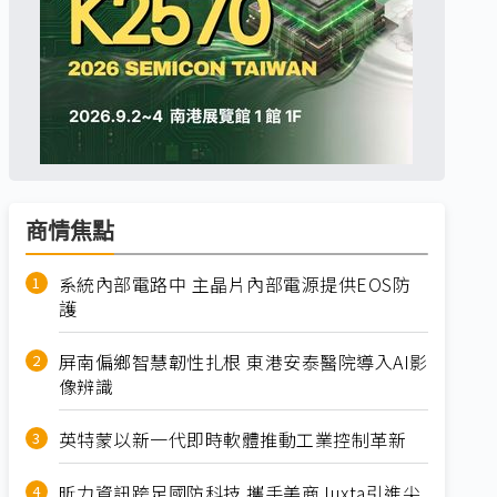
商情焦點
系統內部電路中 主晶片內部電源提供EOS防
護
屏南偏鄉智慧韌性扎根 東港安泰醫院導入AI影
像辨識
英特蒙以新一代即時軟體推動工業控制革新
昕力資訊跨足國防科技 攜手美商Juxta引進尖