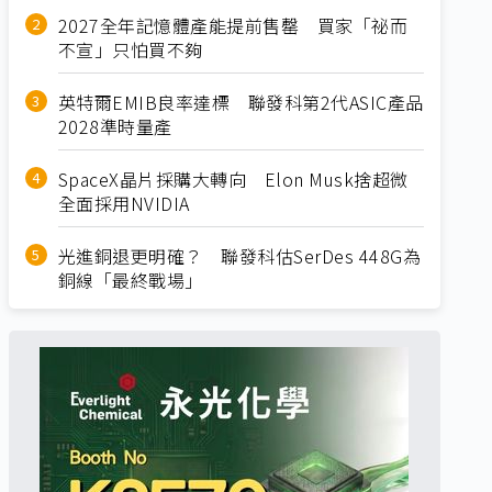
2027全年記憶體產能提前售罄 買家「祕而
不宣」只怕買不夠
英特爾EMIB良率達標 聯發科第2代ASIC產品
2028準時量產
SpaceX晶片採購大轉向 Elon Musk捨超微
全面採用NVIDIA
光進銅退更明確？ 聯發科估SerDes 448G為
銅線「最終戰場」