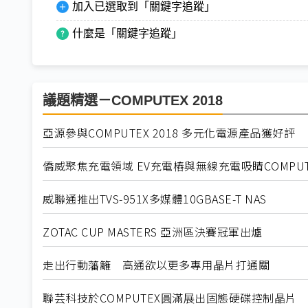
加入已選取到「關鍵字追蹤」
什麼是「關鍵字追蹤」
議題精選－COMPUTEX 2018
亞源參與COMPUTEX 2018 多元化電源產品獲好評
僑威聚焦充電領域 EV充電樁與無線充電吸睛COMPUT
威聯通推出TVS-951X多媒體10GBASE-T NAS
ZOTAC CUP MASTERS 亞洲區決賽冠軍出爐
走出行動藩籬 高通欲以更多專用晶片打通關
聯芸科技於COMPUTEX圓滿展出固態硬碟控制晶片