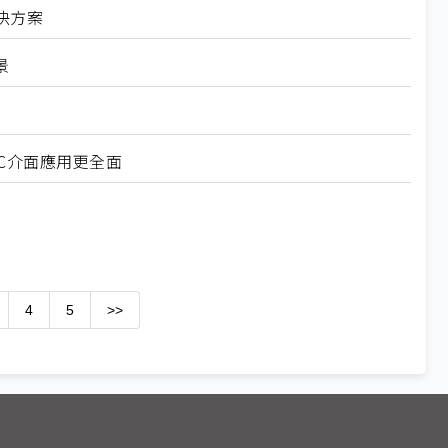
決方案
景
-C介面應用更全面
4
5
>>