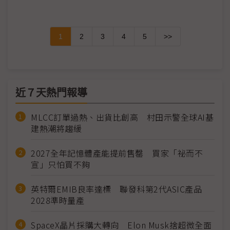
1
2
3
4
5
>>
近７天熱門報導
MLCC訂單過熱、出貨比創高 村田示警全球AI基
建熱潮將趨緩
2027全年記憶體產能提前售罄 買家「祕而不
宣」只怕買不夠
英特爾EMIB良率達標 聯發科第2代ASIC產品
2028準時量產
SpaceX晶片採購大轉向 Elon Musk捨超微全面