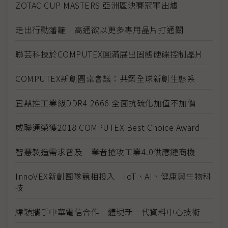
ZOTAC CUP MASTERS 亞洲區決賽冠軍出爐
走出行動藩籬 高通欲以更多專用晶片打通關
聯芸科技於COMPUTEX圓滿展出固態硬碟控制晶片
COMPUTEX新創圓桌會議：共築全球新創生態系
宜鼎推工業級DDR4 2666 全面抗硫化加值不加價
威聯通榮獲2018 COMPUTEX Best Choice Award
智慧製造需求普及 業者搶攻工業4.0供應鏈商機
InnoVEX新創團隊競相投入 IoT、AI、健康與生物科
技
緯穎攜手中華電信合作 體現新一代資料中心技術