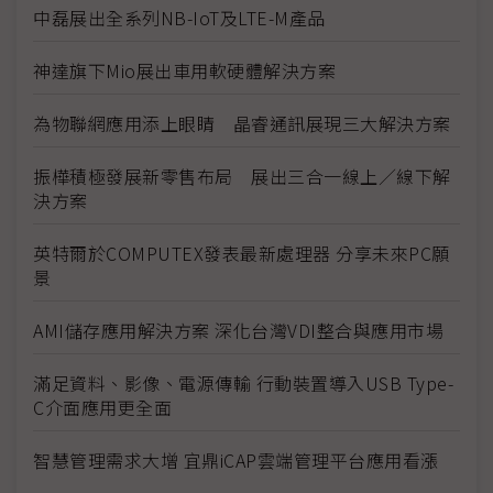
中磊展出全系列NB-IoT及LTE-M產品
神達旗下Mio展出車用軟硬體解決方案
為物聯網應用添上眼睛 晶睿通訊展現三大解決方案
振樺積極發展新零售布局 展出三合一線上／線下解
決方案
英特爾於COMPUTEX發表最新處理器 分享未來PC願
景
AMI儲存應用解決方案 深化台灣VDI整合與應用市場
滿足資料、影像、電源傳輸 行動裝置導入USB Type-
C介面應用更全面
智慧管理需求大增 宜鼎iCAP雲端管理平台應用看漲