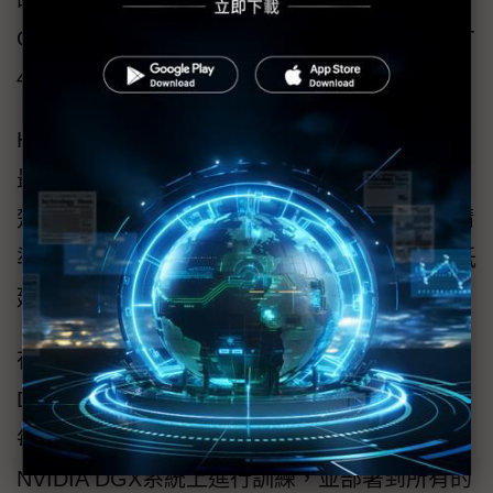
GPU平台的優化和高效能runtime，使TensorRT
4.0 軟體能加速深度學習推論於各領域應用。
Hamilton表示：「許多TesorFlow的用戶將能從
最高推論效能中獲益，並藉由TensorRT 了解清
楚的工作流程。TensorRT能提供FP16與INT8精
準的推論內容，以及高達8倍的推論吞吐量(與低
延遲目標中的GPU執行相比)。」
在邊緣運算領域，TensorRT可以部署在NVIDIA
DRIVE自駕車與NVIDIA Jetson嵌入式平台。而
每個架構上的深度神經網路都能在資料中心的
NVIDIA DGX系統上進行訓練，並部署到所有的