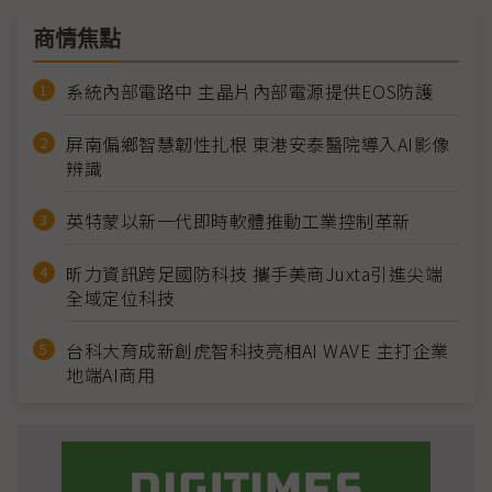
商情焦點
系統內部電路中 主晶片內部電源提供EOS防護
屏南偏鄉智慧韌性扎根 東港安泰醫院導入AI影像
辨識
英特蒙以新一代即時軟體推動工業控制革新
昕力資訊跨足國防科技 攜手美商Juxta引進尖端
全域定位科技
台科大育成新創虎智科技亮相AI WAVE 主打企業
地端AI商用