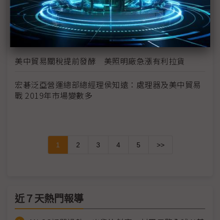
迴避貿易戰風險 日本Nekist朝緬甸發展
美中貿易戰延燒 Faraday Future也成焦點
美中貿易關稅提前發酵 美照明廠急漲有利拉貨
宏碁泛亞營運總部總經理侯知遠：處理器及美中貿易
戰 2019年市場變數多
1
2
3
4
5
>>
近７天熱門報導