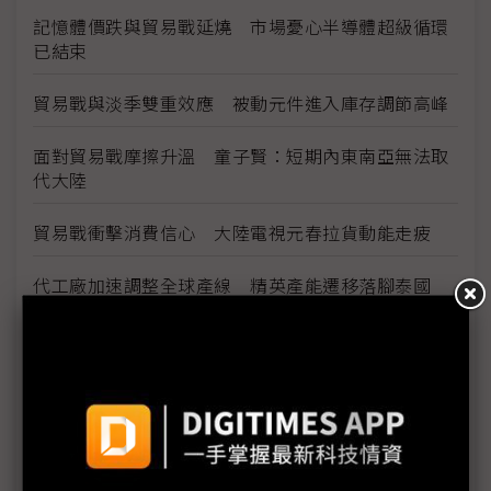
記憶體價跌與貿易戰延燒 市場憂心半導體超級循環
已結束
貿易戰與淡季雙重效應 被動元件進入庫存調節高峰
面對貿易戰摩擦升溫 童子賢：短期內東南亞無法取
代大陸
貿易戰衝擊消費信心 大陸電視元春拉貨動能走疲
代工廠加速調整全球產線 精英產能遷移落腳泰國
5G技術成2019年火線話題 半導體測試端挑戰往前
後段延伸
金像電耕耘網通、伺服器有成 2018年成功轉虧為盈
全球電子業急撤中國 投資越南何處去