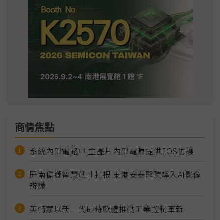
商情焦點
系統內部電路中 主晶片內部電源提供EOS防護
屏南偏鄉智慧韌性扎根 東港安泰醫院導入AI影像
辨識
英特蒙以新一代即時軟體推動工業控制革新