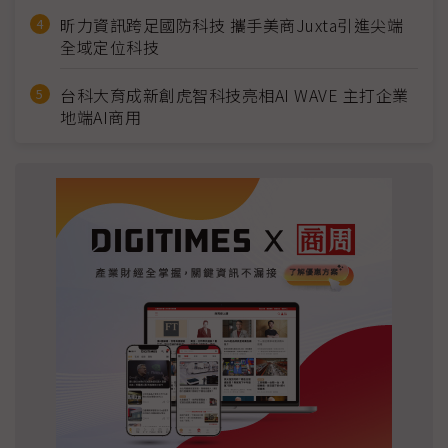
昕力資訊跨足國防科技 攜手美商Juxta引進尖端
全域定位科技
台科大育成新創虎智科技亮相AI WAVE 主打企業
地端AI商用