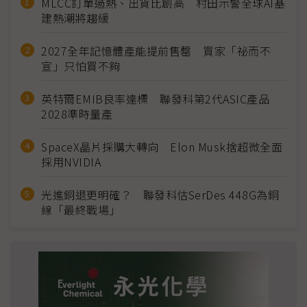
MLCC訂單過熱、出貨比創高 村田示警全球AI基
建熱潮將趨緩
2027全年記憶體產能提前售罄 買家「祕而不
宣」只怕買不夠
英特爾EMIB良率達標 聯發科第2代ASIC產品
2028準時量產
SpaceX晶片採購大轉向 Elon Musk捨超微全面
採用NVIDIA
光進銅退更明確？ 聯發科估SerDes 448G為銅
線「最終戰場」