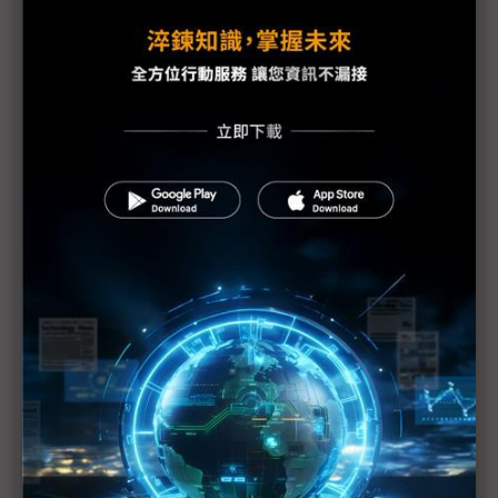
貿易戰迫廠商調整供應鏈 惟仍難割捨大陸市場
美中貿易戰歹戲拖棚 被動元件供應鏈壓力漸增
美中貿易戰掀波瀾 iPhone生產線恐搬河內
SCREEN大陸設備廠完工 憂貿易戰波及
G20川習會前放話再課關稅 一窺川普豪賭的邊緣政
策
川普不排除全面開徵所有輸美陸貨關稅 iPhone、
CPU、記憶體等科技產品恐難倖免
台積電魏哲家：美中貿易戰衝擊所有產業
美中貿易戰掀台商回流潮 整建廠照明需求2019年下
半發酵