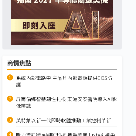
商情焦點
系統內部電路中 主晶片內部電源提供EOS防
護
屏南偏鄉智慧韌性扎根 東港安泰醫院導入AI影
像辨識
英特蒙以新一代即時軟體推動工業控制革新
昕力資訊跨足國防科技 攜手美商Juxta引進尖