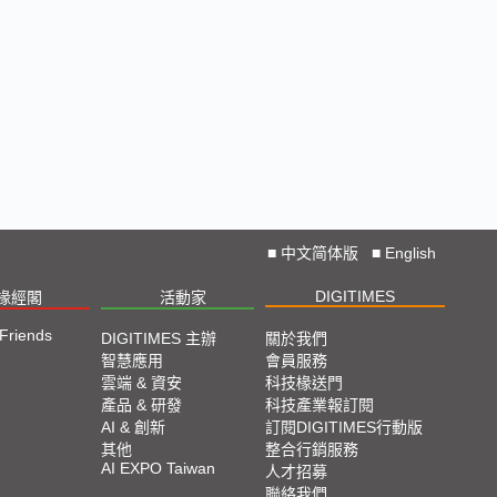
■
中文简体版
■
English
DIGITIMES
椽經閣
活動家
 Friends
DIGITIMES 主辦
關於我們
智慧應用
會員服務
雲端 & 資安
科技椽送門
產品 & 研發
科技產業報訂閱
AI & 創新
訂閱DIGITIMES行動版
其他
整合行銷服務
AI EXPO Taiwan
人才招募
聯絡我們