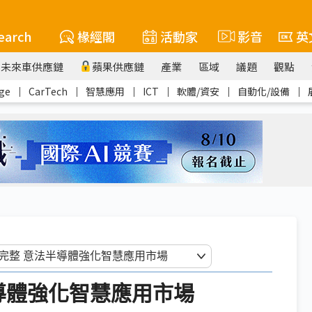
earch
椽經閣
活動家
影音
英
未來車供應鏈
蘋果供應鏈
產業
區域
議題
觀點
ge
｜
CarTech
｜
智慧應用
｜
ICT
｜
軟體/資安
｜
自動化/設備
｜
半導體強化智慧應用市場