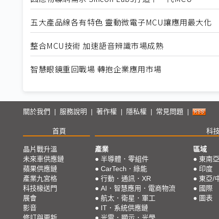
五大產品線各有特色 靈動微電子MCU讓應用最大化
整合MCU技術 加速語音辨識市場成熟
智慧眼鏡重回戰場 轉抱企業應用市場
關於我們
服務說明
著作權
隱私權
常見問題
|
|
|
|
|
首頁
科
晶片戰升溫
產業
區域
未來車供應鏈
●
半導體．零組件
●
東南
蘋果供應鏈
●
CarTech．綠能
●
印度
產業九宮格
●
行動．通訊．XR
●
東亞/
科技椽送門
●
AI．智慧應用．電商物流
●
國際
展會
●
航太．衛星．軍工
●
圖表
影音
●
IT．系統供應鏈
修訂與更新
●
光電．顯示．光學