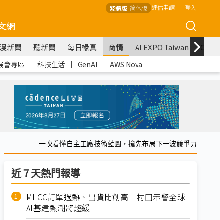
評估申請
登入
繁體版
简体版
文網
漫新聞
聽新聞
每日椽真
商情
AI EXPO Taiwan
COM
展會專區
｜
科技生活
｜
GenAI
｜
AWS Nova
一次看懂自主工廠技術藍圖，搶先布局下一波競爭力
近７天熱門報導
MLCC訂單過熱、出貨比創高 村田示警全球
AI基建熱潮將趨緩