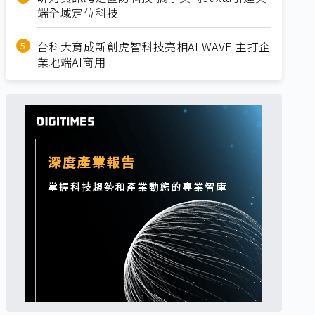
端全域定位科技
台科大育成新創虎智科技亮相AI WAVE 主打企
業地端AI商用