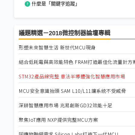
什麼是「關鍵字追蹤」
議題精選－2018微控制器論壇專輯
形塑未來智慧生活 新世代MCU現身
結合低耗電與高效能特色 FRAM打造最佳化流量計方
STM32產品線完整 意法半導體強化智慧應用市場
MCU安全意識抬頭 SAM L10/L11讓系統不受威脅
深耕智慧應用市場 兆易創新GD32效能十足
聚焦IoT應用 NXP提供完整MCU方案
因應物聯網需求 Silicon Labs打造下一代MCU