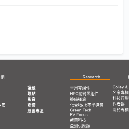
Research
技網
Colley &
議題
車用零組件
名家專欄
亞
觀點
HPC關鍵零組件
科技行腳
影音
邊緣運算
作者群
中國
商情
化合物/功率半導體
關於專欄
Green Tech
展會專區
EV Focus
新興科技
亞洲供應鏈