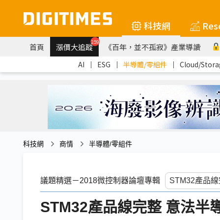
科技網
Res
259
首頁
漲價大追蹤
《百年，並不孤寂》產業導讀
AI
｜
ESG
｜
半導體/零組件
｜
Cloud/Stora
科技網
商情
半導體/零組件
議題精選－2018微控制器論壇專輯
STM32產品線完整 意法