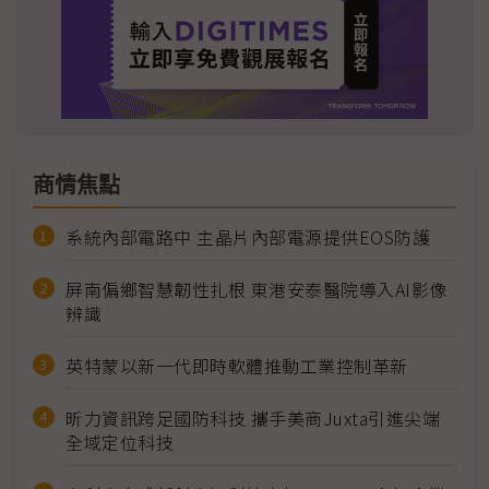
商情焦點
系統內部電路中 主晶片內部電源提供EOS防護
屏南偏鄉智慧韌性扎根 東港安泰醫院導入AI影像
辨識
英特蒙以新一代即時軟體推動工業控制革新
昕力資訊跨足國防科技 攜手美商Juxta引進尖端
全域定位科技