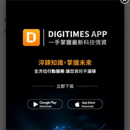
靈動微電子
微控制器
加入已選取到「關鍵字追蹤」
什麼是「關鍵字追蹤」
議題精選－2018微控制器論壇專輯
形塑未來智慧生活 新世代MCU現身
結合低耗電與高效能特色 FRAM打造最佳化流量計方
案
STM32產品線完整 意法半導體強化智慧應用市場
MCU安全意識抬頭 SAM L10/L11讓系統不受威脅
深耕智慧應用市場 兆易創新GD32效能十足