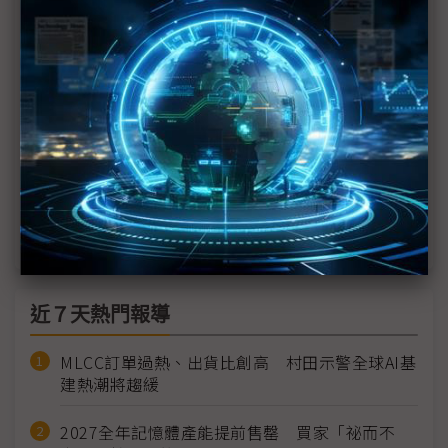
聚焦IoT應用 NXP提供完整MCU方案
因應物聯網需求 Silicon Labs打造下一代MCU
五大產品線各有特色 靈動微電子MCU讓應用最大化
整合MCU技術 加速語音辨識市場成熟
智慧眼鏡重回戰場 轉抱企業應用市場
近７天熱門報導
MLCC訂單過熱、出貨比創高 村田示警全球AI基
建熱潮將趨緩
2027全年記憶體產能提前售罄 買家「祕而不