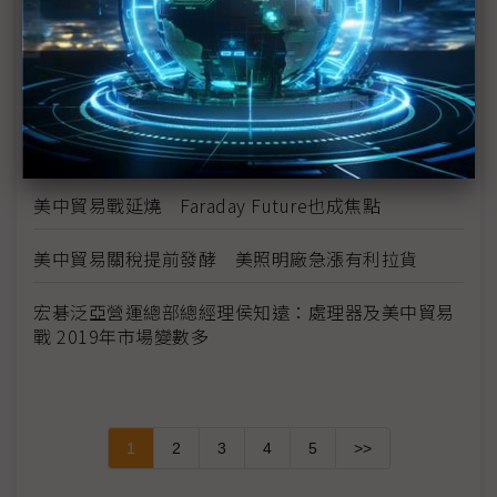
台積電魏哲家：美中貿易戰衝擊所有產業
美中貿易戰掀台商回流潮 整建廠照明需求2019年下
半發酵
迴避貿易戰風險 日本Nekist朝緬甸發展
美中貿易戰延燒 Faraday Future也成焦點
美中貿易關稅提前發酵 美照明廠急漲有利拉貨
宏碁泛亞營運總部總經理侯知遠：處理器及美中貿易
戰 2019年市場變數多
1
2
3
4
5
>>