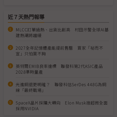
近７天熱門報導
MLCC訂單過熱、出貨比創高 村田示警全球AI基
建熱潮將趨緩
2027全年記憶體產能提前售罄 買家「祕而不
宣」只怕買不夠
英特爾EMIB良率達標 聯發科第2代ASIC產品
2028準時量產
光進銅退更明確？ 聯發科估SerDes 448G為銅
線「最終戰場」
SpaceX晶片採購大轉向 Elon Musk捨超微全面
採用NVIDIA