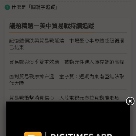
什麼是「關鍵字追蹤」
議題精選－美中貿易戰持續追蹤
記憶體價跌與貿易戰延燒 市場憂心半導體超級循環
已結束
貿易戰與淡季雙重效應 被動元件進入庫存調節高峰
面對貿易戰摩擦升溫 童子賢：短期內東南亞無法取
代大陸
貿易戰衝擊消費信心 大陸電視元春拉貨動能走疲
代工廠加速調整全球產線 精英產能遷移落腳泰國
5G技術成2019年火線話題 半導體測試端挑戰往前
後段延伸