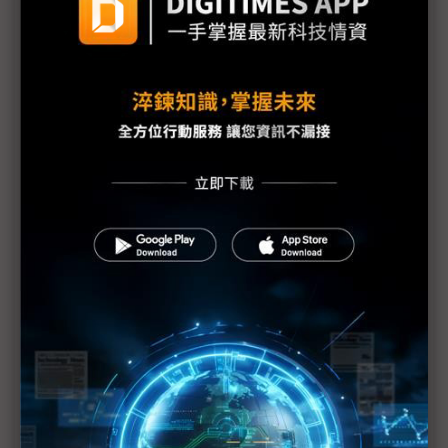
金像電耕耘網通、伺服器有成 2018年成功轉虧為盈
全球電子業急撤中國 投資越南何處去
貿易戰迫廠商調整供應鏈 惟仍難割捨大陸市場
美中貿易戰歹戲拖棚 被動元件供應鏈壓力漸增
美中貿易戰掀波瀾 iPhone生產線恐搬河內
SCREEN大陸設備廠完工 憂貿易戰波及
G20川習會前放話再課關稅 一窺川普豪賭的邊緣政
策
川普不排除全面開徵所有輸美陸貨關稅 iPhone、
CPU、記憶體等科技產品恐難倖免