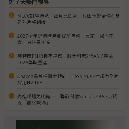
近７天熱門報導
MLCC訂單過熱、出貨比創高 村田示警全球AI基
建熱潮將趨緩
2027全年記憶體產能提前售罄 買家「祕而不
宣」只怕買不夠
英特爾EMIB良率達標 聯發科第2代ASIC產品
2028準時量產
SpaceX晶片採購大轉向 Elon Musk捨超微全面
採用NVIDIA
光進銅退更明確？ 聯發科估SerDes 448G為銅
線「最終戰場」