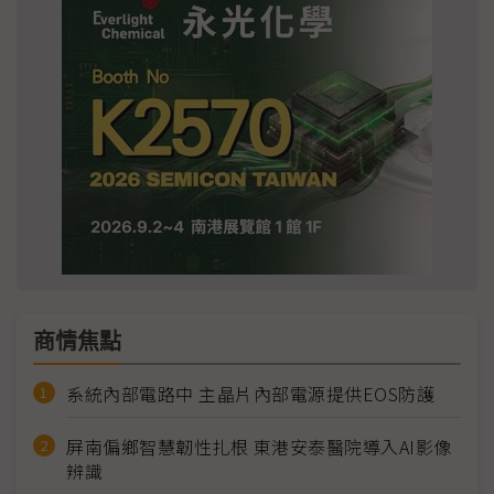
商情焦點
系統內部電路中 主晶片內部電源提供EOS防護
屏南偏鄉智慧韌性扎根 東港安泰醫院導入AI影像
辨識