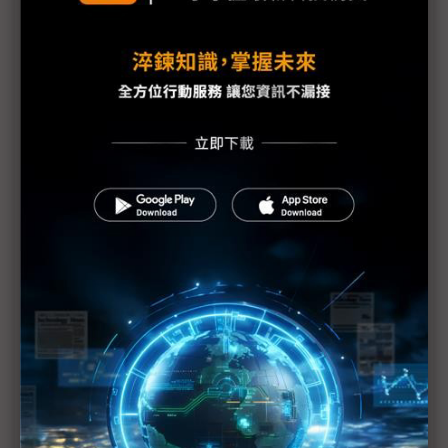
美中貿易戰分散風險 智易越南廠明年1Q量產
越南前景展望樂觀 促使外資繼續擴廠與興建新基地
台廠NB產能大遷移 鎖定越南、台灣、菲律賓及印尼
仁寶、廣達、緯創、英業達及和碩全面動起來
越南南部經濟特區超吸金 Tesla電池供應商設廠在即
東協國家數位轉型 越南表現相對出色
啟碁因應美中貿易戰 台灣越南2地增設產線
三星回應越南總理要求 李在鎔：將擴大越南生產比
重
美中貿易戰延燒 大陸產品運到東南亞再出貨機率大
增