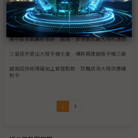
外國業者加速從大陸搬遷計畫 越南當地製造業進入
嶄新階段
留下來還是加速撤離 日企在大陸供應鏈的兩手策略
美中貿易戰鷸蚌相爭 越南、菲律賓成最大得利漁翁
三星逐步退出大陸手機生產 傳將興建越南手機三廠
越南因技術障礙加上管理鬆散 恐難成為大陸供應鏈
對手
1
2