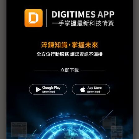
福建晉華否認竊美光技術 稱美光幕後阻礙晉華發展
陸外交部要求美方提證明中方操縱竊密案 川習電話
熱線期G20對話重啟協商契機
美方下波行動恐鎖定華為主動調查 川普打壓中國製
造2025企圖明顯
福建晉華連鎖效應擴大：聯電遭美殺一儆百
二度聲明恐難止損
聯電、福建晉華遭美控竊美光機密 恐面臨超過200
億美元罰金
美起訴聯電與晉華竊取美光技術 聯電：遺憾美方無
事先通知討論
美方禁令戰火擴大 聯電：暫停協助晉華研發