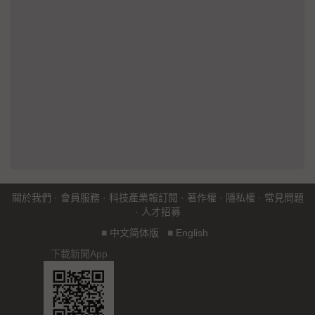
關於我們
·
會員服務
·
科技產業報訂閱
·
著作權
·
隱私權
·
常見問題
·
人才招募
■
中文简体版
■
English
下載新聞App