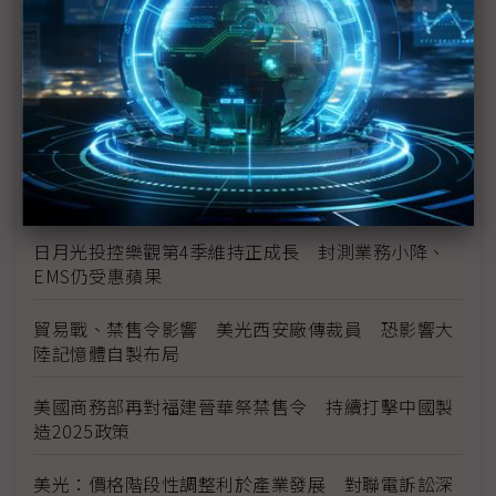
中興之後晉華再遭美下禁售令 貿易戰升溫陸廠遭
殃 大陸半導體「芯」病難解
美光侵權案敗訴後川普政府出招 晉華遭美鎖喉制裁
美中科技戰越演越烈
晉華DRAM封測訂單 日月光旗下矽電恐延遲收割
日月光投控樂觀第4季維持正成長 封測業務小降、
EMS仍受惠蘋果
貿易戰、禁售令影響 美光西安廠傳裁員 恐影響大
陸記憶體自製布局
美國商務部再對福建晉華祭禁售令 持續打擊中國製
造2025政策
美光：價格階段性調整利於產業發展 對聯電訴訟深