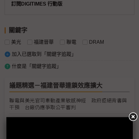
訂閱DIGITIMES 行動版
關鍵字
美光
福建晉華
聯電
DRAM
加入已選取到「關鍵字追蹤」
什麼是「關鍵字追蹤」
議題精選－福建晉華連鎖效應擴大
聯電與美光官司牽動產業敏感神經 政府拒絕背書與
干預 台廠仍應爭取公平審判
聯電搶救股價 砸千億買回庫藏股
挺聯電 矽品林文伯：美光搶市場不需槓上台廠