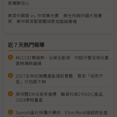
具獲勝信心
美禁中興買 vs. 中禁美光賣 美光內銷中國大陸遭
禁 美中貿易緊張關係更加錯縱複雜
近７天熱門報導
MLCC訂單過熱、出貨比創高 村田示警全球AI基
建熱潮將趨緩
2027全年記憶體產能提前售罄 買家「祕而不
宣」只怕買不夠
英特爾EMIB良率達標 聯發科第2代ASIC產品
2028準時量產
SpaceX晶片採購大轉向 Elon Musk捨超微全面