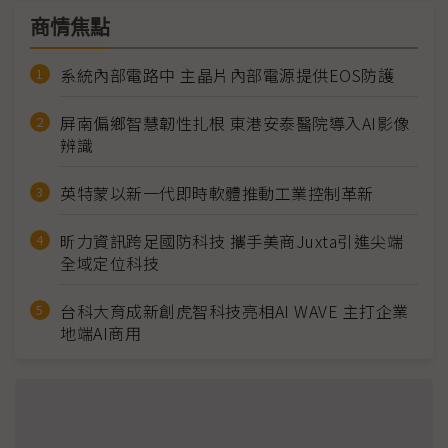
商情焦點
系統內部電路中 主晶片內部電源提供EOS防護
屏南偏鄉智慧韌性扎根 東港安泰醫院導入AI影像
辨識
英特蒙以新一代即時軟體推動工業控制革新
昕力資訊跨足國防科技 攜手美商Juxta引進尖端
全域定位科技
台科大育成新創虎智科技亮相AI WAVE 主打企業
地端AI商用