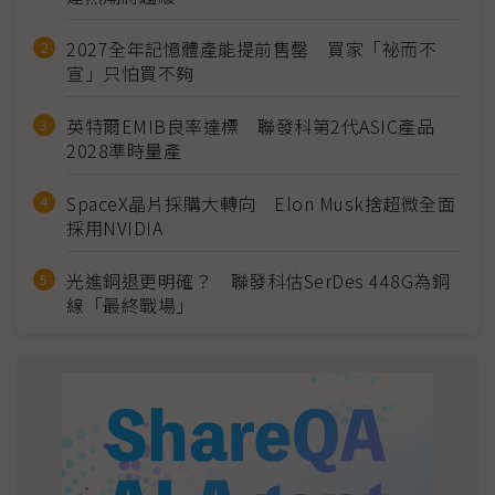
2027全年記憶體產能提前售罄 買家「祕而不
宣」只怕買不夠
英特爾EMIB良率達標 聯發科第2代ASIC產品
2028準時量產
SpaceX晶片採購大轉向 Elon Musk捨超微全面
採用NVIDIA
光進銅退更明確？ 聯發科估SerDes 448G為銅
線「最終戰場」