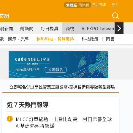
評估申請
登入
繁體版
简体版
文網
漫新聞
聽新聞
每日椽真
商情
AI EXPO Taiwan
COM
電．顯示．光學
｜
物聯科技．智慧製造
｜
科技政策
｜
圖表
立即報名9/11高雄智慧工廠論壇-掌握智造與零碳轉型賽局！
近７天熱門報導
MLCC訂單過熱、出貨比創高 村田示警全球
AI基建熱潮將趨緩