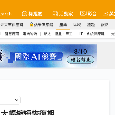
earch
椽經閣
活動家
影音
英
未來車供應鏈
蘋果供應鏈
產業
區域
議題
觀點
AI．智慧應用．電商物流
｜
航太．衛星．軍工
｜
IT．系統供應鏈
｜
光
刀大幅縮短恢復期