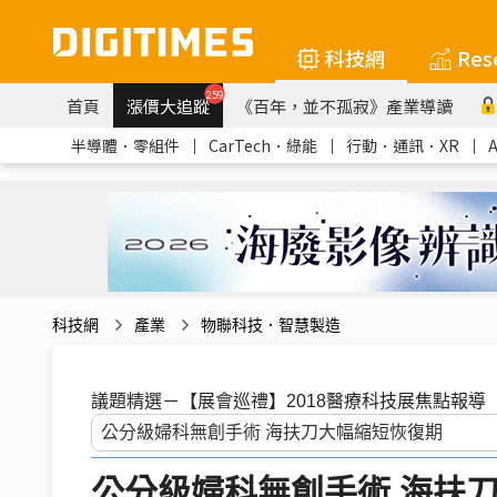
科技網
Res
259
首頁
漲價大追蹤
《百年，並不孤寂》產業導讀
半導體．零組件
｜
CarTech．綠能
｜
行動．通訊．XR
｜
科技網
產業
物聯科技．智慧製造
議題精選－【展會巡禮】2018醫療科技展焦點報導
公分級婦科無創手術 海扶