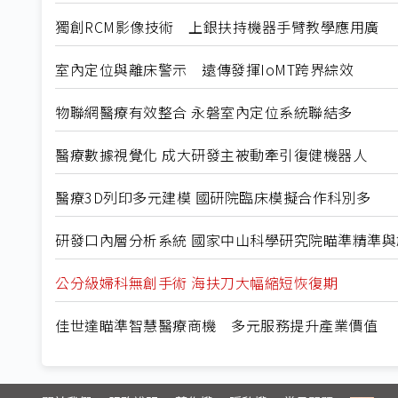
獨創RCM影像技術 上銀扶持機器手臂教學應用廣
室內定位與離床警示 遠傳發揮IoMT跨界綜效
物聯網醫療有效整合 永磐室內定位系統聯結多
醫療數據視覺化 成大研發主被動牽引復健機器人
醫療3D列印多元建模 國研院臨床模擬合作科別多
研發口內層分析系統 國家中山科學研究院瞄準精準與
公分級婦科無創手術 海扶刀大幅縮短恢復期
佳世達瞄準智慧醫療商機 多元服務提升產業價值