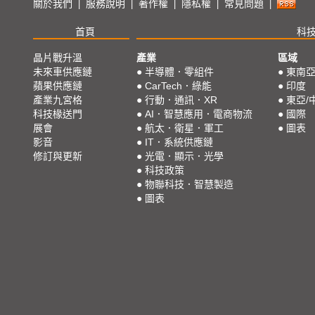
關於我們
服務說明
著作權
隱私權
常見問題
|
|
|
|
|
首頁
科
晶片戰升溫
產業
區域
未來車供應鏈
●
半導體．零組件
●
東南
蘋果供應鏈
●
CarTech．綠能
●
印度
產業九宮格
●
行動．通訊．XR
●
東亞/
科技椽送門
●
AI．智慧應用．電商物流
●
國際
展會
●
航太．衛星．軍工
●
圖表
影音
●
IT．系統供應鏈
修訂與更新
●
光電．顯示．光學
●
科技政策
●
物聯科技．智慧製造
●
圖表