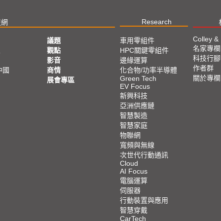
Research
技網
Colley &
議題
車用零組件
名家專欄
亞
觀點
HPC關鍵零組件
科技行腳
影音
邊緣運算
作者群
中國
商情
化合物/功率半導體
關於專欄
Green Tech
展會專區
EV Focus
新興科技
亞洲供應鏈
智慧製造
智慧家庭
物聯網
寬頻與無線
次世代行動通訊
Cloud
AI Focus
電腦運算
伺服器
行動裝置與應用
智慧穿戴
CarTech