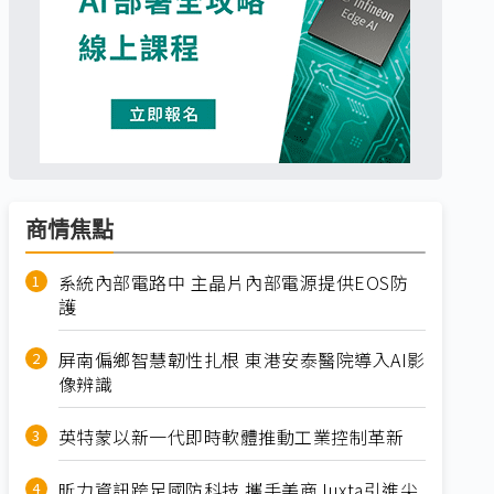
商情焦點
系統內部電路中 主晶片內部電源提供EOS防
護
屏南偏鄉智慧韌性扎根 東港安泰醫院導入AI影
像辨識
英特蒙以新一代即時軟體推動工業控制革新
昕力資訊跨足國防科技 攜手美商Juxta引進尖